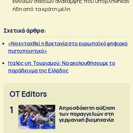
εθνικών σχεδίων ανάκαμψης που υποβλήθηκαν
ήδη από τα κράτη μέλη
Σχετικά άρθρα:
«Να ενταχθεί η Βρετανία στο ευρωπαϊκό ψηφιακό
πιστοποιητικό»
Ιταλός υπ. Τουρισμού: Να ακολουθήσουμε το
παράδειγμα της Ελλάδος
OT Editors
1
Απροσδόκητη αύξηση
των παραγγελιών στη
γερμανική βιομηχανία