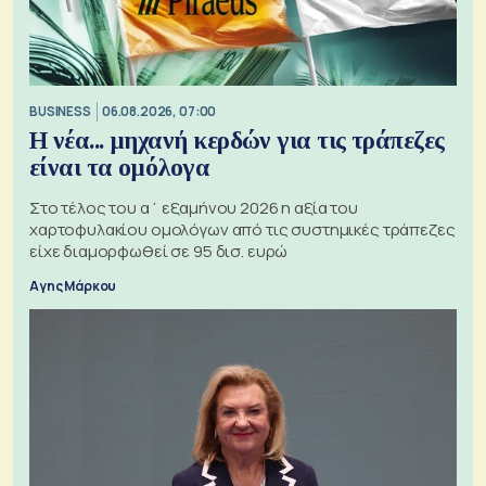
BUSINESS
06.08.2026, 07:00
Η νέα... μηχανή κερδών για τις τράπεζες
είναι τα ομόλογα
Στο τέλος του α΄ εξαμήνου 2026 η αξία του
χαρτοφυλακίου ομολόγων από τις συστημικές τράπεζες
είχε διαμορφωθεί σε 95 δισ. ευρώ
Αγης Μάρκου