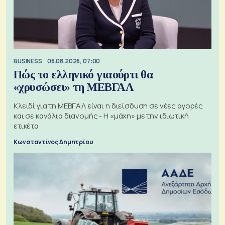
BUSINESS
06.08.2026, 07:00
Πώς το ελληνικό γιαούρτι θα
«χρυσώσει» τη ΜΕΒΓΑΛ
Κλειδί για τη ΜΕΒΓΑΛ είναι η διείσδυση σε νέες αγορές
και σε κανάλια διανομής - Η «μάχη» με την ιδιωτική
ετικέτα
Κωνσταντίνος Δημητρίου