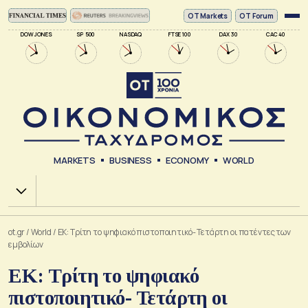
ΟΤ Markets
OT Forum
DOW JONES
SP 500
NASDAQ
FTSE 100
DAX 30
CAC 40
MARKETS
BUSINESS
ECONOMY
WORLD
Χ.Α.
ot.gr
/
World
/
ΕΚ: Τρίτη το ψηφιακό πιστοποιητικό- Τετάρτη οι πατέντες των
εμβολίων
ΕΚ: Τρίτη το ψηφιακό
πιστοποιητικό- Τετάρτη οι