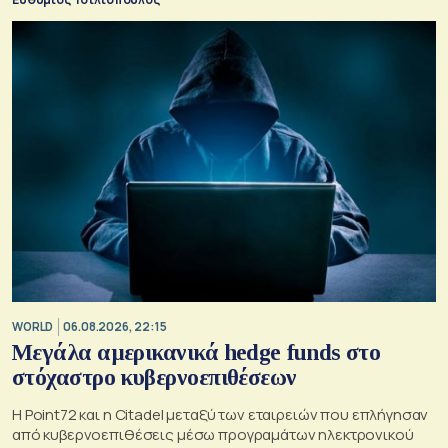
WORLD
06.08.2026, 22:15
Μεγάλα αμερικανικά hedge funds στο
στόχαστρο κυβερνοεπιθέσεων
Η Point72 και η Citadel μεταξύ των εταιρειών που επλήγησαν
από κυβερνοεπιθέσεις μέσω προγραμάτων ηλεκτρονικού