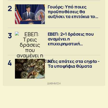
2
Γουόρς: Υπό ποιες
προϋποθέσεις θα
αυξήσει τα επιτόκια τον
Σεπτέμβριο
3
ΕΒΕΠ: 2+1 δράσεις που
αναμένει η
επιχειρηματική
κοινότητα
4
Νέες απάτες στα crypto -
Τα υποψήφια θύματα