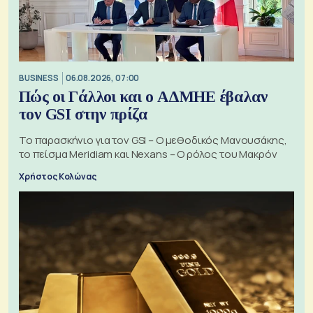
BUSINESS
06.08.2026, 07:00
Πώς οι Γάλλοι και ο ΑΔΜΗΕ έβαλαν
τον GSI στην πρίζα
Το παρασκήνιο για τον GSI – Ο μεθοδικός Μανουσάκης,
το πείσμα Meridiam και Nexans – Ο ρόλος του Μακρόν
Χρήστος Κολώνας