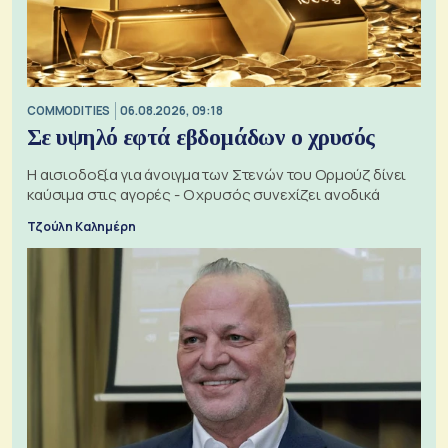
COMMODITIES
06.08.2026, 09:18
Σε υψηλό εφτά εβδομάδων ο χρυσός
Η αισιοδοξία για άνοιγμα των Στενών του Ορμούζ δίνει
καύσιμα στις αγορές - Ο χρυσός συνεχίζει ανοδικά
Τζούλη Καλημέρη