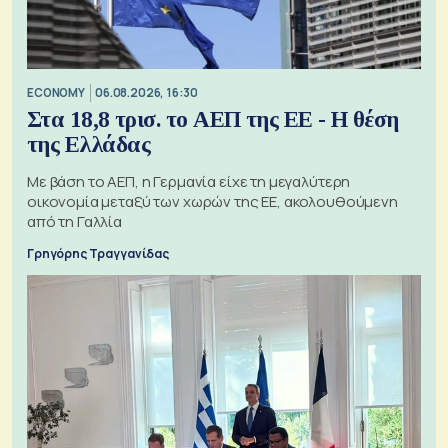
ECONOMY
06.08.2026, 16:30
Στα 18,8 τρισ. το ΑΕΠ της ΕΕ - Η θέση
της Ελλάδας
Με βάση το ΑΕΠ, η Γερμανία είχε τη μεγαλύτερη
οικονομία μεταξύ των χωρών της ΕΕ, ακολουθούμενη
από τη Γαλλία
Γρηγόρης Τραγγανίδας