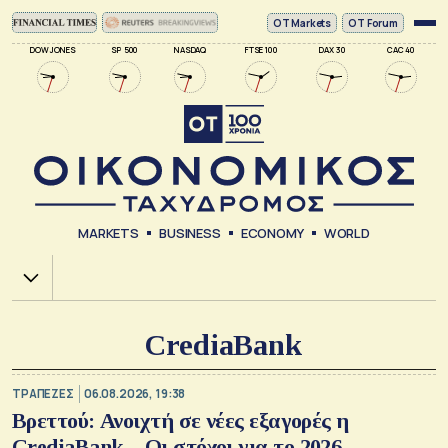
ΟΤ Markets
OT Forum
DOW JONES
SP 500
NASDAQ
FTSE 100
DAX 30
CAC 40
MARKETS
BUSINESS
ECONOMY
WORLD
Χ.Α.
CrediaBank
ΤΡΑΠΕΖΕΣ
06.08.2026, 19:38
Βρεττού: Ανοιχτή σε νέες εξαγορές η
CrediaBank – Οι στόχοι για το 2026