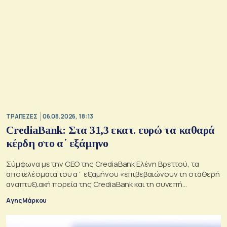
ΤΡΑΠΕΖΕΣ
06.08.2026, 18:13
CrediaBank: Στα 31,3 εκατ. ευρώ τα καθαρά
κέρδη στο α΄ εξάμηνο
Σύμφωνα με την CEO της CrediaBank Ελένη Βρεττού, τα
αποτελέσματα του α΄ εξαμήνου «επιβεβαιώνουν τη σταθερή
αναπτυξιακή πορεία της CrediaBank και τη συνεπή
υλοποίηση της στρατηγικής μας»
Αγης Μάρκου