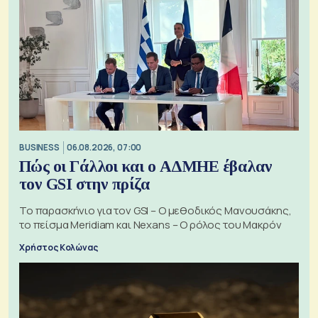
BUSINESS
06.08.2026, 07:00
Πώς οι Γάλλοι και ο ΑΔΜΗΕ έβαλαν
τον GSI στην πρίζα
Το παρασκήνιο για τον GSI – Ο μεθοδικός Μανουσάκης,
το πείσμα Meridiam και Nexans – Ο ρόλος του Μακρόν
Χρήστος Κολώνας