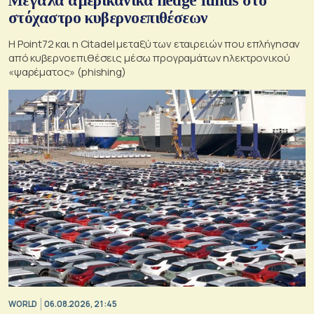
Μεγάλα αμερικανικά hedge funds στο
στόχαστρο κυβερνοεπιθέσεων
Η Point72 και η Citadel μεταξύ των εταιρειών που επλήγησαν
από κυβερνοεπιθέσεις μέσω προγραμάτων ηλεκτρονικού
«ψαρέματος» (phishing)
WORLD
06.08.2026, 21:45