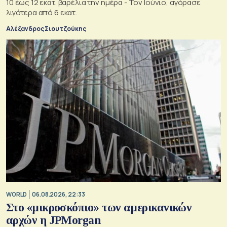
10 έως 12 εκατ. βαρέλια την ημέρα - Τον Ιούνιο, αγόρασε
λιγότερα από 6 εκατ.
Αλέξανδρος Σιουτζούκης
WORLD
06.08.2026, 22:33
Στο «μικροσκόπιο» των αμερικανικών
αρχών η JPMorgan