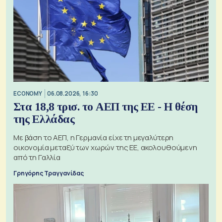
ECONOMY
06.08.2026, 16:30
Στα 18,8 τρισ. το ΑΕΠ της ΕΕ - Η θέση
της Ελλάδας
Με βάση το ΑΕΠ, η Γερμανία είχε τη μεγαλύτερη
οικονομία μεταξύ των χωρών της ΕΕ, ακολουθούμενη
από τη Γαλλία
Γρηγόρης Τραγγανίδας