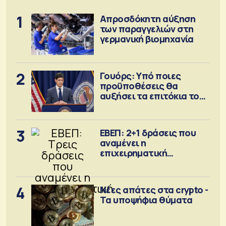
1
Απροσδόκητη αύξηση
των παραγγελιών στη
γερμανική βιομηχανία
2
Γουόρς: Υπό ποιες
προϋποθέσεις θα
αυξήσει τα επιτόκια τον
Σεπτέμβριο
3
ΕΒΕΠ: 2+1 δράσεις που
αναμένει η
επιχειρηματική
κοινότητα
4
Νέες απάτες στα crypto -
Τα υποψήφια θύματα