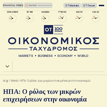
ΟΤ Markets
OT Forum
DOW JONES
SP 500
NASDAQ
FTSE 100
DAX 30
CAC 40
MARKETS
BUSINESS
ECONOMY
WORLD
Χ.Α.
ot.gr
/
World
/
ΗΠΑ: Ο ρόλος των μικρών επιχειρήσεων στην οικονομία
ΗΠΑ: Ο ρόλος των μικρών
επιχειρήσεων στην οικονομία