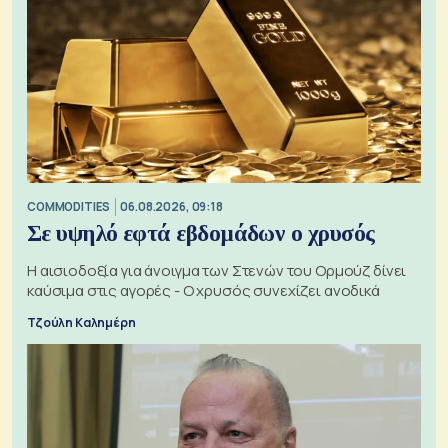
COMMODITIES
06.08.2026, 09:18
Σε υψηλό εφτά εβδομάδων ο χρυσός
Η αισιοδοξία για άνοιγμα των Στενών του Ορμούζ δίνει
καύσιμα στις αγορές - Ο χρυσός συνεχίζει ανοδικά
Τζούλη Καλημέρη