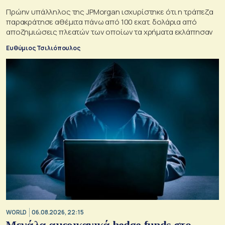
Πρώην υπάλληλος της JPMorgan ισχυρίστηκε ότι η τράπεζα
παρακράτησε αθέμιτα πάνω από 100 εκατ. δολάρια από
αποζημιώσεις πλεατών των οποίων τα χρήματα εκλάπησαν
Ευθύμιος Τσιλιόπουλος
WORLD
06.08.2026, 22:15