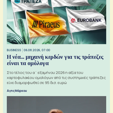
BUSINESS
06.08.2026, 07:00
Η νέα... μηχανή κερδών για τις τράπεζες
είναι τα ομόλογα
Στο τέλος του α΄ εξαμήνου 2026 η αξία του
χαρτοφυλακίου ομολόγων από τις συστημικές τράπεζες
είχε διαμορφωθεί σε 95 δισ. ευρώ
Αγης Μάρκου