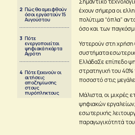
Σημαντικό τεχνολογικ
2
Πώς θα αμειφθούν
έχουν σήμερα οι ελλη
όσοι εργαστούν 15
πολύτιμα “όπλα” αντ
Αυγούστου
όσο και των παγκόσμ
3
Πότε
Υστερούν στη χρήση 
ενεργοποιείται
ψηφιακά η κάρτα
συστήματα εσωτερική
Αγρότη
ΕλλάδαΣε επίπεδο ψη
στρατηγική του 40% 
4
Πότε ξεκινούν οι
αιτήσεις
ποσοστό στις μεγάλε
αποζημίωσης
στους
πυρόπληκτους
Μάλιστα, οι μικρές 
ψηφιακών εργαλείων,
εσωτερικής λειτουργ
παραγωγικότητά τους 