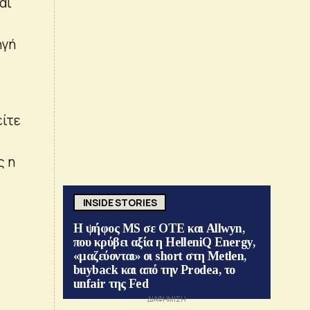
αι
ηγή
είτε
ς η
INSIDE STORIES
Η ψήφος MS σε ΟΤΕ και Allwyn,
που κρύβει αξία η HelleniQ Energy,
«μαζεύονται» οι short στη Metlen,
buyback και από την Prodea, το
unfair της Fed