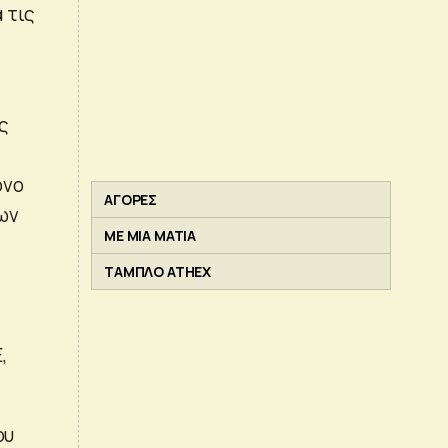
 τις
ς
όνο
ΑΓΟΡΕΣ
ων
ΜΕ ΜΙΑ ΜΑΤΙΑ
ΤΑΜΠΛΟ ATHEX
,
ου