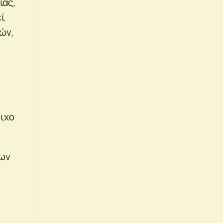
ίας,
εί
ών,
ιχο
μων