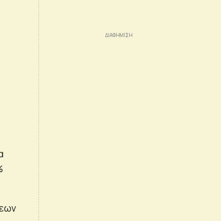
α
%
σεων