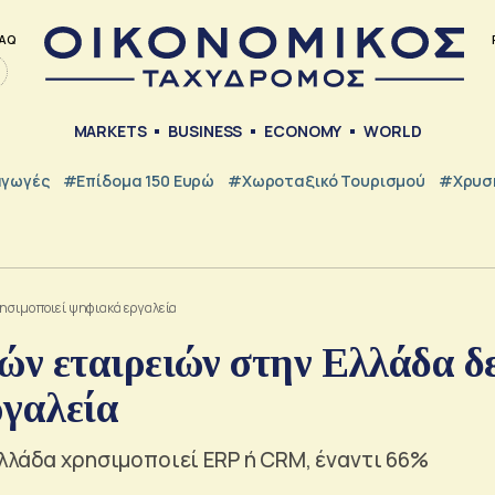
AQ
MARKETS
BUSINESS
ECONOMY
WORLD
γωγές
#Επίδομα 150 Ευρώ
#Χωροταξικό Τουρισμού
#Χρυσή
ρησιμοποιεί ψηφιακά εργαλεία
ν εταιρειών στην Ελλάδα δ
ργαλεία
λλάδα χρησιμοποιεί ERP ή CRM, έναντι 66%