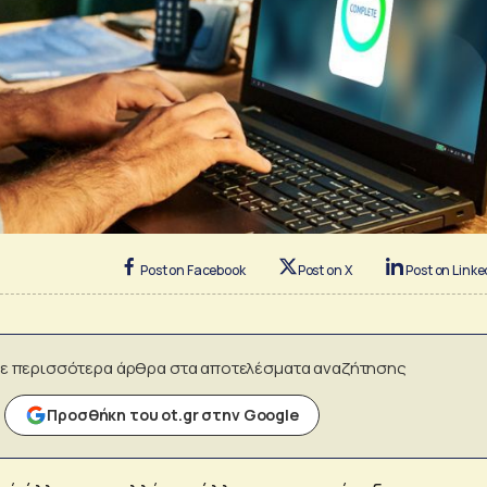
Post on Facebook
Post on X
Post on Linke
ε περισσότερα άρθρα στα αποτελέσματα αναζήτησης
Προσθήκη του ot.gr στην Google