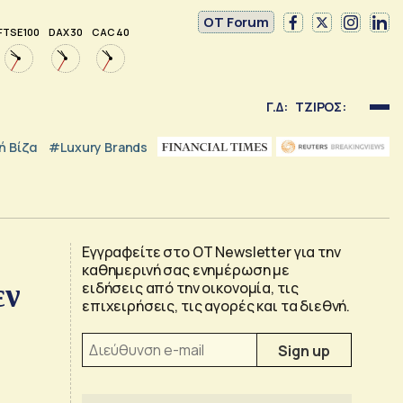
OT Forum
FTSE 100
DAX 30
CAC 40
Γ.Δ:
ΤΖΙΡΟΣ:
 Βίζα
#luxury Brands
Εγγραφείτε στο OT Newsletter για την
καθημερινή σας ενημέρωση με
εν
ειδήσεις από την οικονομία, τις
επιχειρήσεις, τις αγορές και τα διεθνή.