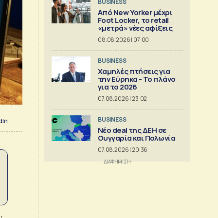
BUSINESS
Από New Yorker μέχρι
Foot Locker, το retail
«μετρά» νέες αφίξεις
08.08.2026 | 07:00
BUSINESS
Χαμηλές πτήσεις για
την Εύρηκα - Το πλάνο
για το 2026
07.08.2026 | 23:02
BUSINESS
dIn
Νέο deal της ΔΕΗ σε
Ουγγαρία και Πολωνία
07.08.2026 | 20:36