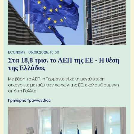
ECONOMY
06.08.2026, 16:30
Στα 18,8 τρισ. το ΑΕΠ της ΕΕ - Η θέση
της Ελλάδας
Με βάση το ΑΕΠ, η Γερμανία είχε τη μεγαλύτερη
οικονομία μεταξύ των χωρών της ΕΕ, ακολουθούμενη
από τη Γαλλία
Γρηγόρης Τραγγανίδας