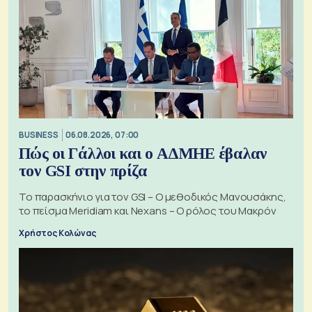
BUSINESS
06.08.2026, 07:00
Πώς οι Γάλλοι και ο ΑΔΜΗΕ έβαλαν
τον GSI στην πρίζα
Το παρασκήνιο για τον GSI – Ο μεθοδικός Μανουσάκης,
το πείσμα Meridiam και Nexans – Ο ρόλος του Μακρόν
Χρήστος Κολώνας