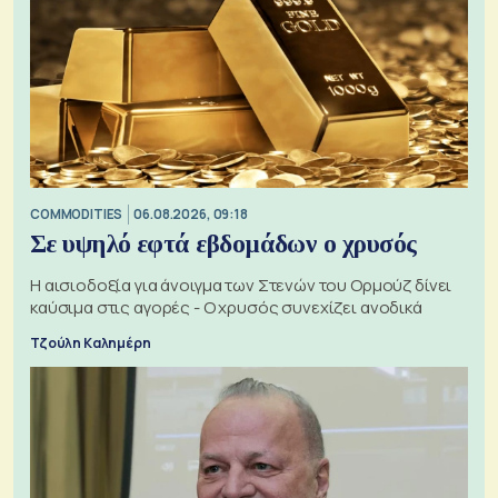
COMMODITIES
06.08.2026, 09:18
Σε υψηλό εφτά εβδομάδων ο χρυσός
Η αισιοδοξία για άνοιγμα των Στενών του Ορμούζ δίνει
καύσιμα στις αγορές - Ο χρυσός συνεχίζει ανοδικά
Τζούλη Καλημέρη