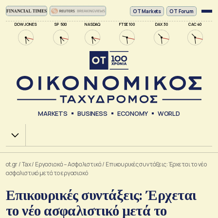
ΟΤ Markets
OT Forum
DOW JONES
SP 500
NASDAQ
FTSE 100
DAX 30
CAC 40
MARKETS
BUSINESS
ECONOMY
WORLD
Χ.Α.
ot.gr
/
Tax
/
Εργασιακά – Ασφαλιστικά
/
Επικουρικές συντάξεις: Έρχεται το νέο
ασφαλιστικό μετά το εργασιακό
Επικουρικές συντάξεις: Έρχεται
το νέο ασφαλιστικό μετά το