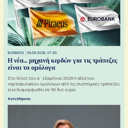
BUSINESS
06.08.2026, 07:00
Η νέα... μηχανή κερδών για τις τράπεζες
είναι τα ομόλογα
Στο τέλος του α΄ εξαμήνου 2026 η αξία του
χαρτοφυλακίου ομολόγων από τις συστημικές τράπεζες
είχε διαμορφωθεί σε 95 δισ. ευρώ
Αγης Μάρκου