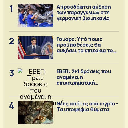
1
Απροσδόκητη αύξηση
των παραγγελιών στη
γερμανική βιομηχανία
2
Γουόρς: Υπό ποιες
προϋποθέσεις θα
αυξήσει τα επιτόκια τον
Σεπτέμβριο
3
ΕΒΕΠ: 2+1 δράσεις που
αναμένει η
επιχειρηματική
κοινότητα
4
Νέες απάτες στα crypto -
Τα υποψήφια θύματα