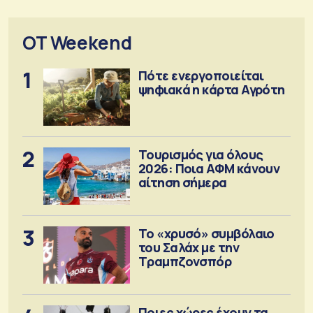
OT Weekend
1
Πότε ενεργοποιείται
ψηφιακά η κάρτα Αγρότη
2
Τουρισμός για όλους
2026: Ποια ΑΦΜ κάνουν
αίτηση σήμερα
3
Το «χρυσό» συμβόλαιο
του Σαλάχ με την
Τραμπζονσπόρ
Ποιες χώρες έχουν τα