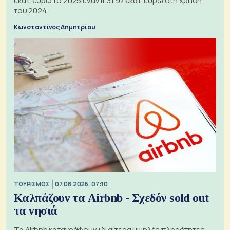
εκατ. ευρώ το 2025 έναντι 31,97 εκατ. ευρώ στη χρήση
του 2024
Κωνσταντίνος Δημητρίου
ΤΟΥΡΙΣΜΟΣ
07.08.2026, 07:10
Καλπάζουν τα Airbnb - Σχεδόν sold out
τα νησιά
Τα Airbnb καταγράφουν ιδιαίτερα υψηλές πληρότητες