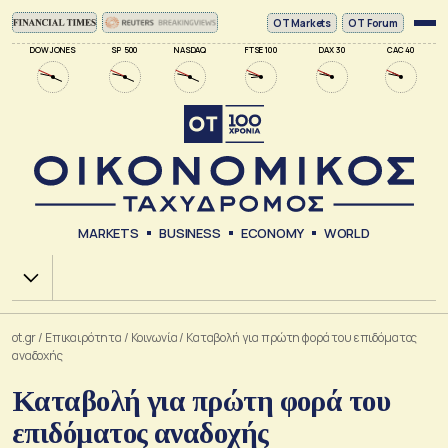
ΟΤ Markets
OT Forum
DOW JONES
SP 500
NASDAQ
FTSE 100
DAX 30
CAC 40
MARKETS
BUSINESS
ECONOMY
WORLD
Χ.Α.
ot.gr
/
Επικαιρότητα
/
Κοινωνία
/
Καταβολή για πρώτη φορά του επιδόματος
αναδοχής
Καταβολή για πρώτη φορά του
επιδόματος αναδοχής