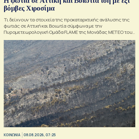
Η φωτιά σε Αττική και Βοιωτία ίση με έξι
βόμβες Χιροσίμα
Τι δείχνουν τα στοιχεία της προκαταρκτικής ανάλυσης της
φωτιάς σε Αττική και Βοιωτία σύμφωνα με την
Πυρομετεωρολογική Ομάδα FLAME της Μονάδας ΜΕΤΕΟ του
Εθνικού Αστεροσκοπείου Αθηνών.
ΚΟΙΝΩΝΙΑ
08.08.2026, 07:25