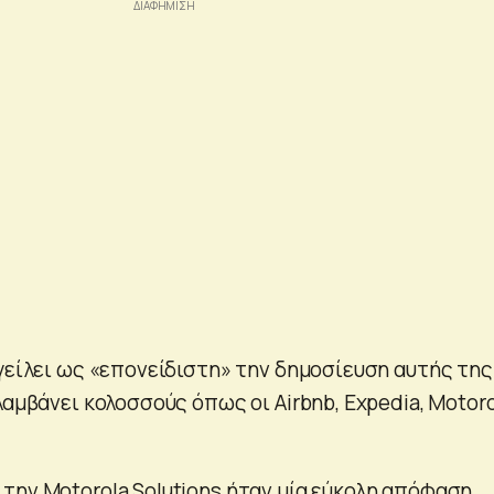
γγείλει ως «επονείδιστη» την δημοσίευση αυτής της
λαμβάνει κολοσσούς όπως οι Airbnb, Expedia, Motor
την Motorola Solutions ήταν μία εύκολη απόφαση