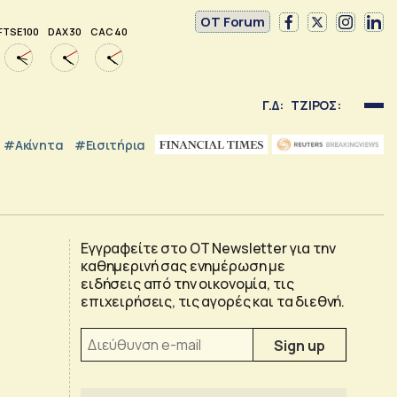
OT Forum
FTSE 100
DAX 30
CAC 40
Γ.Δ:
ΤΖΙΡΟΣ:
#Ακίνητα
#εισιτήρια
Εγγραφείτε στο OT Newsletter για την
καθημερινή σας ενημέρωση με
ειδήσεις από την οικονομία, τις
επιχειρήσεις, τις αγορές και τα διεθνή.