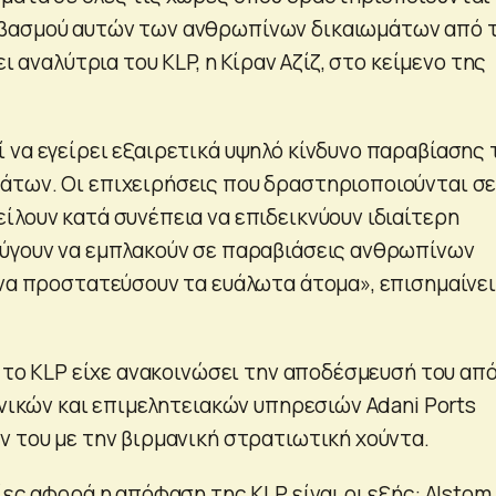
βασμού αυτών των ανθρωπίνων δικαιωμάτων από 
ει αναλύτρια του KLP, η Κίραν Αζίζ, στο κείμενο της
 να εγείρει εξαιρετικά υψηλό κίνδυνο παραβίασης
των. Οι επιχειρήσεις που δραστηριοποιούνται σ
ίλουν κατά συνέπεια να επιδεικνύουν ιδιαίτερη
ύγουν να εμπλακούν σε παραβιάσεις ανθρωπίνων
 να προστατεύσουν τα ευάλωτα άτομα», επισημαίνει
, το KLP είχε ανακοινώσει την αποδέσμευσή του απ
ενικών και επιμελητειακών υπηρεσιών Adani Ports
ν του με την βιρμανική στρατιωτική χούντα.
ίες αφορά η απόφαση της KLP είναι οι εξής: Alstom,