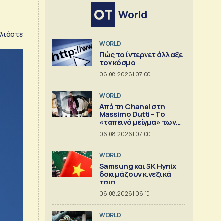
World
λιάστε
WORLD
Πώς το ίντερνετ άλλαξε
τον κόσμο
06.08.2026 | 07:00
WORLD
Από τη Chanel στη
Massimo Dutti - Το
«ταπεινό μείγμα» των
best seller
06.08.2026 | 07:00
WORLD
Samsung και SK Hynix
δοκιμάζουν κινεζικά
τσιπ
06.08.2026 | 06:10
WORLD