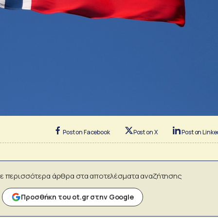
Post on Facebook
Post on X
Post on Linke
ε περισσότερα άρθρα στα αποτελέσματα αναζήτησης
Προσθήκη του ot.gr στην Google