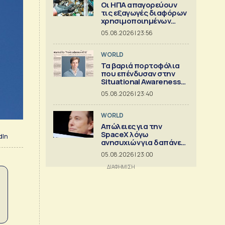
Οι ΗΠΑ απαγορεύουν
τις εξαγωγές διαφόρων
χρησιμοποιημένων
κρίσιμων ορυκτών
05.08.2026 | 23:56
WORLD
Τα βαριά πορτοφόλια
που επένδυσαν στην
Situational Awareness
πριν καταρρεύσει
05.08.2026 | 23:40
WORLD
Απώλειες για την
SpaceX λόγω
dIn
ανησυχιών για δαπάνες
ΑΙ
05.08.2026 | 23:00