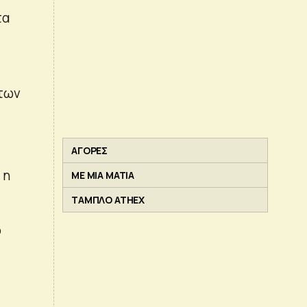
τα
 των
ε
ΑΓΟΡΕΣ
 η
ΜΕ ΜΙΑ ΜΑΤΙΑ
ΤΑΜΠΛΟ ATHEX
ό