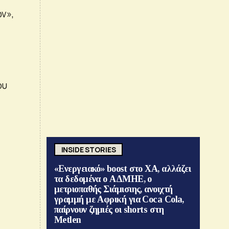
ν»,
ου
INSIDE STORIES
«Ενεργειακό» boost στο ΧΑ, αλλάζει
τα δεδομένα ο ΑΔΜΗΕ, ο
μετριοπαθής Σιάμισιης, ανοιχτή
γραμμή με Αφρική για Coca Cola,
παίρνουν ζημιές οι shorts στη
Metlen