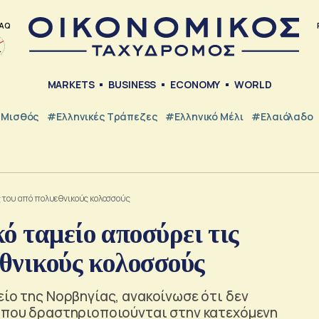
AQ
MARKETS
BUSINESS
ECONOMY
WORLD
Μισθός
#ελληνικές Τράπεζες
#Ελληνικό Μέλι
#Ελαιόλαδο
ς του από πολυεθνικούς κολοσσούς
ό ταμείο αποσύρει τις
εθνικούς κολοσσούς
είο της Νορβηγίας, ανακοίνωσε ότι δεν
ς που δραστηριοποιούνται στην κατεχόμενη