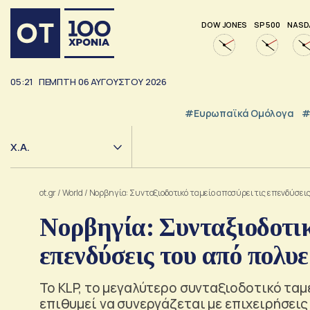
DOW JONES
SP 500
NASD
05:21
ΠΕΜΠΤΗ
06
ΑΥΓΟΥΣΤΟΥ
2026
#Ευρωπαϊκά Ομόλογα
#
Χ.Α.
ot.gr
/
World
/
Νορβηγία: Συνταξιοδοτικό ταμείο αποσύρει τις επενδύσει
Νορβηγία: Συνταξιοδοτικ
επενδύσεις του από πολυ
Το KLP, το μεγαλύτερο συνταξιοδοτικό ταμ
επιθυμεί να συνεργάζεται με επιχειρήσει