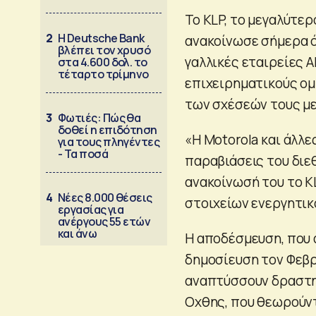
Το KLP, το μεγαλύτε
2
Η Deutsche Bank
ανακοίνωσε σήμερα ό
βλέπει τον χρυσό
γαλλικές εταιρείες Al
στα 4.600 δολ. το
τέταρτο τρίμηνο
επιχειρηματικούς ομί
των σχέσεών τους με
3
Φωτιές: Πώς θα
δοθεί η επιδότηση
«Η Motorola και άλλε
για τους πληγέντες
- Τα ποσά
παραβιάσεις του διεθ
ανακοίνωσή του το KL
4
Νέες 8.000 θέσεις
στοιχείων ενεργητικ
εργασίας για
ανέργους 55 ετών
και άνω
Η αποδέσμευση, που 
δημοσίευση τον Φεβρ
αναπτύσσουν δραστη
Οχθης, που θεωρούντ