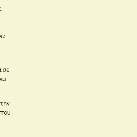
,
γω
ι σε
ρια
 την
 που