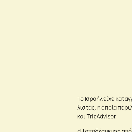
Το Ισραήλ είχε κατα
λίστας, η οποία περι
και TripAdvisor.
«Η αποδέσμευση από 