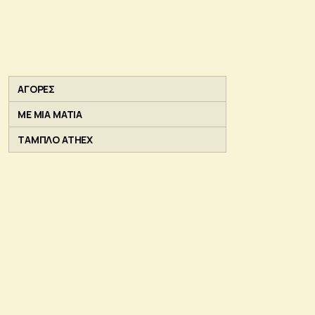
ΑΓΟΡΕΣ
ΜΕ ΜΙΑ ΜΑΤΙΑ
ΤΑΜΠΛΟ ATHEX