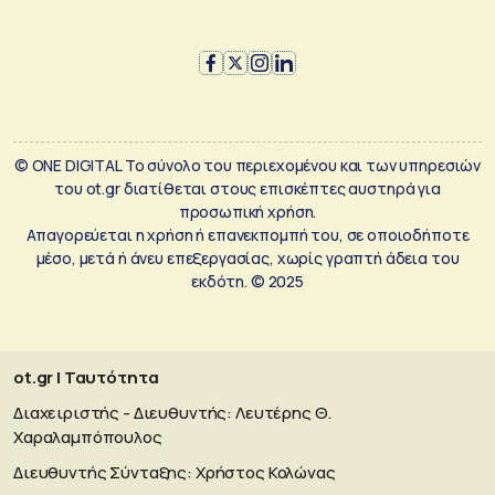
© ONE DIGITAL Το σύνολο του περιεχομένου και των υπηρεσιών
του ot.gr διατίθεται στους επισκέπτες αυστηρά για
προσωπική χρήση.
Απαγορεύεται η χρήση ή επανεκπομπή του, σε οποιοδήποτε
μέσο, μετά ή άνευ επεξεργασίας, χωρίς γραπτή άδεια του
εκδότη. © 2025
ot.gr | Ταυτότητα
Διαχειριστής - Διευθυντής: Λευτέρης Θ.
Χαραλαμπόπουλος
Διευθυντής Σύνταξης: Χρήστος Κολώνας