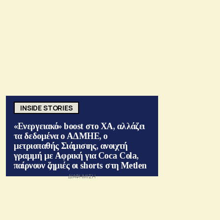
INSIDE STORIES
«Ενεργειακό» boost στο ΧΑ, αλλάζει
τα δεδομένα ο ΑΔΜΗΕ, ο
μετριοπαθής Σιάμισιης, ανοιχτή
γραμμή με Αφρική για Coca Cola,
παίρνουν ζημιές οι shorts στη Metlen