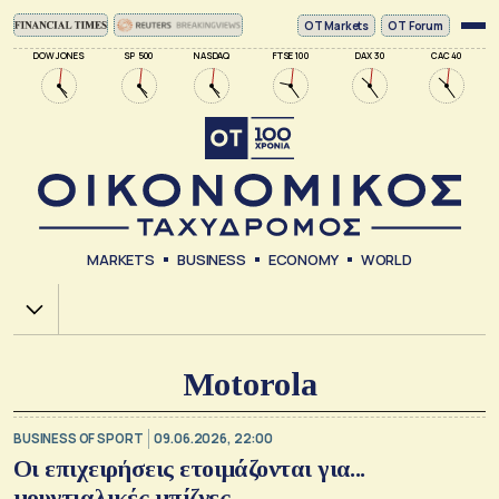
ΟΤ Markets
OT Forum
DOW JONES
SP 500
NASDAQ
FTSE 100
DAX 30
CAC 40
MARKETS
BUSINESS
ECONOMY
WORLD
Χ.Α.
Motorola
BUSINESS OF SPORT
09.06.2026, 22:00
Οι επιχειρήσεις ετοιμάζονται για...
μουντιαλικές μπίζνες