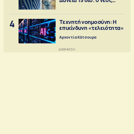
στόχος
4
Τεχνητή νοημοσύνη: Η
επικίνδυνη «τελειότητα»
Αρχοντία Κάτσουρα