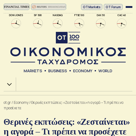
ΟΤ Markets
OT Forum
DOW JONES
SP 500
NASDAQ
FTSE 100
DAX 30
CAC 40
MARKETS
BUSINESS
ECONOMY
WORLD
Χ.Α.
ot.gr
/
Economy
/
Θερινές εκπτώσεις: «Ζεσταίνεται» η αγορά – Τι πρέπει να
προσέχετε
Θερινές εκπτώσεις: «Ζεσταίνεται»
η αγορά – Τι πρέπει να προσέχετε