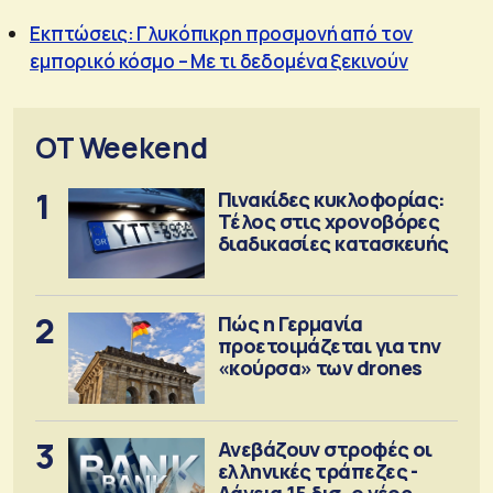
Εκπτώσεις: Γλυκόπικρη προσμονή από τον
εμπορικό κόσμο – Με τι δεδομένα ξεκινούν
OT Weekend
1
Πινακίδες κυκλοφορίας:
Τέλος στις χρονοβόρες
διαδικασίες κατασκευής
2
Πώς η Γερμανία
προετοιμάζεται για την
«κούρσα» των drones
3
Ανεβάζουν στροφές οι
ελληνικές τράπεζες -
Δάνεια 15 δισ. ο νέος