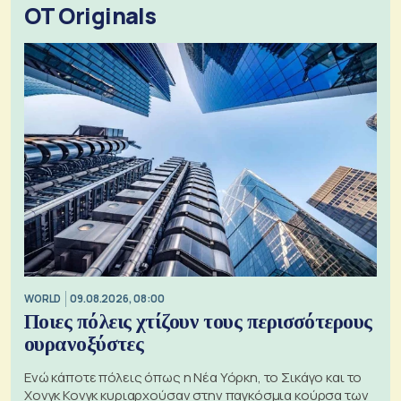
OT Originals
WORLD
09.08.2026, 08:00
Ποιες πόλεις χτίζουν τους περισσότερους
ουρανοξύστες
Ενώ κάποτε πόλεις όπως η Νέα Υόρκη, το Σικάγο και το
Χονγκ Κονγκ κυριαρχούσαν στην παγκόσμια κούρσα των