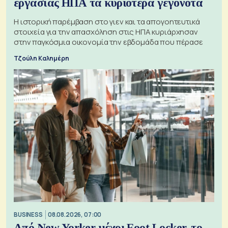
εργασίας ΗΠΑ τα κυριότερα γεγονότα
Η ιστορική παρέμβαση στο γιεν και τα απογοητευτικά
στοιχεία για την απασχόληση στις ΗΠΑ κυριάρχησαν
στην παγκόσμια οικονομία την εβδομάδα που πέρασε
Τζούλη Καλημέρη
BUSINESS
08.08.2026, 07:00
Από New Yorker μέχρι Foot Locker, το