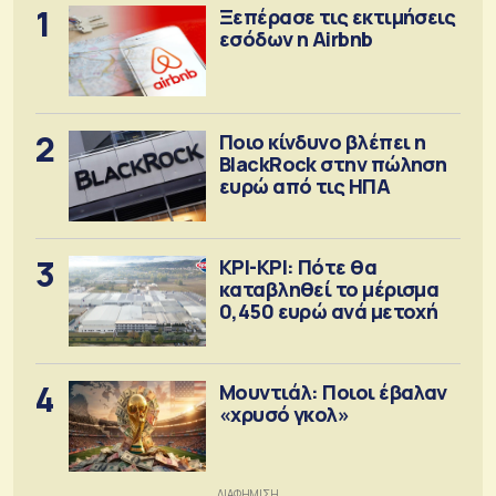
1
Ξεπέρασε τις εκτιμήσεις
εσόδων η Airbnb
2
Ποιο κίνδυνο βλέπει η
BlackRock στην πώληση
ευρώ από τις ΗΠΑ
3
ΚΡΙ-ΚΡΙ: Πότε θα
καταβληθεί το μέρισμα
0,450 ευρώ ανά μετοχή
4
Μουντιάλ: Ποιοι έβαλαν
«χρυσό γκολ»