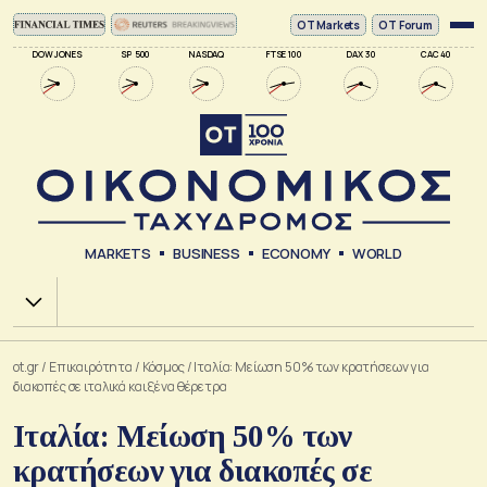
ΟΤ Markets
OT Forum
DOW JONES
SP 500
NASDAQ
FTSE 100
DAX 30
CAC 40
MARKETS
BUSINESS
ECONOMY
WORLD
Χ.Α.
ot.gr
/
Επικαιρότητα
/
Κόσμος
/
Ιταλία: Μείωση 50% των κρατήσεων για
διακοπές σε ιταλικά και ξένα θέρετρα
Ιταλία: Μείωση 50% των
κρατήσεων για διακοπές σε