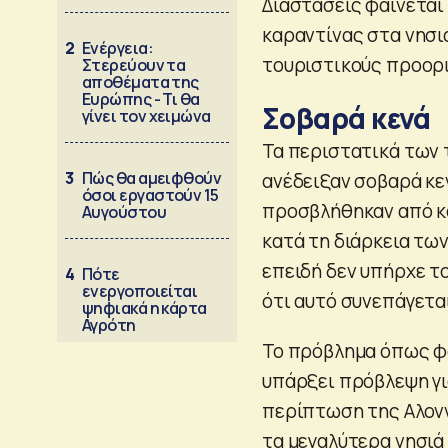
Διαστάσεις φαίνεται
καραντίνας στα νησι
2
Ενέργεια:
τουριστικούς προορ
Στερεύουν τα
αποθέματα της
Ευρώπης - Τι θα
Σοβαρά κενά
γίνει τον χειμώνα
Τα περιστατικά των
3
Πώς θα αμειφθούν
ανέδειξαν σοβαρά κε
όσοι εργαστούν 15
προσβλήθηκαν από κ
Αυγούστου
κατά τη διάρκεια τω
επειδή δεν υπήρχε το
4
Πότε
ενεργοποιείται
ότι αυτό συνεπάγεται
ψηφιακά η κάρτα
Αγρότη
Το πρόβλημα όπως φαί
υπάρξει πρόβλεψη γι
περίπτωση της Αλονν
τα μεγαλύτερα νησιά