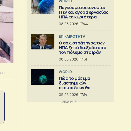
WORLD
Παγκόσμια οικονομία:
Γιεν και αγορά εργασίας
ΗΠΑ τα κυριότερα
γεγονότα
08.08.2026 | 17:44
ΕΠΙΚΑΙΡΟΤΗΤΑ
Ο αρχιστράτηγος των
ΗΠΑ ζητά διέξοδο από
τον πόλεμο στο Ιράν
08.08.2026 | 17:31
WORLD
dIn
Πώς το μάζεμα
διαστημικών
σκουπιδιών θα
μπορούσε να εξελιχθεί
08.08.2026 | 17:14
σε μια μεγάλη
επιχείρηση