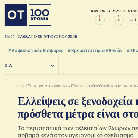
DOW JONES
SP 500
NASD
15:45
ΣΑΒΒΑΤΟ
08
ΑΥΓΟΥΣΤΟΥ
2026
#Ασφαλιστικές Εισφορές
#Χρηματιστήριο Αθηνών
#εξα
Χ.Α.
ot.gr
/
Επικαιρότητα
/
Κοινωνία
/
Ελλείψεις σε ξενοδοχεία καραντίνας στα
Ελλείψεις σε ξενοδοχεία
πρόσθετα μέτρα είναι στο
Τα περιστατικά των τελευταίων 24ωρων σε
σοβαρά κενά στον υγειονομικό σχεδιασμό