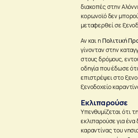
διακοπές στην Αλόνν
κορωνοϊό δεν μπορούσ
μεταφερθεί σε ξενοδ
Αν και η
Πολιτική Πρ
γίνονταν στην καταγγ
στους δρόμους, εντο
οδηγία που έδωσε ότ
επιστρέψει στο ξενο
ξενοδοχείο καραντίν
Εκλιπαρούσε
Υπενθυμίζεται ότι τ
εκλιπαρούσε για ένα
καραντίνας του νησιο