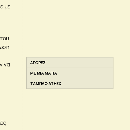
ε με
 που
νωση
ΑΓΟΡΕΣ
ν να
ΜΕ ΜΙΑ ΜΑΤΙΑ
ΤΑΜΠΛΟ ATHEX
λός