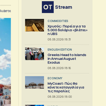
Stream
λιάστε
COMMODITIES
Χρυσός: Πορεία για τα
5.000 δολάρια «βλέπει»
η UBS
08.08.2026 | 18:31
ENGLISH EDITION
Greeks Head to Islands
in Annual August
Exodus
08.08.2026 | 18:16
ECONOMY
MyCoast: Πώς θα
κάνετε καταγγελία για
τις παραλίες
08.08.2026 | 18:00