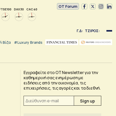
OT Forum
FTSE 100
DAX 30
CAC 40
Γ.Δ:
ΤΖΙΡΟΣ:
 Βίζα
#luxury Brands
Εγγραφείτε στο OT Newsletter για την
καθημερινή σας ενημέρωση με
ειδήσεις από την οικονομία, τις
επιχειρήσεις, τις αγορές και τα διεθνή.