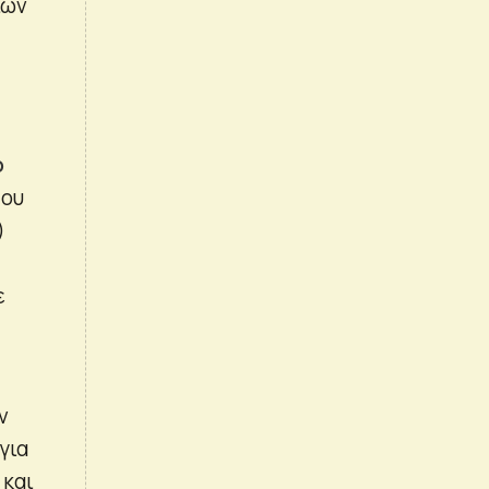
ίων
ο
που
)
ε
ν
για
 και