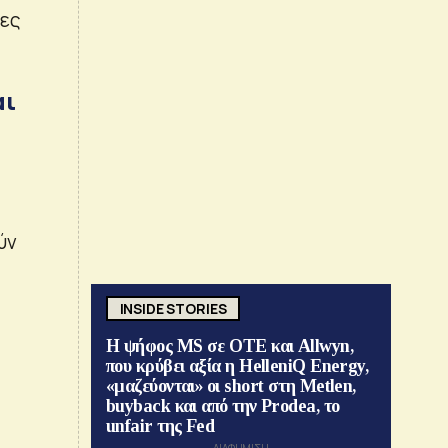
νες
αι
ύν
INSIDE STORIES
Η ψήφος MS σε ΟΤΕ και Allwyn,
που κρύβει αξία η HelleniQ Energy,
«μαζεύονται» οι short στη Metlen,
buyback και από την Prodea, το
unfair της Fed