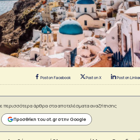
Post on Facebook
Post on X
Post on Linke
ε περισσότερα άρθρα στα αποτελέσματα αναζήτησης
Προσθήκη του ot.gr στην Google