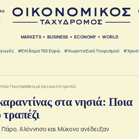
AQ
MARKETS
BUSINESS
ECONOMY
WORLD
γωγές
#Επίδομα 150 Ευρώ
#Χωροταξικό Τουρισμού
#Χρυσή
 νησιά: Ποια πρόσθετα μέτρα είναι στο τραπέζι
 καραντίνας στα νησιά: Ποια
 τραπέζι
 Πάρο, Αλόννησο και Μύκονο ανέδειξαν