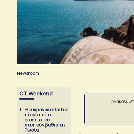
Newsroom
OT Weekend
Ανακαλύψτ
1
Η ουκρανική startup
πίσω από τα
drones που
χτυπούν βαθιά τη
Ρωσία