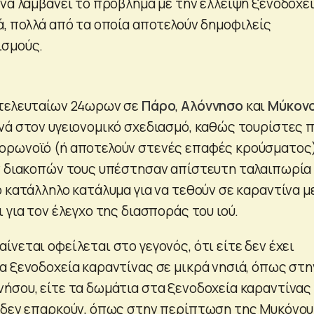
 να λαμβάνει το πρόβλημα με την έλλειψη ξενοδοχε
ά, πολλά από τα οποία αποτελούν δημοφιλείς
ισμούς.
 τελευταίων 24ωρων σε
Πάρο
,
Αλόννησο
και
Μύκον
νά στον υγειονομικό σχεδιασμό, καθώς τουρίστες 
ορωνοϊό (ή αποτελούν στενές επαφές κρούσματος
ν διακοπών τους υπέστησαν απίστευτη ταλαιπωρία
 κατάλληλο κατάλυμα για να τεθούν σε καραντίνα μ
 για τον έλεγχο της διασποράς του ιού.
νεται οφείλεται στο γεγονός, ότι είτε δεν έχει
α ξενοδοχεία καραντίνας σε μικρά νησιά, όπως στη
ήσου, είτε τα δωμάτια στα ξενοδοχεία καραντίνας 
 δεν επαρκούν, όπως στην περίπτωση της Μυκόνου