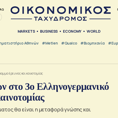
AQ
MARKETS
BUSINESS
ECONOMY
WORLD
ηματιστήριο Αθηνών
#metlen
#Qualco
#Βιομηχανία
#Ευ
ραμμα έρευνας και καινοτομίας
ν στο 3ο Ελληνογερμανικό
αινοτομίας
ματος θα είναι η μεταφορά γνώσης και