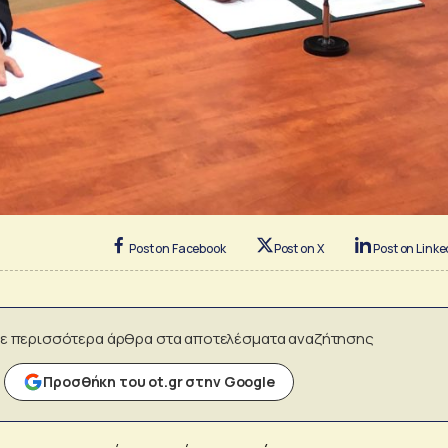
Post on Facebook
Post on X
Post on Linke
ε περισσότερα άρθρα στα αποτελέσματα αναζήτησης
Προσθήκη του ot.gr στην Google