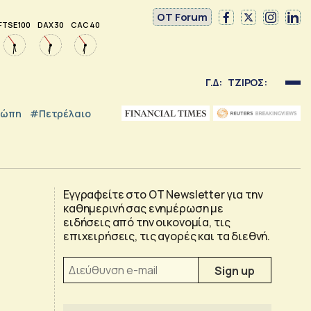
OT Forum
FTSE 100
DAX 30
CAC 40
Γ.Δ:
ΤΖΙΡΟΣ:
ρώπη
#Πετρέλαιο
Εγγραφείτε στο OT Newsletter για την
καθημερινή σας ενημέρωση με
ειδήσεις από την οικονομία, τις
επιχειρήσεις, τις αγορές και τα διεθνή.