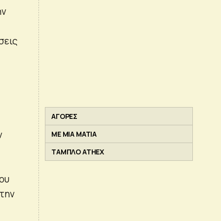
ην
σεις
ς
ΑΓΟΡΕΣ
ν
ΜΕ ΜΙΑ ΜΑΤΙΑ
ΤΑΜΠΛΟ ATHEX
ου
 την