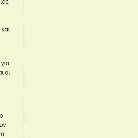
ίας
 και
 για
ι οι
ιο
των
 ή