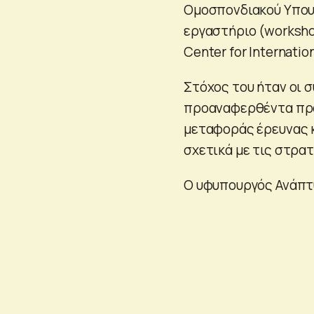
Ομοσπονδιακού Υπουρ
εργαστήριο (worksho
Center for Internat
Στόχος του ήταν οι 
προαναφερθέντα προ
μεταφοράς έρευνας κ
σχετικά με τις στρα
Ο υφυπουργός Ανάπτυ