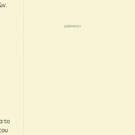
ών.
α το
του