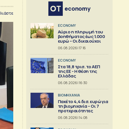
economy
λιάστε
ECONOMY
Αύριο η πληρωμή του
βοηθήματος έως 1.000
ευρώ – Oι δικαιούχοι
06.08.2026 | 17:16
ECONOMY
Στα 18,8 τρισ. το ΑΕΠ
της ΕΕ - Η θέση της
Ελλάδας
06.08.2026 | 16:30
ΒΙΟΜΗΧΑΝΙΑ
Πακέτο 4,4 δισ. ευρώ για
τη βιομηχανία – Οι 7
προτεραιότητες
06.08.2026 | 14:08