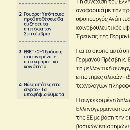
Tη συνέχιση του Ελλ
αναφορικά με την π
2
Γουόρς: Υπό ποιες
υφυπουργός Ανάπτυξη
προϋποθέσεις θα
αυξήσει τα
κοινοβουλευτικός υφ
επιτόκια τον
Σεπτέμβριο
Έρευνας της Γερμανία
Για το σκοπό αυτό υ
3
ΕΒΕΠ: 2+1 δράσεις
που αναμένει η
Γερμανού Πρέσβη κ. 
επιχειρηματική
κοινότητα
τη μελλοντική συνεργ
επιστήμες υλικών– ι
4
Νέες απάτες στα
τεχνολογιών πληροφο
crypto - Τα
υποψήφια θύματα
H συγκεκριμένη δήλ
Ελληνογερμανική συν
της ΕΕ με βάση την 
βασικών επιστημών υ