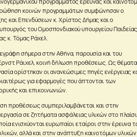
ηνογερμανικού προγράμματος έρευνας και καινοτομ
ροώθηση κοινών προγραμμάτων συμφώνησαν ο
ς και Επενδύσεων κ. Χρίστος Δήμας και ο
υπουργός του Ομοσπονδιακού υπουργείου Παιδείας
ς κ. Τόμας Ράχελ.
πεγράφη σήμερα στην Αθήνα, παρουσία και του
Έρνστ Ράιχελ, κοινή δήλωση προθέσεως. Ως θέματα
ασία ορίστηκαν οι ανανεώσιμες πηγές ενέργειας κα
διαιτέρως για εφαρμογές που άπτονται των
ρικής και επικοινωνιών.
ωση προθέσεως συμπεριλαμβάνεται και στην
εργασία σε ζητήματα ασφάλειας υλικών στο πλαίσ
οποία ενισχύονται ευρωπαίοι εταίροι στην έρευνα 
λικών, αλλά και στην ανάπτυξη καινοτόμων υλικών