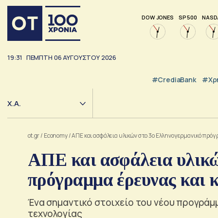
DOW JONES
SP 500
NASD
19:31
ΠΕΜΠΤΗ
06
ΑΥΓΟΥΣΤΟΥ
2026
#CrediaBank
#Χρ
Χ.Α.
ot.gr
/
Economy
/
ΑΠΕ και ασφάλεια υλικών στο 3ο Ελληνογερμανικό πρόγ
ΑΠΕ και ασφάλεια υλικώ
πρόγραμμα έρευνας και κ
Ένα σημαντικό στοιχείο του νέου προγράμ
τεχνολογίας