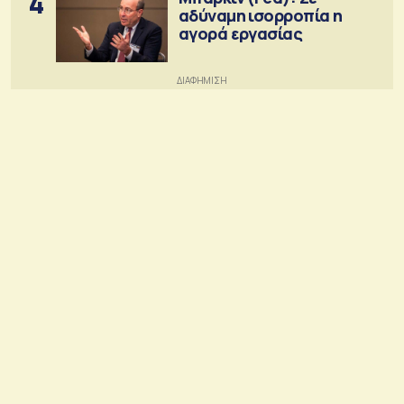
4
αδύναμη ισορροπία η
αγορά εργασίας