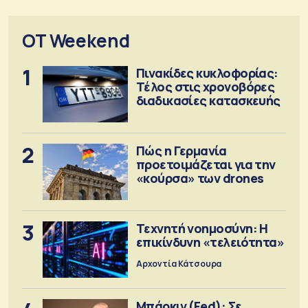
OT Weekend
1
Πινακίδες κυκλοφορίας:
Τέλος στις χρονοβόρες
διαδικασίες κατασκευής
2
Πώς η Γερμανία
προετοιμάζεται για την
«κούρσα» των drones
3
Τεχνητή νοημοσύνη: Η
επικίνδυνη «τελειότητα»
Αρχοντία Κάτσουρα
Μπάρκιν (Fed): Σε