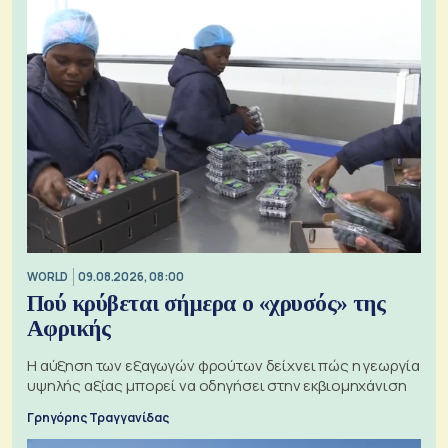
WORLD
09.08.2026, 08:00
Πού κρύβεται σήμερα ο «χρυσός» της
Αφρικής
Η αύξηση των εξαγωγών φρούτων δείχνει πώς η γεωργία
υψηλής αξίας μπορεί να οδηγήσει στην εκβιομηχάνιση
Γρηγόρης Τραγγανίδας