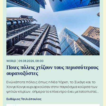
WORLD
09.08.2026, 08:00
Ποιες πόλεις χτίζουν τους περισσότερους
ουρανοξύστες
Ενώ κάποτε πόλεις όπως η Νέα Υόρκη, το Σικάγο και το
Χονγκ Κονγκ κυριαρχούσαν στην παγκόσμια κούρσα των
ψηλών κτιρίων, σήμερα το επίκεντρο έχει μετατοπιστεί
προς την Ασία
Ευθύμιος Τσιλιόπουλος