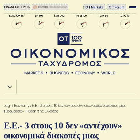
ΟΤ Markets
OT Forum
DOW JONES
SP 500
NASDAQ
FTSE 100
DAX 30
CAC 40
MARKETS
BUSINESS
ECONOMY
WORLD
Χ.Α.
ot.gr
/
Economy
/
Ε.Ε.- 3 στους 10 δεν «αντέχουν» οικονομικά διακοπές μιας
εβδομάδας – Η θέση της Ελλάδας
Ε.Ε.- 3 στους 10 δεν «αντέχουν»
οικονομικά διακοπές μιας