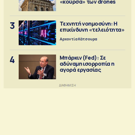
«κούρσα» των drones
3
Τεχνητή νοημοσύνη: Η
επικίνδυνη «τελειότητα»
Αρχοντία Κάτσουρα
4
Μπάρκιν (Fed): Σε
αδύναμη ισορροπία η
αγορά εργασίας