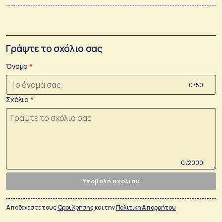
Γράψτε το σχόλιο σας
Όνομα
0 /50
Σχόλιο
0 /2000
Υποβολή σχολίου
Αποδέχεστε τους
Όροι Χρήσης
και την
Πολιτικη Απορρήτου