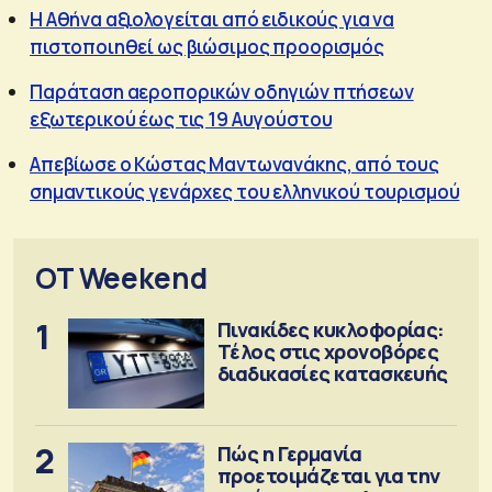
Η Αθήνα αξιολογείται από ειδικούς για να
πιστοποιηθεί ως βιώσιμος προορισμός
Παράταση αεροπορικών οδηγιών πτήσεων
εξωτερικού έως τις 19 Αυγούστου
Απεβίωσε ο Κώστας Μαντωνανάκης, από τους
σημαντικούς γενάρχες του ελληνικού τουρισμού
OT Weekend
1
Πινακίδες κυκλοφορίας:
Τέλος στις χρονοβόρες
διαδικασίες κατασκευής
2
Πώς η Γερμανία
προετοιμάζεται για την