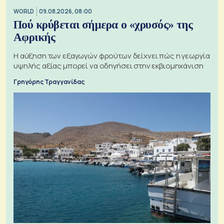
WORLD
09.08.2026, 08:00
Πού κρύβεται σήμερα ο «χρυσός» της
Αφρικής
Η αύξηση των εξαγωγών φρούτων δείχνει πώς η γεωργία
υψηλής αξίας μπορεί να οδηγήσει στην εκβιομηχάνιση
Γρηγόρης Τραγγανίδας