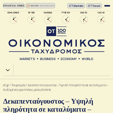
ΟΤ Markets
OT Forum
DOW JONES
SP 500
NASDAQ
FTSE 100
DAX 30
CAC 40
MARKETS
BUSINESS
ECONOMY
WORLD
Χ.Α.
ot.gr
/
Τουρισμός
/
Δεκαπενταύγουστος – Υψηλή πληρότητα σε καταλύματα –
Αυξημένες κρατήσεις μέσω Airbnb
Δεκαπενταύγουστος – Υψηλή
πληρότητα σε καταλύματα –