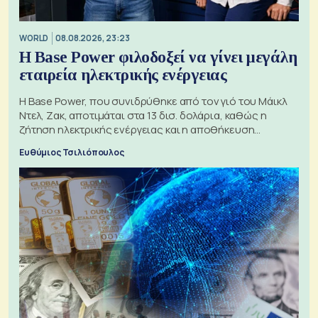
WORLD
08.08.2026, 23:23
Η Base Power φιλοδοξεί να γίνει μεγάλη
εταιρεία ηλεκτρικής ενέργειας
Η Base Power, που συνιδρύθηκε από τον γιό του Μάικλ
Ντελ, Ζακ, αποτιμάται στα 13 δισ. δολάρια, καθώς η
ζήτηση ηλεκτρικής ενέργειας και η αποθήκευση
μπαταριών αυξάνονται
Ευθύμιος Τσιλιόπουλος