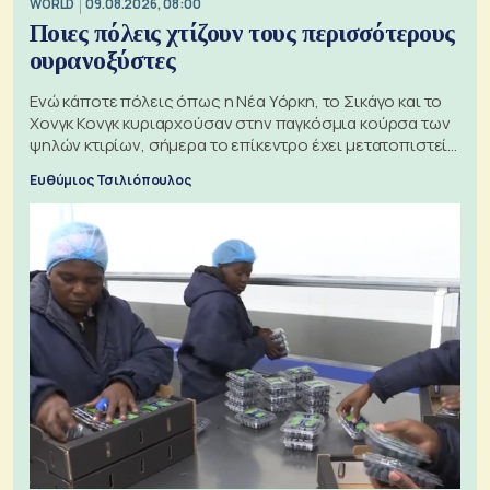
WORLD
09.08.2026, 08:00
Ποιες πόλεις χτίζουν τους περισσότερους
ουρανοξύστες
Ενώ κάποτε πόλεις όπως η Νέα Υόρκη, το Σικάγο και το
Χονγκ Κονγκ κυριαρχούσαν στην παγκόσμια κούρσα των
ψηλών κτιρίων, σήμερα το επίκεντρο έχει μετατοπιστεί
προς την Ασία
Ευθύμιος Τσιλιόπουλος