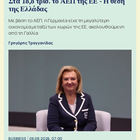
Στα 18,8 τρισ. το ΑΕΠ της ΕΕ - Η θέση
της Ελλάδας
Με βάση το ΑΕΠ, η Γερμανία είχε τη μεγαλύτερη
οικονομία μεταξύ των χωρών της ΕΕ, ακολουθούμενη
από τη Γαλλία
Γρηγόρης Τραγγανίδας
BUSINESS
06.08.2026, 07:00