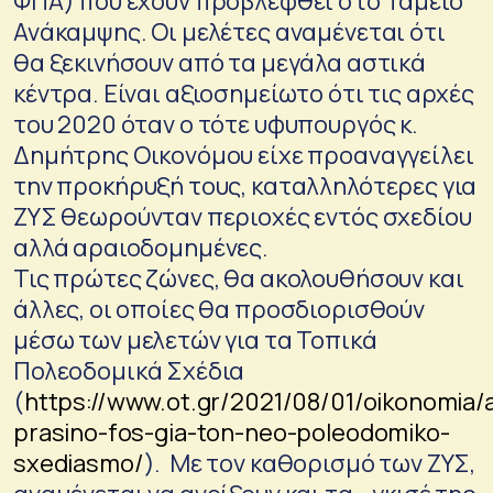
ΦΠΑ) που έχουν προβλεφθεί στο Ταμείο
Ανάκαμψης. Οι μελέτες αναμένεται ότι
θα ξεκινήσουν από τα μεγάλα αστικά
κέντρα. Είναι αξιοσημείωτο ότι τις αρχές
του 2020 όταν ο τότε υφυπουργός κ.
Δημήτρης Οικονόμου είχε προαναγγείλει
την προκήρυξή τους, καταλληλότερες για
ΖΥΣ θεωρούνταν περιοχές εντός σχεδίου
αλλά αραιοδομημένες.
Τις πρώτες ζώνες, θα ακολουθήσουν και
άλλες, οι οποίες θα προσδιορισθούν
μέσω των μελετών για τα Τοπικά
Πολεοδομικά Σχέδια
(
https://www.ot.gr/2021/08/01/oikonomia/
prasino-fos-gia-ton-neo-poleodomiko-
sxediasmo/
). Με τον καθορισμό των ΖΥΣ,