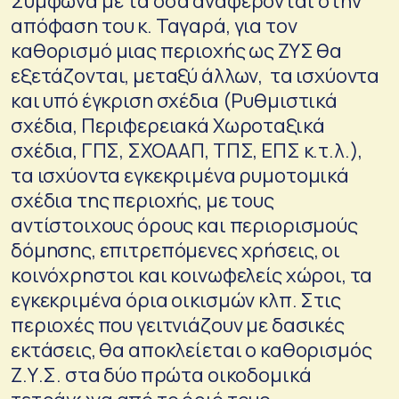
Σύμφωνα με τα όσα αναφέρονται στην
απόφαση του κ. Ταγαρά, για τον
καθορισμό μιας περιοχής ως ΖΥΣ θα
εξετάζονται, μεταξύ άλλων, τα ισχύοντα
και υπό έγκριση σχέδια (Ρυθμιστικά
σχέδια, Περιφερειακά Χωροταξικά
σχέδια, ΓΠΣ, ΣΧΟΑΑΠ, ΤΠΣ, ΕΠΣ κ.τ.λ.),
τα ισχύοντα εγκεκριμένα ρυμοτομικά
σχέδια της περιοχής, με τους
αντίστοιχους όρους και περιορισμούς
δόμησης, επιτρεπόμενες χρήσεις, οι
κοινόχρηστοι και κοινωφελείς χώροι, τα
εγκεκριμένα όρια οικισμών κλπ. Στις
περιοχές που γειτνιάζουν με δασικές
εκτάσεις, θα αποκλείεται ο καθορισμός
Ζ.Υ.Σ. στα δύο πρώτα οικοδομικά