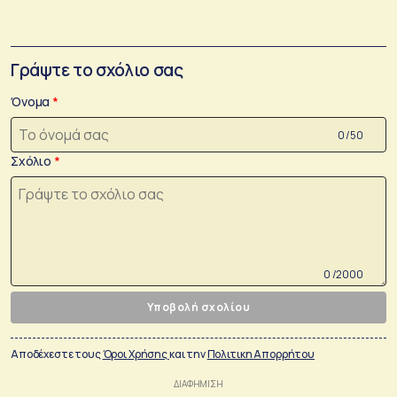
Γράψτε το σχόλιο σας
Όνομα
0 /50
Σχόλιο
0 /2000
Υποβολή σχολίου
Αποδέχεστε τους
Όροι Χρήσης
και την
Πολιτικη Απορρήτου