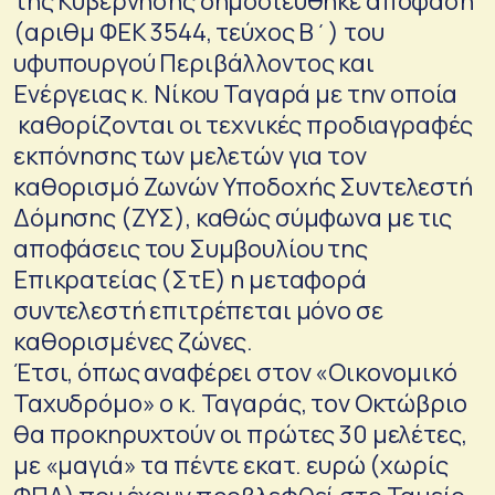
της Κυβέρνησης δημοσιεύθηκε απόφαση
(αριθμ ΦΕΚ 3544, τεύχος Β΄) του
υφυπουργού Περιβάλλοντος και
Ενέργειας κ. Νίκου Ταγαρά με την οποία
καθορίζονται οι τεχνικές προδιαγραφές
εκπόνησης των μελετών για τον
καθορισμό Ζωνών Υποδοχής Συντελεστή
Δόμησης (ΖΥΣ), καθώς σύμφωνα με τις
αποφάσεις του Συμβουλίου της
Επικρατείας (ΣτΕ) η μεταφορά
συντελεστή επιτρέπεται μόνο σε
καθορισμένες ζώνες.
Έτσι, όπως αναφέρει στον «Οικονομικό
Ταχυδρόμο» ο κ. Ταγαράς, τον Οκτώβριο
θα προκηρυχτούν οι πρώτες 30 μελέτες,
με «μαγιά» τα πέντε εκατ. ευρώ (χωρίς