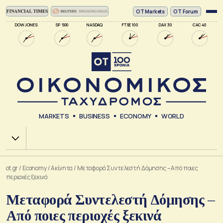
ΟΤ Markets
OT Forum
DOW JONES
SP 500
NASDAQ
FTSE 100
DAX 30
CAC 40
MARKETS
BUSINESS
ECONOMY
WORLD
Χ.Α.
ot.gr
/
Economy
/
Ακίνητα
/
Μεταφορά Συντελεστή Δόμησης – Από ποιες
περιοχές ξεκινά
Μεταφορά Συντελεστή Δόμησης –
Από ποιες περιοχές ξεκινά