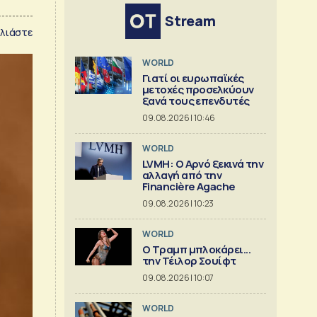
Stream
λιάστε
WORLD
Γιατί οι ευρωπαϊκές
μετοχές προσελκύουν
ξανά τους επενδυτές
09.08.2026 | 10:46
WORLD
LVMH: Ο Αρνό ξεκινά την
αλλαγή από την
Financière Agache
09.08.2026 | 10:23
WORLD
Ο Τραμπ μπλοκάρει...
την Τέιλορ Σουίφτ
09.08.2026 | 10:07
WORLD