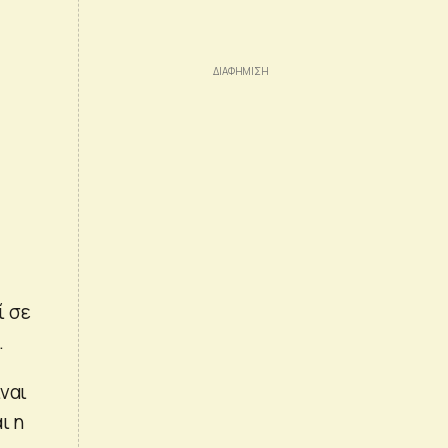
ί σε
.
ναι
ι η