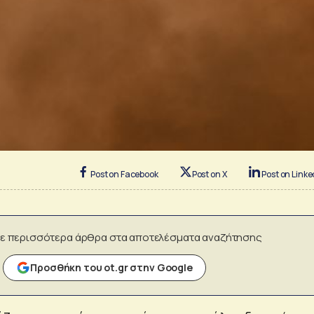
Post on Facebook
Post on X
Post on Linke
ε περισσότερα άρθρα στα αποτελέσματα αναζήτησης
Προσθήκη του ot.gr στην Google