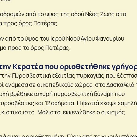
αδρομών από το ύψος της οδού Νέας Ζωής στα
α προς όρος Πατέρας
ν από το ύψος του Ιερού Ναού Αγίου Φανουρίου
μα προς το όρος Πατέρας.
την Κερατέα που οριοθετήθηκε γρήγο
στην Πυροσβεστική εξαιτίας πυρκαγιάς που ξέσπα
ρωί ανάμεσα σε οικοπεδικούς χώρος, στο Δασκαλειό 
οχή βρέθηκε ισχυρή πυροσβεστική δύναμη που
πυροσβέστες και 12 οχήματα. Η φωτιά έκαψε χαμηλή
κιστικό ιστό. Μάλιστα, εκκενώθηκε ο οικισμός
ιά είναι ο οριοθετημένη. Γύρω από το χωριό υπάρχ