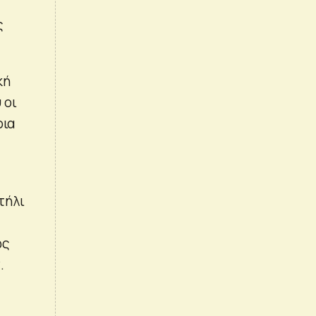
ς
κή
 οι
ρια
τήλι
ως
.