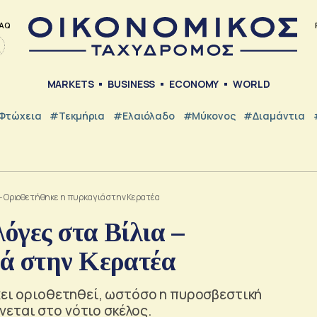
AQ
MARKETS
BUSINESS
ECONOMY
WORLD
Φτώχεια
#Τεκμήρια
#Ελαιόλαδο
#Μύκονος
#Διαμάντια
α – Οριοθετήθηκε η πυρκαγιά στην Κερατέα
όγες στα Βίλια –
ά στην Κερατέα
χει οριοθετηθεί, ωστόσο η πυροσβεστική
εται στο νότιο σκέλος.