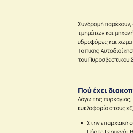
Συνδρομή παρέχουν, 
τμημάτων και μηχανή
υδροφόρες και χωματ
Τοπικής Αυτοδιοίκησ
του Πυροσβεστικού 
Πού έχει διακοπ
Λόγω της πυρκαγιάς,
κυκλοφορία στους εξ
Στην επαρχιακή ο
Πόρτο Γερμενό- Β