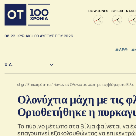
DOW JONES
SP 500
NASD
08:22
ΚΥΡΙΑΚΗ
09
ΑΥΓΟΥΣΤΟΥ
2026
#ΔΕΘ
#
Χ.Α.
ot.gr
/
Επικαιρότητα
/
Κοινωνία
/
Ολονύχτια μάχη με τις φλόγες στα Βίλι
Ολονύχτια μάχη με τις φλ
Οριοθετήθηκε η πυρκαγι
Το πύρινο μέτωπο στα Βίλια φαίνεται να έ
επαγρυπνεί εξακολουθώντας να επικεντρών