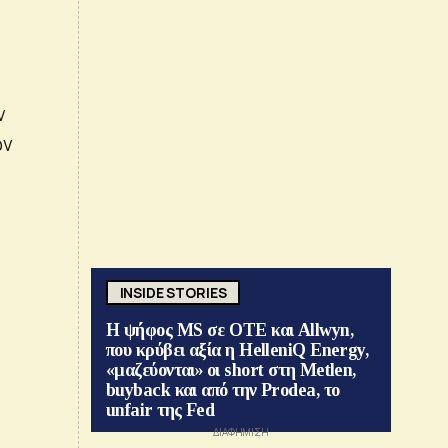
ν
ων
INSIDE STORIES
Η ψήφος MS σε ΟΤΕ και Allwyn,
που κρύβει αξία η HelleniQ Energy,
«μαζεύονται» οι short στη Metlen,
buyback και από την Prodea, το
unfair της Fed