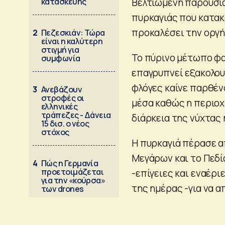
κατασκευής
Βελτιωμένη παρουσιά
πυρκαγιάς που κατακα
προκαλέσει την οργή
2
Πεζεσκιάν: Τώρα
είναι η καλύτερη
στιγμή για
Το πύρινο μέτωπο φα
συμφωνία
επαγρυπνεί εξακολου
φλόγες καίνε παρθένο
3
Ανεβάζουν
στροφές οι
μέσα καθώς η περιοχή
ελληνικές
τράπεζες - Δάνεια
διάρκεια της νύχτας 
15 δισ. ο νέος
στόχος
Η πυρκαγιά πέρασε α
Μεγάρων και το Πεδίο
4
Πώς η Γερμανία
προετοιμάζεται
-επίγειες και εναέρ
για την «κούρσα»
της ημέρας -για να 
των drones