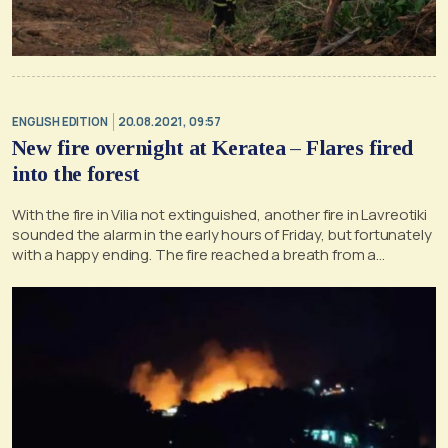
ENGLISH EDITION
20.08.2021, 09:57
New fire overnight at Keratea – Flares fired
into the forest
With the fire in Vilia not extinguished, another fire in Lavreotiki
sounded the alarm in the early hours of Friday, but fortunately
with a happy ending. The fire reached a breath from a
settlement that fortunately was not in danger, with the mayor
of Lavreotiki reporting an arson after a flare. Evacuation order
via 112 […]