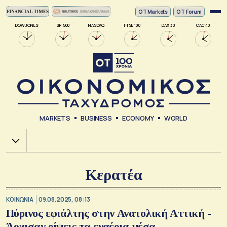
ΟΤ Markets
OT Forum
DOW JONES
SP 500
NASDAQ
FTSE 100
DAX 30
CAC 40
MARKETS
BUSINESS
ECONOMY
WORLD
Χ.Α.
Κερατέα
ΚΟΙΝΩΝΙΑ
09.08.2025, 08:13
Πύρινος εφιάλτης στην Ανατολική Αττική -
Άρχισαν ρίψεις τα εναέρια μέσα