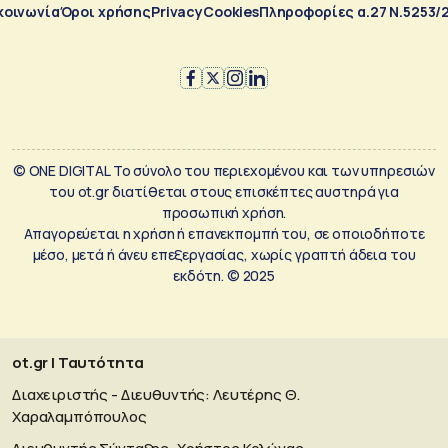
κοινωνία
Όροι χρήσης
Privacy
Cookies
Πληροφορίες α.27 Ν.5253/
© ONE DIGITAL Το σύνολο του περιεχομένου και των υπηρεσιών
του ot.gr διατίθεται στους επισκέπτες αυστηρά για
προσωπική χρήση.
Απαγορεύεται η χρήση ή επανεκπομπή του, σε οποιοδήποτε
μέσο, μετά ή άνευ επεξεργασίας, χωρίς γραπτή άδεια του
εκδότη. © 2025
ot.gr | Ταυτότητα
Διαχειριστής - Διευθυντής: Λευτέρης Θ.
Χαραλαμπόπουλος