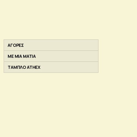
ΑΓΟΡΕΣ
ΜΕ ΜΙΑ ΜΑΤΙΑ
ΤΑΜΠΛΟ ATHEX