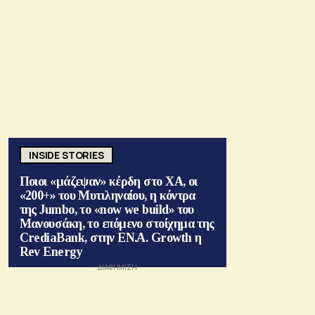
INSIDE STORIES
Ποιοι «μάζεψαν» κέρδη στο ΧΑ, οι
«200+» του Μυτιληναίου, η κόντρα
της Jumbo, το «now we build» του
Μανουσάκη, το επόμενο στοίχημα της
CrediaBank, στην ΕΝ.Α. Growth η
Rev Energy