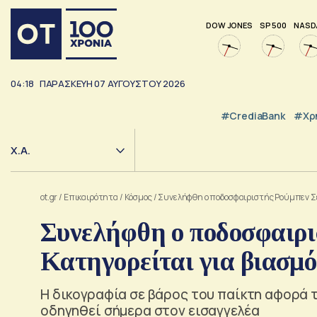
DOW JONES
SP 500
NASD
04:18
ΠΑΡΑΣΚΕΥΗ
07
ΑΥΓΟΥΣΤΟΥ
2026
#CrediaBank
#Χρ
Χ.Α.
ot.gr
/
Επικαιρότητα
/
Κόσμος
/
Συνελήφθη ο ποδοσφαιριστής Ρούμπεν Σεμ
Συνελήφθη ο ποδοσφαιρι
Κατηγορείται για βιασμό
Η δικογραφία σε βάρος του παίκτη αφορά τ
οδηγηθεί σήμερα στον εισαγγελέα