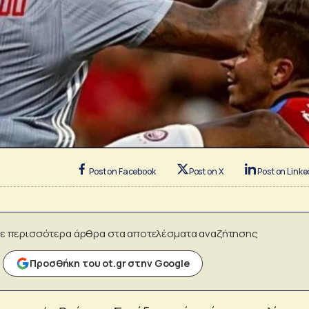
Post on Facebook
Post on X
Post on Linke
ε περισσότερα άρθρα στα αποτελέσματα αναζήτησης
Προσθήκη του ot.gr στην Google