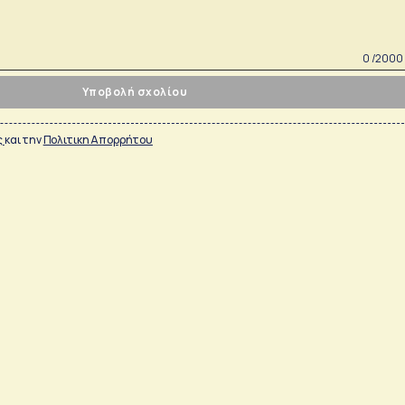
0 /2000
Υποβολή σχολίου
ς
και την
Πολιτικη Απορρήτου