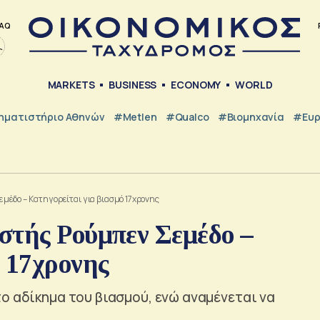
AQ
MARKETS
BUSINESS
ECONOMY
WORLD
ηματιστήριο Αθηνών
#metlen
#Qualco
#Βιομηχανία
#Ευ
έδο – Κατηγορείται για βιασμό 17χρονης
στής Ρούμπεν Σεμέδο –
 17χρονης
ο αδίκημα του βιασμού, ενώ αναμένεται να