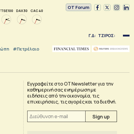
OT Forum
FTSE 100
DAX 30
CAC 40
Γ.Δ:
ΤΖΙΡΟΣ:
ρώπη
#Πετρέλαιο
Εγγραφείτε στο OT Newsletter για την
καθημερινή σας ενημέρωση με
ειδήσεις από την οικονομία, τις
επιχειρήσεις, τις αγορές και τα διεθνή.