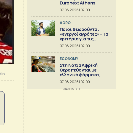
Euronext Athens
07.08.2026 | 07:00
AGRO
Ποιοι θεωρούνται
«ενεργοί αγρότες» - Τα
κριτήρια για τις
ενισχύσεις
07.08.2026 | 07:00
ECONOMY
Στη Νότια Αφρική
θεραπεύονται με
dIn
ελληνικά φάρμακα,
στέλνουν αργίλιο
07.08.2026 | 07:00