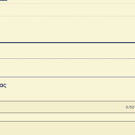
σας
0 /50