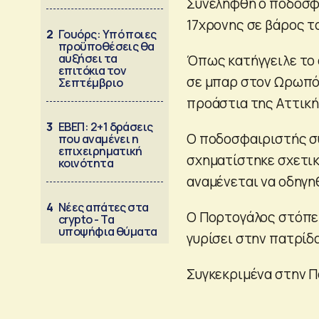
Συνελήφθη ο ποδοσφ
17χρονης σε βάρος το
2
Γουόρς: Υπό ποιες
προϋποθέσεις θα
αυξήσει τα
Όπως κατήγγειλε το 
επιτόκια τον
σε μπαρ στον Ωρωπό κ
Σεπτέμβριο
προάστια της Αττικής
3
ΕΒΕΠ: 2+1 δράσεις
Ο ποδοσφαιριστής σ
που αναμένει η
επιχειρηματική
σχηματίστηκε σχετική
κοινότητα
αναμένεται να οδηγη
4
Νέες απάτες στα
Ο Πορτογάλος στόπερ
crypto - Τα
υποψήφια θύματα
γυρίσει στην πατρίδα
Συγκεκριμένα στην Π