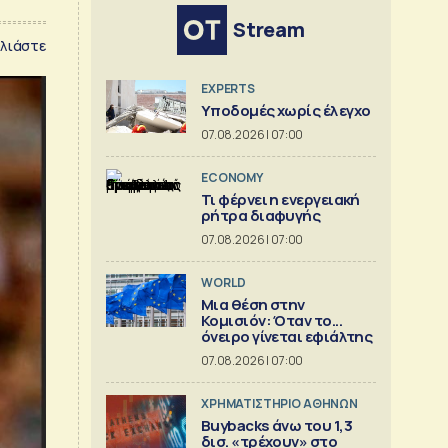
Stream
λιάστε
EXPERTS
Υποδομές χωρίς έλεγχο
07.08.2026 | 07:00
ECONOMY
Τι φέρνει η ενεργειακή
ρήτρα διαφυγής
07.08.2026 | 07:00
WORLD
Μια θέση στην
Κομισιόν: Όταν το...
όνειρο γίνεται εφιάλτης
07.08.2026 | 07:00
XΡΗΜΑΤΙΣΤΗΡΙΟ ΑΘΗΝΩΝ
Buybacks άνω του 1,3
δισ. «τρέχουν» στο