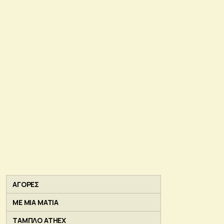
ΑΓΟΡΕΣ
ΜΕ ΜΙΑ ΜΑΤΙΑ
ΤΑΜΠΛΟ ATHEX