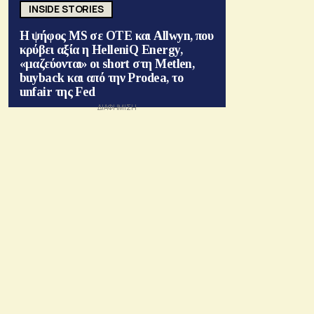
INSIDE STORIES
Η ψήφος MS σε ΟΤΕ και Allwyn, που
κρύβει αξία η HelleniQ Energy,
«μαζεύονται» οι short στη Metlen,
buyback και από την Prodea, το
unfair της Fed