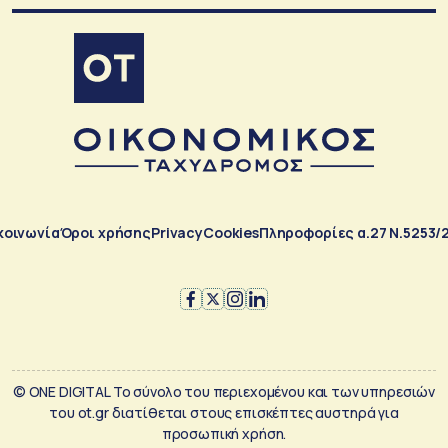
κοινωνία
Όροι χρήσης
Privacy
Cookies
Πληροφορίες α.27 Ν.5253/
© ONE DIGITAL Το σύνολο του περιεχομένου και των υπηρεσιών
του ot.gr διατίθεται στους επισκέπτες αυστηρά για
προσωπική χρήση.