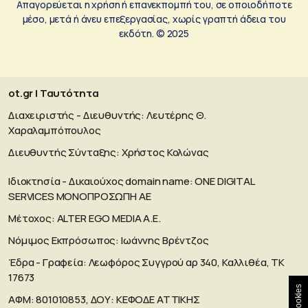
Απαγορεύεται η χρήση ή επανεκπομπή του, σε οποιοδήποτε
μέσο, μετά ή άνευ επεξεργασίας, χωρίς γραπτή άδεια του
εκδότη. © 2025
ot.gr | Ταυτότητα
Διαχειριστής - Διευθυντής: Λευτέρης Θ.
Χαραλαμπόπουλος
Διευθυντής Σύνταξης: Χρήστος Κολώνας
Ιδιοκτησία - Δικαιούχος domain name: ΟΝΕ DIGITAL
SERVICES MONOΠΡΟΣΩΠΗ ΑΕ
Μέτοχος: ALTER EGO MEDIA A.E.
Νόμιμος Εκπρόσωπος: Ιωάννης Βρέντζος
Έδρα - Γραφεία: Λεωφόρος Συγγρού αρ 340, Καλλιθέα, ΤΚ
17673
Cookies
ΑΦΜ: 801010853, ΔΟΥ: ΚΕΦΟΔΕ ΑΤΤΙΚΗΣ