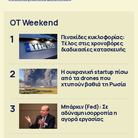
OT Weekend
1
Πινακίδες κυκλοφορίας:
Τέλος στις χρονοβόρες
διαδικασίες κατασκευής
2
Η ουκρανική startup πίσω
από τα drones που
χτυπούν βαθιά τη Ρωσία
3
Μπάρκιν (Fed): Σε
αδύναμη ισορροπία η
αγορά εργασίας