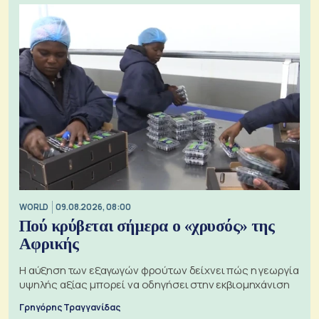
WORLD
09.08.2026, 08:00
Πού κρύβεται σήμερα ο «χρυσός» της
Αφρικής
Η αύξηση των εξαγωγών φρούτων δείχνει πώς η γεωργία
υψηλής αξίας μπορεί να οδηγήσει στην εκβιομηχάνιση
Γρηγόρης Τραγγανίδας