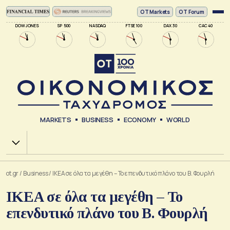
ΟΤ Markets
OT Forum
DOW JONES
SP 500
NASDAQ
FTSE 100
DAX 30
CAC 40
MARKETS
BUSINESS
ECONOMY
WORLD
Χ.Α.
ot.gr
/
Business
/
IKEA σε όλα τα μεγέθη – Το επενδυτικό πλάνο του Β. Φουρλή
IKEA σε όλα τα μεγέθη – Το
επενδυτικό πλάνο του Β. Φουρλή