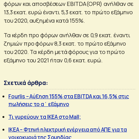
φόρων και αποσβέσεων EBITDA(OPR) ανήλθαν σε
13,3 εκατ. ευρώ έναντι 5,3 εκατ. το πρώτο εξάμηνο
του 2020, αυξημένα κατά 155%.
Τα κέρδη προ φόρων ανήλθαν σε 0,9 εκατ. έναντι
ζημιών προ φόρων 8,3 εκατ. το πρώτο εξάμηνο
του 2020. Τα κέρδη μετά φόρους για το πρώτο
εξάμηνο του 2021 ήταν 0,6 εκατ. ευρώ.
Σχετικά άρθρα:
Fourlis – Αύξηση 155% στα EBITDA και 16,5% στις
πωλήσεις το α΄ εξάμηνο
Τι γυρεύουν τα IKEA στο Mall;
ΙΚΕΑ – Φτηνή ηλεκτρική ενέργεια από ΑΠΕ για τα
νοικοκυριά της Σουηδίας