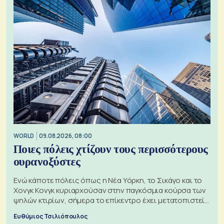
WORLD
09.08.2026, 08:00
Ποιες πόλεις χτίζουν τους περισσότερους
ουρανοξύστες
Ενώ κάποτε πόλεις όπως η Νέα Υόρκη, το Σικάγο και το
Χονγκ Κονγκ κυριαρχούσαν στην παγκόσμια κούρσα των
ψηλών κτιρίων, σήμερα το επίκεντρο έχει μετατοπιστεί
προς την Ασία
Ευθύμιος Τσιλιόπουλος