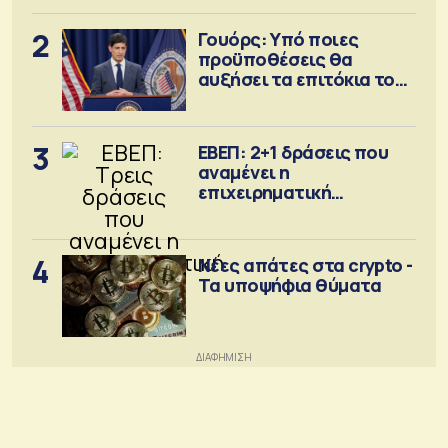
2
Γουόρς: Υπό ποιες
προϋποθέσεις θα
αυξήσει τα επιτόκια τον
Σεπτέμβριο
3
ΕΒΕΠ: 2+1 δράσεις που
αναμένει η
επιχειρηματική
κοινότητα
4
Νέες απάτες στα crypto -
Τα υποψήφια θύματα