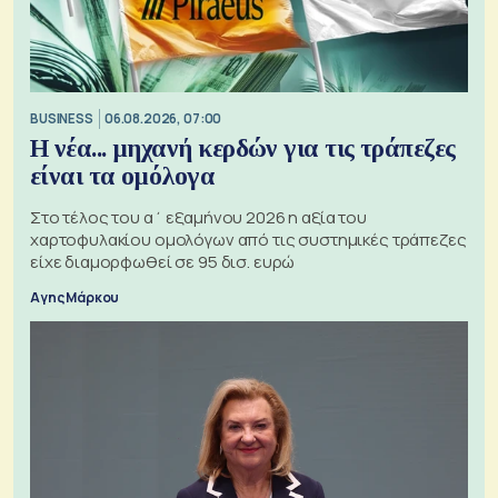
BUSINESS
06.08.2026, 07:00
Η νέα... μηχανή κερδών για τις τράπεζες
είναι τα ομόλογα
Στο τέλος του α΄ εξαμήνου 2026 η αξία του
χαρτοφυλακίου ομολόγων από τις συστημικές τράπεζες
είχε διαμορφωθεί σε 95 δισ. ευρώ
Αγης Μάρκου