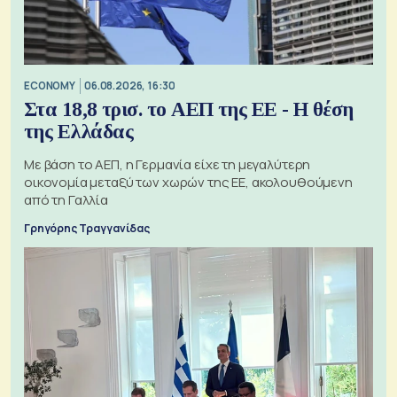
ECONOMY
06.08.2026, 16:30
Στα 18,8 τρισ. το ΑΕΠ της ΕΕ - Η θέση
της Ελλάδας
Με βάση το ΑΕΠ, η Γερμανία είχε τη μεγαλύτερη
οικονομία μεταξύ των χωρών της ΕΕ, ακολουθούμενη
από τη Γαλλία
Γρηγόρης Τραγγανίδας