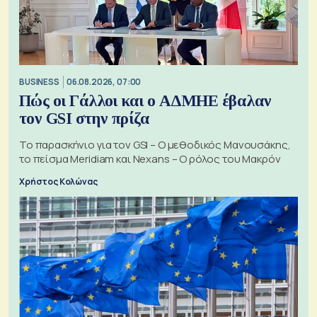
BUSINESS
06.08.2026, 07:00
Πώς οι Γάλλοι και ο ΑΔΜΗΕ έβαλαν
τον GSI στην πρίζα
Το παρασκήνιο για τον GSI – Ο μεθοδικός Μανουσάκης,
το πείσμα Meridiam και Nexans – Ο ρόλος του Μακρόν
Χρήστος Κολώνας