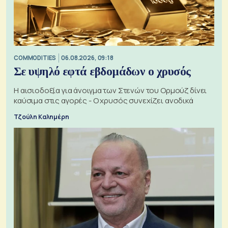
COMMODITIES
06.08.2026, 09:18
Σε υψηλό εφτά εβδομάδων ο χρυσός
Η αισιοδοξία για άνοιγμα των Στενών του Ορμούζ δίνει
καύσιμα στις αγορές - Ο χρυσός συνεχίζει ανοδικά
Τζούλη Καλημέρη