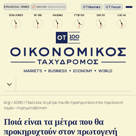
ΟΤ Markets
OT Forum
DOW JONES
SP 500
NASDAQ
FTSE 100
DAX 30
CAC 40
MARKETS
BUSINESS
ECONOMY
WORLD
Χ.Α.
ot.gr
/
AGRO
/
Ποιά είναι τα μέτρα που θα προκηρυχτούν στον πρωτογενή
τομέα – Η χρηματοδότηση
Ποιά είναι τα μέτρα που θα
προκηρυχτούν στον πρωτογενή