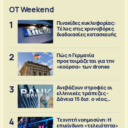
OT Weekend
1
Πινακίδες κυκλοφορίας:
Τέλος στις χρονοβόρες
διαδικασίες κατασκευής
2
Πώς η Γερμανία
προετοιμάζεται για την
«κούρσα» των drones
3
Ανεβάζουν στροφές οι
ελληνικές τράπεζες -
Δάνεια 15 δισ. ο νέος
στόχος
4
Τεχνητή νοημοσύνη: Η
επικίνδυνη «τελειότητα»