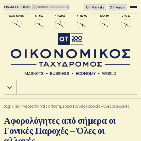
ΟΤ Markets
OT Forum
DOW JONES
SP 500
NASDAQ
FTSE 100
DAX 30
CAC 40
MARKETS
BUSINESS
ECONOMY
WORLD
Χ.Α.
ot.gr
/
Tax
/
Αφορολόγητες από σήμερα οι Γονικές Παροχές – Όλες οι αλλαγές
Αφορολόγητες από σήμερα οι
Γονικές Παροχές – Όλες οι
αλλαγές