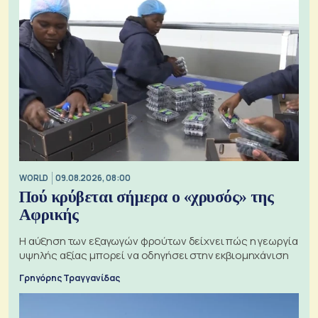
WORLD
09.08.2026, 08:00
Πού κρύβεται σήμερα ο «χρυσός» της
Αφρικής
Η αύξηση των εξαγωγών φρούτων δείχνει πώς η γεωργία
υψηλής αξίας μπορεί να οδηγήσει στην εκβιομηχάνιση
Γρηγόρης Τραγγανίδας