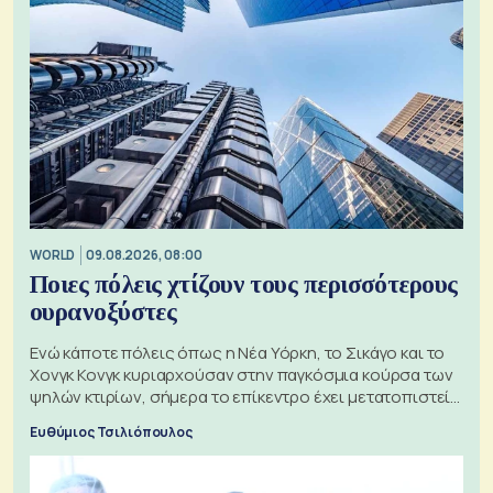
WORLD
09.08.2026, 08:00
Ποιες πόλεις χτίζουν τους περισσότερους
ουρανοξύστες
Ενώ κάποτε πόλεις όπως η Νέα Υόρκη, το Σικάγο και το
Χονγκ Κονγκ κυριαρχούσαν στην παγκόσμια κούρσα των
ψηλών κτιρίων, σήμερα το επίκεντρο έχει μετατοπιστεί
προς την Ασία
Ευθύμιος Τσιλιόπουλος