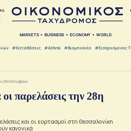
AQ
MARKETS
BUSINESS
ECONOMY
WORLD
ηνών
#Καταθέσεις
#Airbnb
#Βιομηχανία
#εισερχόμενος Τ
την 28η Οκτωβρίου
οι παρελάσεις την 28η
ελάσεις και οι εορτασμοί στη Θεσσαλονίκη
ούν κανονικά