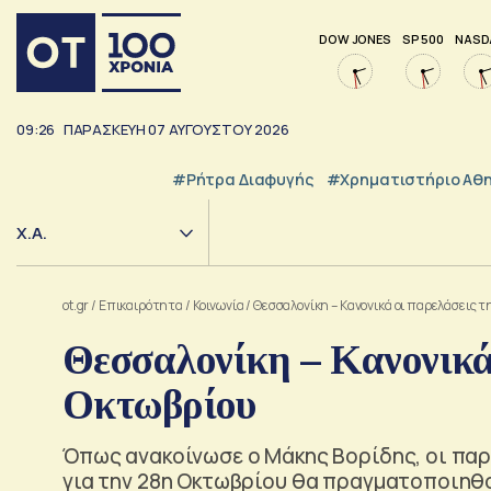
DOW JONES
SP 500
NASD
09:26
ΠΑΡΑΣΚΕΥΗ
07
ΑΥΓΟΥΣΤΟΥ
2026
#ρήτρα Διαφυγής
#Χρηματιστήριο Αθ
Χ.Α.
ot.gr
/
Επικαιρότητα
/
Κοινωνία
/
Θεσσαλονίκη – Κανονικά οι παρελάσεις 
Θεσσαλονίκη – Κανονικά 
Οκτωβρίου
Όπως ανακοίνωσε ο Μάκης Βορίδης, οι παρ
για την 28η Οκτωβρίου θα πραγματοποιηθ