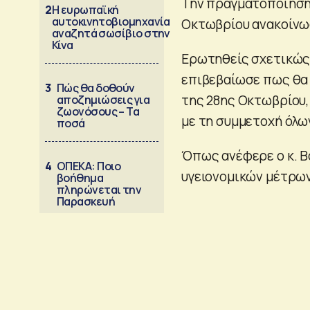
Την πραγματοποίηση
2
Η ευρωπαϊκή
αυτοκινητοβιομηχανία
Οκτωβρίου ανακοίνω
αναζητά σωσίβιο στην
Κίνα
Ερωτηθείς σχετικώς,
επιβεβαίωσε πως θα γ
3
Πώς θα δοθούν
της 28ης Οκτωβρίου
αποζημιώσεις για
ζωονόσους – Τα
με τη συμμετοχή όλω
ποσά
Όπως ανέφερε ο κ. Β
4
ΟΠΕΚΑ: Ποιο
υγειονομικών μέτρων
βοήθημα
πληρώνεται την
Παρασκευή