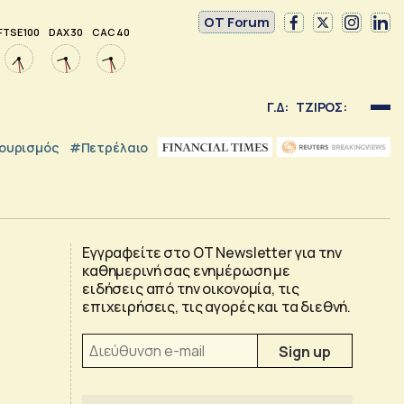
OT Forum
FTSE 100
DAX 30
CAC 40
Γ.Δ:
ΤΖΙΡΟΣ:
ουρισμός
#Πετρέλαιο
Εγγραφείτε στο OT Newsletter για την
καθημερινή σας ενημέρωση με
ειδήσεις από την οικονομία, τις
επιχειρήσεις, τις αγορές και τα διεθνή.