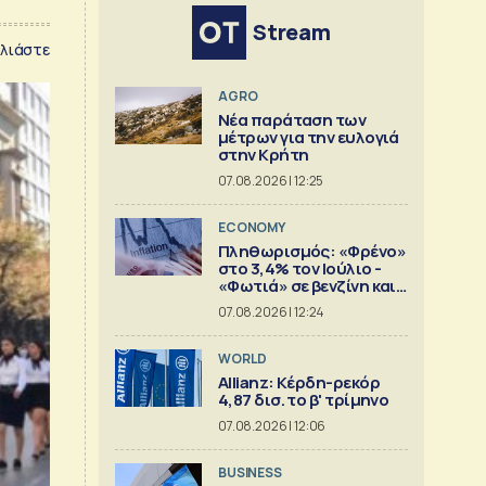
Stream
λιάστε
AGRO
Νέα παράταση των
μέτρων για την ευλογιά
στην Κρήτη
07.08.2026 | 12:25
ECONOMY
Πληθωρισμός: «Φρένο»
στο 3,4% τον Ιούλιο -
«Φωτιά» σε βενζίνη και
diesel
07.08.2026 | 12:24
WORLD
Allianz: Κέρδη-ρεκόρ
4,87 δισ. το β' τρίμηνο
07.08.2026 | 12:06
BUSINESS