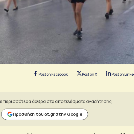
Post on Facebook
Post on X
Post on Linke
ε περισσότερα άρθρα στα αποτελέσματα αναζήτησης
Προσθήκη του ot.gr στην Google