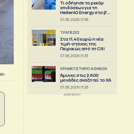
Τι οδήγησε το ρεκόρ
επιδόσεων για τη
HelleniQ Energy στο β'
τρίμηνο
07.08.2026 | 11:58
ΤΡΑΠΕΖΕΣ
Στα 11,40 ευρώ η νέα
τιμή-στόχος της
Πειραιώς από τη Citi
07.08.2026 | 11:33
XΡΗΜΑΤΙΣΤΗΡΙΟ ΑΘΗΝΩΝ
dIn
Άμυνες στις 2.600
μονάδες αναζητεί το ΧΑ
07.08.2026 | 11:26