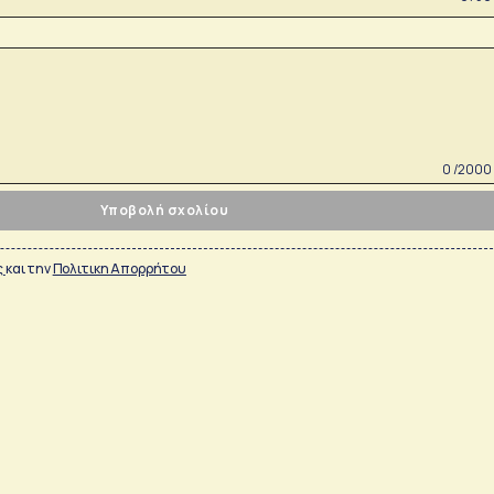
0 /2000
Υποβολή σχολίου
ς
και την
Πολιτικη Απορρήτου