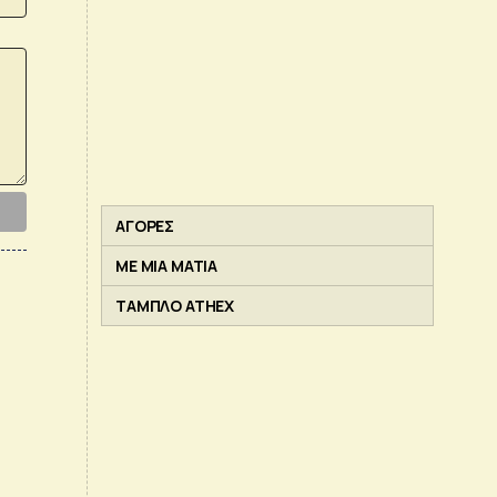
ΑΓΟΡΕΣ
ΜΕ ΜΙΑ ΜΑΤΙΑ
ΤΑΜΠΛΟ ATHEX