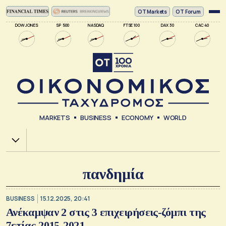
ΟΤ Markets
OT Forum
DOW JONES
SP 500
NASDAQ
FTSE 100
DAX 30
CAC 40
MARKETS
BUSINESS
ECONOMY
WORLD
Χ.Α.
πανδημία
BUSINESS
15.12.2025, 20:41
Ανέκαμψαν 2 στις 3 επιχειρήσεις-ζόμπι της
7ετίας 2015-2021