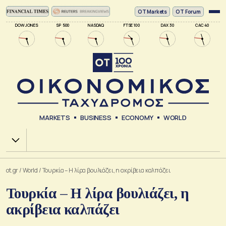
ΟΤ Markets
OT Forum
DOW JONES
SP 500
NASDAQ
FTSE 100
DAX 30
CAC 40
MARKETS
BUSINESS
ECONOMY
WORLD
Χ.Α.
ot.gr
/
World
/
Τουρκία – Η λίρα βουλιάζει, η ακρίβεια καλπάζει
Τουρκία – Η λίρα βουλιάζει, η
ακρίβεια καλπάζει