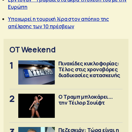
Ευρώπη
Υποχωρεί η τουρική λίρα στον απόηχο της
απέλασης των 10 πρέσβεων
OT Weekend
1
Πινακίδες κυκλοφορίας:
Τέλος στις χρονοβόρες
διαδικασίες κατασκευής
2
Ο Τραμπ μπλοκάρει...
την Τέιλορ Σουίφτ
3
Πεζεσκιάν: Τώρα είναι η