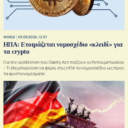
WORLD
09.08.2026, 12:51
ΗΠΑ: Ετοιμάζεται νομοσχέδιο «κλειδί» για
τα crypto
Για την υιοθέτηση του Clarity Act πιέζουν οι Ρεπουμπλικάνοι
- Τι θα μπορούσε να φέρει στις ΗΠΑ το νομοσχέδιο ως προς
τα κρυπτονομίσματα