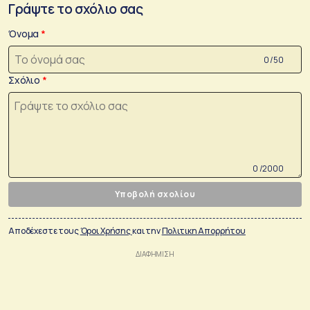
Γράψτε το σχόλιο σας
Όνομα
0 /50
Σχόλιο
0 /2000
Υποβολή σχολίου
Αποδέχεστε τους
Όροι Χρήσης
και την
Πολιτικη Απορρήτου