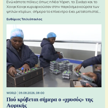
Ενώ κάποτε πόλεις όπως η Νέα Υόρκη, το Σικάγο και το
Χονγκ Κονγκ κυριαρχούσαν στην παγκόσμια κούρσα των
ψηλών κτιρίων, σήμερα το επίκεντρο έχει μετατοπιστεί
προς την Ασία
Ευθύμιος Τσιλιόπουλος
WORLD
09.08.2026, 08:00
Πού κρύβεται σήμερα ο «χρυσός» της
Αφρικής