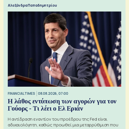
Αλεξάνδρα Παπαδημητρίου
FINANCIAL TIMES
08.08.2026, 07:00
Η λάθος εντύπωση των αγορών για τον
Γούορς - Τι λέει ο Ελ Εριάν
Η αντίδραση εναντίον του προέδρου της Fed είναι
αδικαιολόγητη, καθώς προωθεί μια μεταρρύθμιση που