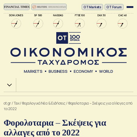
ΟΤ Markets
OT Forum
DOW JONES
SP 500
NASDAQ
FTSE 100
DAX 30
CAC 40
MARKETS
BUSINESS
ECONOMY
WORLD
Χ.Α.
ot.gr
/
Tax
/
Φορολογικά Νέα & Eιδήσεις
/
Φορολοταρια – Σκέψεις για αλλαγες από
το 2022
Φορολοταρια – Σκέψεις για
αλλαγες από το 2022