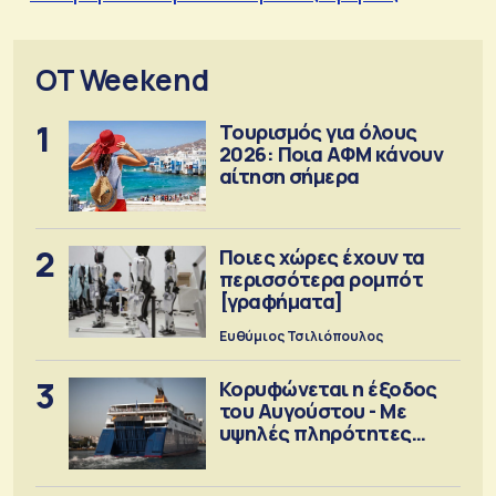
OT Weekend
1
Τουρισμός για όλους
2026: Ποια ΑΦΜ κάνουν
αίτηση σήμερα
2
Ποιες χώρες έχουν τα
περισσότερα ρομπότ
[γραφήματα]
Ευθύμιος Τσιλιόπουλος
3
Κορυφώνεται η έξοδος
του Αυγούστου - Με
υψηλές πληρότητες
αναχωρούν τα πλοία