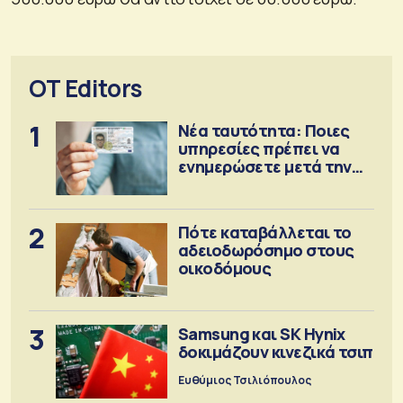
OT Editors
1
Νέα ταυτότητα: Ποιες
υπηρεσίες πρέπει να
ενημερώσετε μετά την
έκδοση
2
Πότε καταβάλλεται το
αδειοδωρόσημο στους
οικοδόμους
3
Samsung και SK Hynix
δοκιμάζουν κινεζικά τσιπ
Ευθύμιος Τσιλιόπουλος