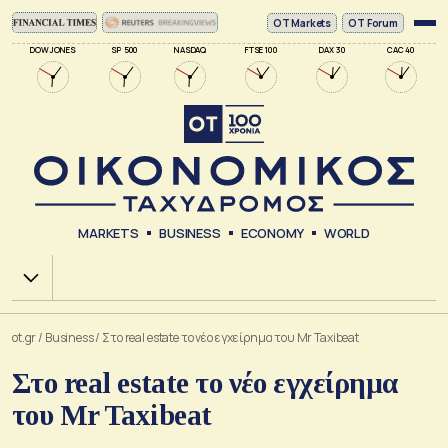
ΟΤ Markets
OT Forum
DOW JONES
SP 500
NASDAQ
FTSE 100
DAX 30
CAC 40
MARKETS
BUSINESS
ECONOMY
WORLD
Χ.Α.
ot.gr
/
Business
/
Στο real estate το νέο εγχείρημα του Μr Taxibeat
Στο real estate το νέο εγχείρημα
του Μr Taxibeat