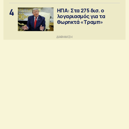
4
ΗΠΑ: Στα 275 δισ. ο
λογαριασμός για τα
θωρηκτά «Τραμπ»