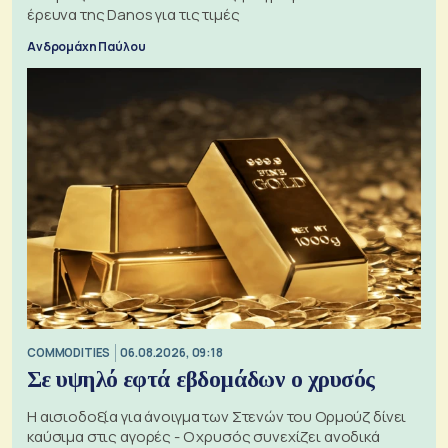
έρευνα της Danos για τις τιμές
Ανδρομάχη Παύλου
COMMODITIES
06.08.2026, 09:18
Σε υψηλό εφτά εβδομάδων ο χρυσός
Η αισιοδοξία για άνοιγμα των Στενών του Ορμούζ δίνει
καύσιμα στις αγορές - Ο χρυσός συνεχίζει ανοδικά