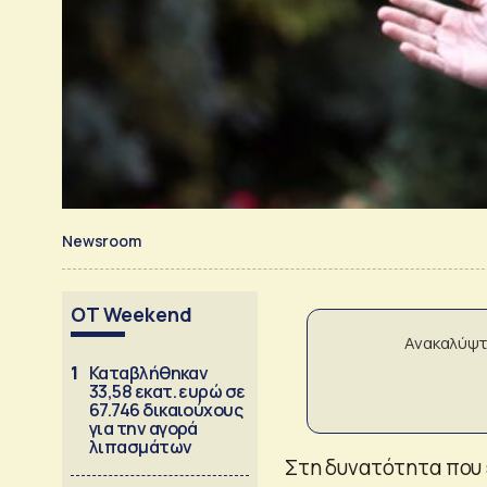
Newsroom
OT Weekend
Ανακαλύψτ
1
Καταβλήθηκαν
33,58 εκατ. ευρώ σε
67.746 δικαιούχους
για την αγορά
λιπασμάτων
Στη δυνατότητα που έ