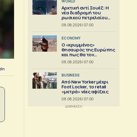
WORLD
Αρκτική αντί Σουέζ: Η
νέα διαδρομή του
ρωσικού πετρελαίου
[Γράφημα]
08.08.2026 | 07:00
ECONOMY
Ο «κρυμμένος»
θησαυρός της Ευρώπης
και πως θα τον
αξιοποιήσει [γράφημα]
08.08.2026 | 07:00
dIn
BUSINESS
Από New Yorker μέχρι
Foot Locker, το retail
«μετρά» νέες αφίξεις
08.08.2026 | 07:00