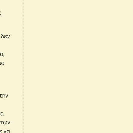
ς
 δεν
α,
μο
την
ε,
 των
ε να