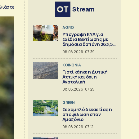
λιάστε
Stream
AGRO
Υπογραφή ΚΥΑ για
Σχέδια Βελτίωσης με
δημόσια δαπάνη 263,5
εκατ.
08.08.2026 | 07:39
ΚΟΙΝΩΝΙΑ
Γιατί κάηκε η Δυτική
Αττική και όχι η
Ανατολική
08.08.2026 | 07:25
GREEN
Σε χαμηλό δεκαετίας η
αποψίλωση στον
Αμαζόνιο
08.08.2026 | 07:12