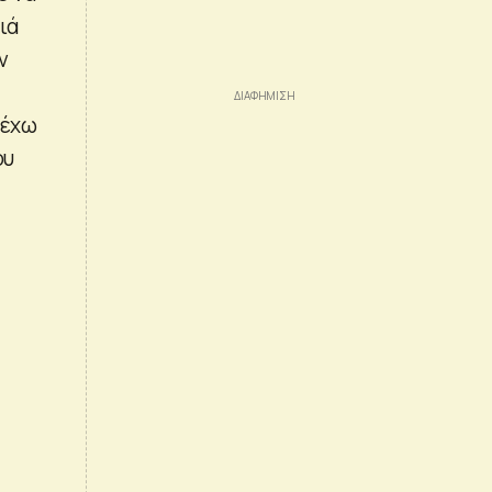
ιά
ν
 έχω
ου