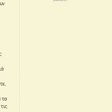
ουν
ς
ιά
τε,
 τα
 τις