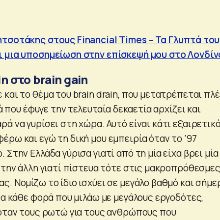
τσοτάκης στους Financial Times – Τα Γλυπτά του
ι μια υποσημείωση στην επίσκεψή μου στο Λονδίν
in στο brain gain
και το θέμα του brain drain, που μετατρέπεται πλ
ιά που έφυγε την τελευταία δεκαετία αρχίζει και
ά να γυρίσει στη χώρα. Αυτό είναι κάτι εξαιρετικ
έρω και εγώ τη δική μου εμπειρία όταν το ‘97
 Στην Ελλάδα γύρισα γιατί από τη μία είχα βρει μία
ό την άλλη γιατί πίστευα τότε στις μακροπρόθεσμε
. Νομίζω το ίδιο ισχύει σε μεγάλο βαθμό και σήμε
ρα κάθε φορά που μιλάω με μεγάλους εργοδότες,
 όταν τους ρωτώ για τους ανθρώπους που