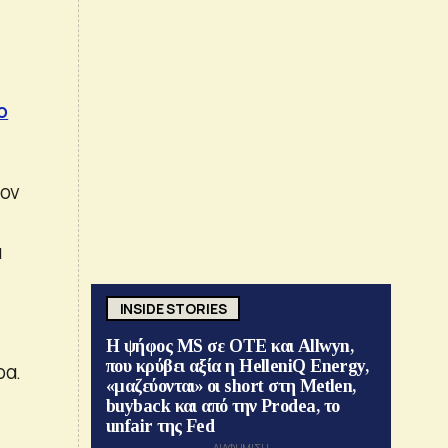
ο
έον
ά
INSIDE STORIES
ς
Η ψήφος MS σε ΟΤΕ και Allwyn,
που κρύβει αξία η HelleniQ Energy,
ρα.
«μαζεύονται» οι short στη Metlen,
buyback και από την Prodea, το
unfair της Fed