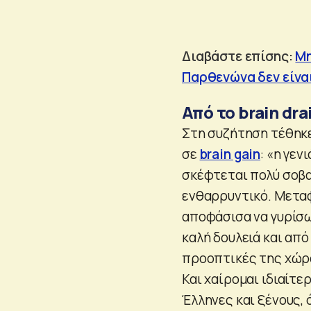
Διαβάστε επίσης:
Μη
Παρθενώνα δεν είνα
Από το brain dra
Στη συζήτηση τέθηκε 
σε
brain gain
: «η γεν
σκέφτεται πολύ σοβαρ
ενθαρρυντικό. Μεταφ
αποφάσισα να γυρίσω.
καλή δουλειά και απ
προοπτικές της χώρας
Και χαίρομαι ιδιαίτε
Έλληνες και ξένους,