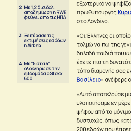
εξωτερικό να ψηφίζο
2
Με 1,2 δισ.δολ.
πρωθυπουργός
Κυρι
αποζημίωση η RWE
φεύγει απο τις ΗΠΑ
στο Λονδίνο.
«Οι Έλληνες οι οποίο
3
Ξεπέρασε τις
εκτιμήσεις εσόδων
τολμώ να πω της γενι
η Airbnb
δηλαδή παιδιά που κυ
έχετε πια τη δυνατότ
4
Με "5 στα 5"
ολοκλήρωσε την
τόπο διαμονής σας ε
εβδομάδα ο Stoxx
600
Βασίλειο
» ανέφερε 
«Αυτό αποτελούσε μί
υλοποιήσαμε εν μέρει
ψήφου από το μόνιμο 
δυστυχώς, όπως κατ
200 εδρών που έπρε