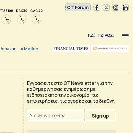
OT Forum
FTSE 100
DAX 30
CAC 40
Γ.Δ:
ΤΖΙΡΟΣ:
Amazon
#Metlen
Εγγραφείτε στο OT Newsletter για την
καθημερινή σας ενημέρωση με
ειδήσεις από την οικονομία, τις
επιχειρήσεις, τις αγορές και τα διεθνή.