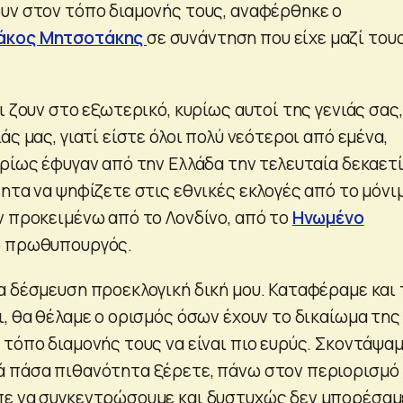
υν στον τόπο διαμονής τους, αναφέρθηκε ο
άκος Μητσοτάκης
σε συνάντηση που είχε μαζί του
ι ζουν στο εξωτερικό, κυρίως αυτοί της γενιάς σας,
άς μας, γιατί είστε όλοι πολύ νεότεροι από εμένα,
ρίως έφυγαν από την Ελλάδα την τελευταία δεκαετί
ητα να ψηφίζετε στις εθνικές εκλογές από το μόνι
ν προκειμένω από το Λονδίνο, από το
Ηνωμένο
ο πρωθυπουργός.
α δέσμευση προεκλογική δική μου. Καταφέραμε και 
, θα θέλαμε ο ορισμός όσων έχουν το δικαίωμα της
τόπο διαμονής τους να είναι πιο ευρύς. Σκοντάψαμ
ά πάσα πιθανότητα ξέρετε, πάνω στον περιορισμό
πε να συγκεντρώσουμε και δυστυχώς δεν μπορέσαμ