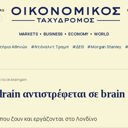
AQ
MARKETS
BUSINESS
ECONOMY
WORLD
τήριο Αθηνών
#Ντόναλντ Τραμπ
#ΔΕΘ
#Morgan Stanley
#
ται σε brain gain
rain αντιστρέφεται σε brain
ου ζουν και εργάζονται στο Λονδίνο