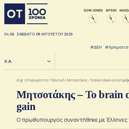
DOW JONES
SP 500
NASD
04:56
ΣΑΒΒΑΤΟ
08
ΑΥΓΟΥΣΤΟΥ
2026
#ΔΕΗ
#Χρηματισ
Χ.Α.
ot.gr
/
Επικαιρότητα
/
Πολιτική
/
Μητσοτάκης – Το brain drain αντιστρέφε
Μητσοτάκης – Το brain d
gain
Ο πρωθυπουργός συναντήθηκε με Έλληνες π