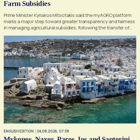
Farm Subsidies
Prime Minister Kyriakos Mitsotakis said the myAGRO platform
marks a major step toward greater transparency and fairness
in managing agricultural subsidies, following the transfer of
former OPEKEPE functions to the tax authority
ENGLISH EDITION
06.08.2026, 07:38
Mykonos, Naxos, Paros, Ios and Santorini