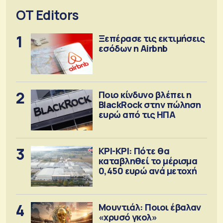
OT Editors
1
Ξεπέρασε τις εκτιμήσεις
εσόδων η Airbnb
2
Ποιο κίνδυνο βλέπει η
BlackRock στην πώληση
ευρώ από τις ΗΠΑ
3
ΚΡΙ-ΚΡΙ: Πότε θα
καταβληθεί το μέρισμα
0,450 ευρώ ανά μετοχή
4
Μουντιάλ: Ποιοι έβαλαν
«χρυσό γκολ»