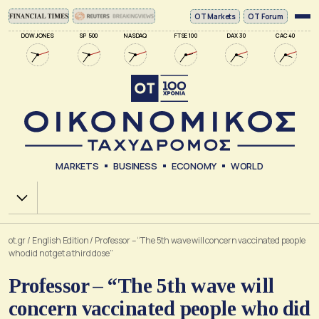
ΟΤ Markets
OT Forum
DOW JONES
SP 500
NASDAQ
FTSE 100
DAX 30
CAC 40
MARKETS
BUSINESS
ECONOMY
WORLD
Χ.Α.
ot.gr
/
English Edition
/
Professor – “The 5th wave will concern vaccinated people
who did not get a third dose”
Professor – “The 5th wave will
concern vaccinated people who did