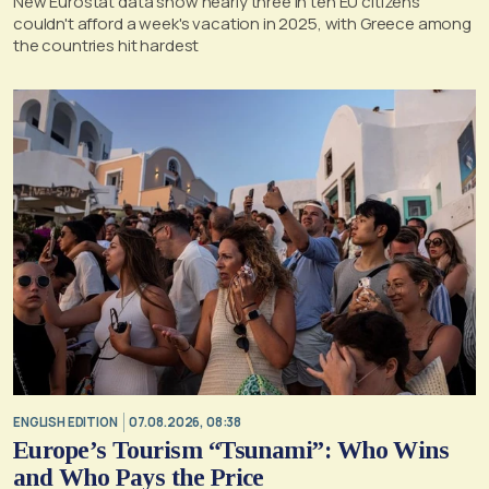
New Eurostat data show nearly three in ten EU citizens
couldn't afford a week's vacation in 2025, with Greece among
the countries hit hardest
ENGLISH EDITION
07.08.2026, 08:38
Europe’s Tourism “Tsunami”: Who Wins
and Who Pays the Price