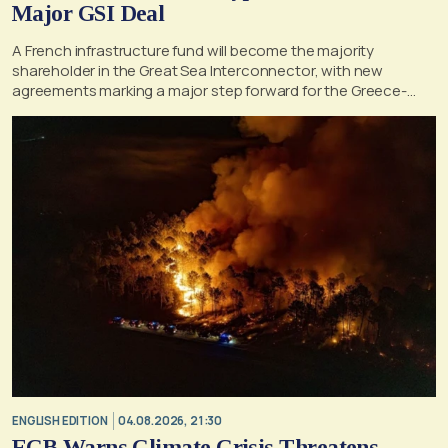
Major GSI Deal
A French infrastructure fund will become the majority
shareholder in the Great Sea Interconnector, with new
agreements marking a major step forward for the Greece-
Cyprus electricity link
ENGLISH EDITION
04.08.2026, 21:30
ECB Warns Climate Crisis Threatens