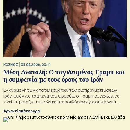
ΚΟΣΜΟΣ
05.08.2026, 20:11
Μέση Ανατολή: Ο παγιδευμένος Τραμπ και
η συμφωνία με τους όρους του Ιράν
Εν αναμονή των αποτελεσμάτων των διαπραγματεύσεων
Ιράν-Ομάν για τα Στενά του Ορμούζ, ο Τραμπ συνεχίζει να
κινείται μεταξύ απειλών και προσκλήσεων για συμφωνία.
Αλλά αυτό που θέλει είναι μακριά από αυτά που συζητούν
Αρχοντία Κάτσουρα
Μουσκάτ και Τεχεράνη.