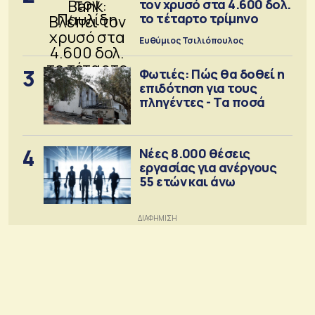
τον χρυσό στα 4.600 δολ.
το τέταρτο τρίμηνο
Ευθύμιος Τσιλιόπουλος
3
Φωτιές: Πώς θα δοθεί η
επιδότηση για τους
πληγέντες - Τα ποσά
4
Νέες 8.000 θέσεις
εργασίας για ανέργους
55 ετών και άνω