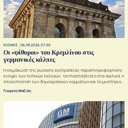
ΚΟΣΜΟΣ
06.08.2026, 07:50
Οι «ψίθυροι» του Κρεμλίνου στις
γερμανικές κάλπες
Η κλιμάκωση της ρωσικής εκστρατείας παραπληροφόρησης
ενόψει των τοπικών εκλογών, τα πλαστά βίντεο στα αγγλικά, η
στοχοποίηση των δημοκρατικών κομμάτων και το μυστήριο
της παράδοξης στρατηγικής.
Γιώργος Μαζιάς