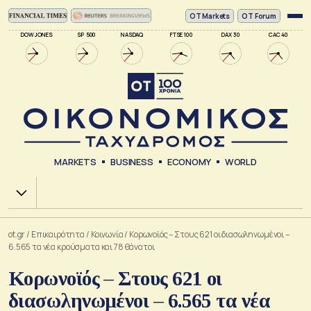
ΟΤ Markets
OT Forum
DOW JONES
SP 500
NASDAQ
FTSE 100
DAX 30
CAC 40
MARKETS
BUSINESS
ECONOMY
WORLD
Χ.Α.
ot.gr
/
Επικαιρότητα
/
Κοινωνία
/
Κορωνοϊός – Στους 621 οι διασωληνωμένοι –
6.565 τα νέα κρούσματα και 78 θάνατοι
Κορωνοϊός – Στους 621 οι
διασωληνωμένοι – 6.565 τα νέα