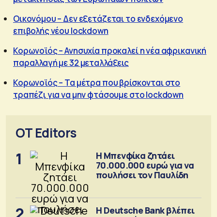
Οικονόμου – Δεν εξετάζεται το ενδεχόμενο
επιβολής νέου lockdown
Κορωνοϊός – Ανησυχία προκαλεί η νέα αφρικανική
παραλλαγή με 32 μεταλλάξεις
Κορωνοϊός – Τα μέτρα που βρίσκονται στο
τραπέζι για να μην φτάσουμε στο lockdown
OT Editors
1
Η Μπενφίκα ζητάει
70.000.000 ευρώ για να
πουλήσει τον Παυλίδη
2
Η Deutsche Bank βλέπει