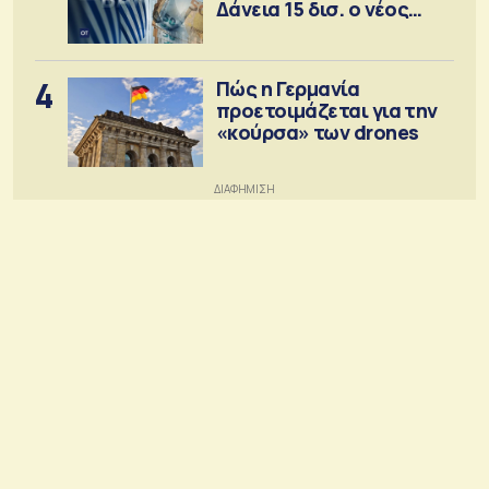
Δάνεια 15 δισ. ο νέος
στόχος
4
Πώς η Γερμανία
προετοιμάζεται για την
«κούρσα» των drones