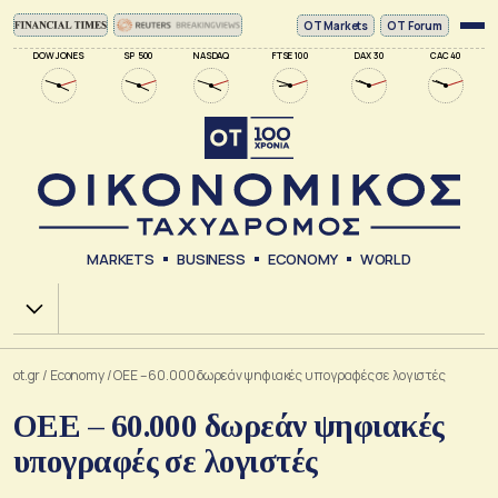
ΟΤ Markets
OT Forum
DOW JONES
SP 500
NASDAQ
FTSE 100
DAX 30
CAC 40
MARKETS
BUSINESS
ECONOMY
WORLD
Χ.Α.
ot.gr
/
Economy
/
ΟΕΕ – 60.000 δωρεάν ψηφιακές υπογραφές σε λογιστές
ΟΕΕ – 60.000 δωρεάν ψηφιακές
υπογραφές σε λογιστές