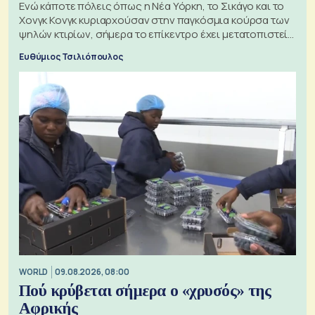
Ενώ κάποτε πόλεις όπως η Νέα Υόρκη, το Σικάγο και το
Χονγκ Κονγκ κυριαρχούσαν στην παγκόσμια κούρσα των
ψηλών κτιρίων, σήμερα το επίκεντρο έχει μετατοπιστεί
προς την Ασία
Ευθύμιος Τσιλιόπουλος
WORLD
09.08.2026, 08:00
Πού κρύβεται σήμερα ο «χρυσός» της
Αφρικής