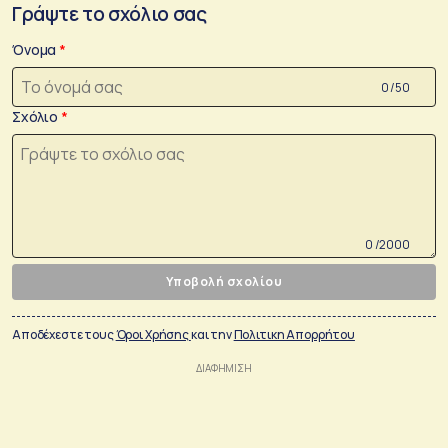
Γράψτε το σχόλιο σας
Όνομα
0 /50
Σχόλιο
0 /2000
Υποβολή σχολίου
Αποδέχεστε τους
Όροι Χρήσης
και την
Πολιτικη Απορρήτου