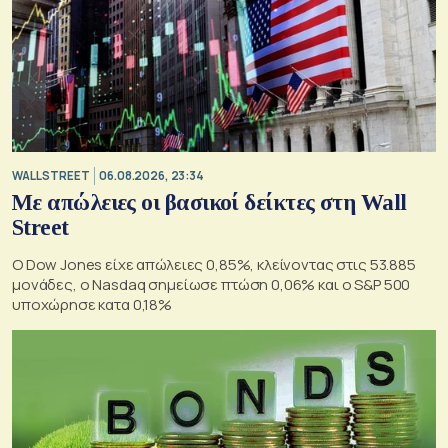
WALL STREET
06.08.2026, 23:34
Με απώλειες οι βασικοί δείκτες στη Wall
Street
Ο Dow Jones είχε απώλειες 0,85%, κλείνοντας στις 53.885
μονάδες, ο Nasdaq σημείωσε πτώση 0,06% και ο S&P 500
υποχώρησε κατα 0,18%