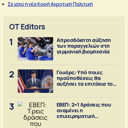
Σε ισχύ η νέα Κοινή Αγροτική Πολιτική
OT Editors
1
Απροσδόκητη αύξηση
των παραγγελιών στη
γερμανική βιομηχανία
2
Γουόρς: Υπό ποιες
προϋποθέσεις θα
αυξήσει τα επιτόκια τον
Σεπτέμβριο
3
ΕΒΕΠ: 2+1 δράσεις που
αναμένει η
επιχειρηματική
κοινότητα