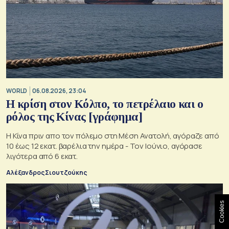
WORLD
06.08.2026, 23:04
Η κρίση στoν Κόλπο, το πετρέλαιο και ο
ρόλος της Κίνας [γράφημα]
Η Κίνα πριν απο τον πόλεμο στη Μέση Ανατολή, αγόραζε από
10 έως 12 εκατ. βαρέλια την ημέρα - Τον Ιούνιο, αγόρασε
λιγότερα από 6 εκατ.
Αλέξανδρος Σιουτζούκης
Cookies