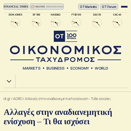
ΟΤ Markets
OT Forum
DOW JONES
SP 500
NASDAQ
FTSE 100
DAX 30
CAC 40
MARKETS
BUSINESS
ECONOMY
WORLD
Χ.Α.
ot.gr
/
AGRO
/
Αλλαγές στην αναδιανεμητική ενίσχυση – Τι θα ισχύσει
Αλλαγές στην αναδιανεμητική
ενίσχυση – Τι θα ισχύσει