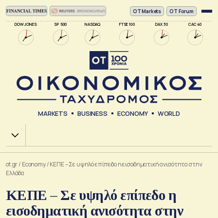
ΟΤ Markets
OT Forum
DOW JONES
SP 500
NASDAQ
FTSE 100
DAX 30
CAC 40
MARKETS
BUSINESS
ECONOMY
WORLD
Χ.Α.
ot.gr
/
Economy
/
ΚΕΠΕ – Σε υψηλό επίπεδο η εισοδηματική ανισότητα στην
Ελλάδα
ΚΕΠΕ – Σε υψηλό επίπεδο η
εισοδηματική ανισότητα στην