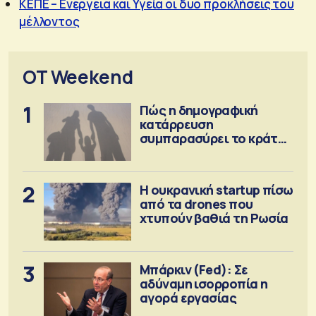
ΚΕΠΕ – Ενέργεια και Υγεία οι δύο προκλήσεις του
μέλλοντος
OT Weekend
1
Πώς η δημογραφική
κατάρρευση
συμπαρασύρει το κράτος
πρόνοιας
2
Η ουκρανική startup πίσω
από τα drones που
χτυπούν βαθιά τη Ρωσία
3
Μπάρκιν (Fed): Σε
αδύναμη ισορροπία η
αγορά εργασίας