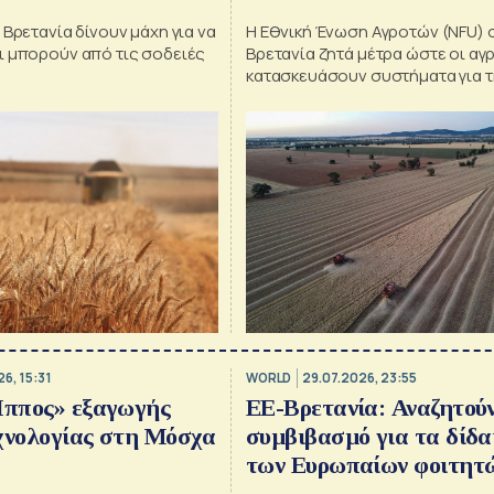
 Βρετανία δίνουν μάχη για να
Η Εθνική Ένωση Αγροτών (NFU) 
ι μπορούν από τις σοδειές
Βρετανία ζητά μέτρα ώστε οι αγ
κατασκευάσουν συστήματα για τ
αποθήκευση νερού
6, 15:31
WORLD
29.07.2026, 23:55
Ίππος» εξαγωγής
ΕΕ-Βρετανία: Αναζητού
χνολογίας στη Μόσχα
συμβιβασμό για τα δίδ
των Ευρωπαίων φοιτητ