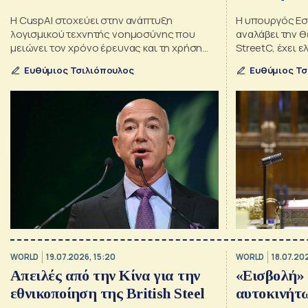
Η CuspAI στοχεύει στην ανάπτυξη
Η υπουργός Εσ
λογισμικού τεχνητής νοημοσύνης που
αναλάβει την θ
μειώνει τον χρόνο έρευνας και τη χρήση
StreetC, έχει 
σπάνιων μετάλλων στις αλυσίδες
προσόντα και 
Ευθύμιος Τσιλιόπουλος
Ευθύμιος Τσ
εφοδιασμού των κατασκευαστών τσιπ
προτιμούσαν τ
WORLD
19.07.2026, 15:20
WORLD
18.07.202
Απειλές από την Κίνα για την
«Εισβολή» 
εθνικοποίηση της British Steel
αυτοκινήτω