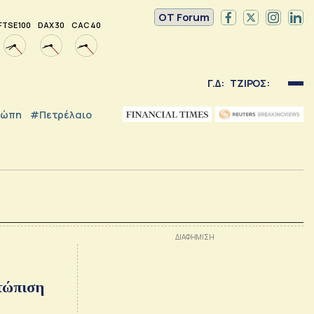
OT Forum
FTSE 100
DAX 30
CAC 40
Γ.Δ:
ΤΖΙΡΟΣ:
ρώπη
#Πετρέλαιο
ετώπιση