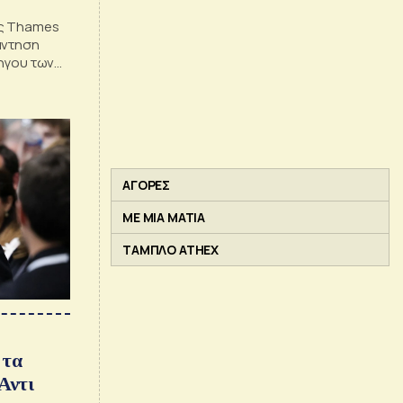
ης Thames
άντηση
χηγου των
ΑΓΟΡΕΣ
ΜΕ ΜΙΑ ΜΑΤΙΑ
ΤΑΜΠΛΟ ATHEX
 τα
Αντι