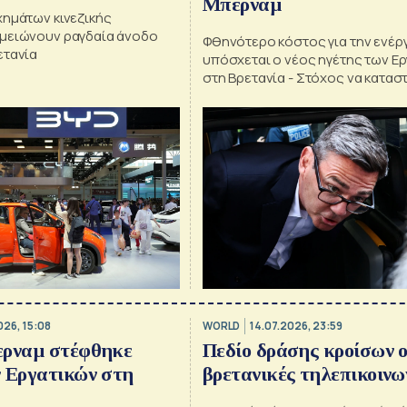
Μπέρναμ
χημάτων κινεζικής
μειώνουν ραγδαία άνοδο
Φθηνότερο κόστος για την ενέρ
ετανία
υπόσχεται ο νέος ηγέτης των Ε
στη Βρετανία - Στόχος να καταστ
φθηνότερη η λειτουργία μιας αν
θερμότητας από αυτή ενός λέβ
φυσικού αερίου
026, 15:08
WORLD
14.07.2026, 23:59
ερναμ στέφθηκε
Πεδίο δράσης κροίσων ο
 Εργατικών στη
βρετανικές τηλεπικοινω