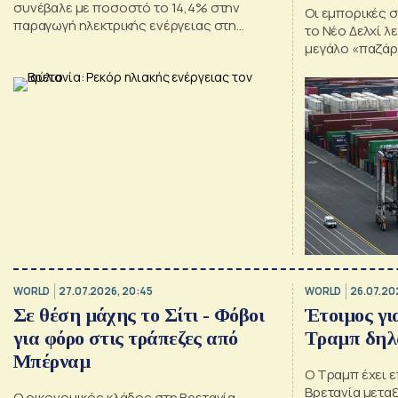
συνέβαλε με ποσοστό το 14,4% στην
Οι εμπορικές 
παραγωγή ηλεκτρικής ενέργειας στη
το Νέο Δελχί λ
Βρετανία
μεγάλο «παζάρι
WORLD
27.07.2026, 20:45
WORLD
26.07.20
Σε θέση μάχης το Σίτι - Φόβοι
Έτοιμος γι
για φόρο στις τράπεζες από
Τραμπ δηλ
Μπέρναμ
Ο Τραμπ έχει ε
Βρετανία μετα
Ο οικονομικός κλάδος στη Βρετανία