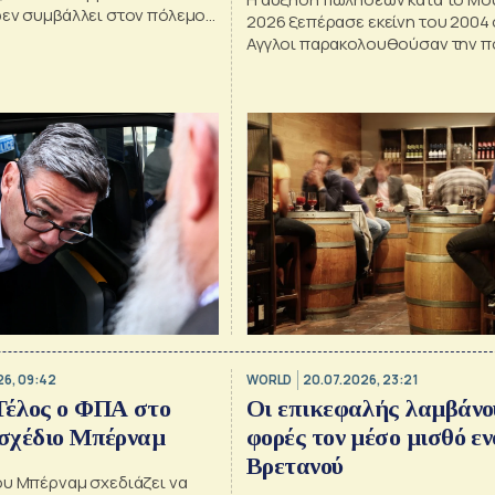
δεν συμβάλλει στον πόλεμο
2026 ξεπέρασε εκείνη του 2004 
υπό την ηγεσία των ΗΠΑ
Αγγλοι παρακολουθούσαν την π
Αγγλίας μέχρι τον τελικό του Eur
της χρονιάς
26, 09:42
WORLD
20.07.2026, 23:21
Τέλος ο ΦΠΑ στο
Οι επικεφαλής λαμβάνο
 σχέδιο Μπέρναμ
φορές τον μέσο μισθό εν
Βρετανού
ου Μπέρναμ σχεδιάζει να