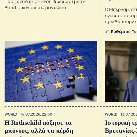
Προς αναζήτηση ενός βιώσιμου μετα-
Brexit οικονομικού μοντέλου
Ο Μπέρναμ ήτα
ηγεσία του κόμ
πρωθυπουργία 
παραίτηση του
Ευθύμιος Τσ
Κάρολο Γ
WORLD
14.07.2026, 22:30
WORLD
13.07.202
Η Rothschild αύξησε τα
Ιστορική 
μπόνους, αλλά τα κέρδη
Βρετανίας-