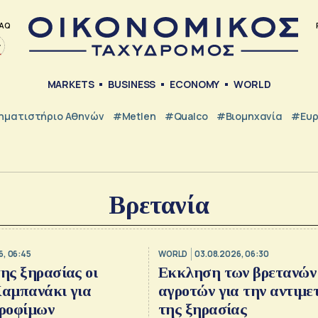
AQ
MARKETS
BUSINESS
ECONOMY
WORLD
ηματιστήριο Αθηνών
#metlen
#Qualco
#Βιομηχανία
#Ευ
Βρετανία
6, 06:45
WORLD
03.08.2026, 06:30
της ξηρασίας οι
Εκκληση των βρετανών
Καμπανάκι για
αγροτών για την αντιμ
τροφίμων
της ξηρασίας