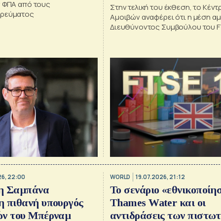
ν ΦΠΑ από τους
Στην τελική του έκθεση, το Κέν
 ρεύματος
Αμοιβών αναφέρει ότι η μέση α
Διευθύνοντος Συμβούλου του F
στη Βρετανία έχει αυξηθεί στο 
5,06 εκατομμυρίων λιρών
26, 22:00
WORLD
19.07.2026, 21:12
 η Σαμπάνα
Το σενάριο «εθνικοποίη
η πιθανή υπουργός
Thames Water και οι
ών του Μπέρναμ
αντιδράσεις των πιστω