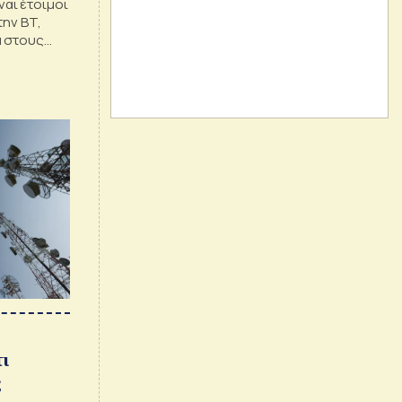
ίναι έτοιμοι
την BT,
α στους
νία
ι
ς