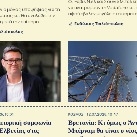
Οι Ξαβιέ Νιέλ και Σουνίλ Μιτάλ ε
να ανατρέψουν τη Vodafone και 
ν ο μόνος υποψήφιος για τη
αφού έβαλαν μεγάλα στοιχήματ
ματος και θα αναλάβει την
μεγάλους παρόχους στην Βρετα
μετά την επίσημη
Ευθύμιος Τσιλιόπουλος
 Στάρμερ προς το βασιλιά
ιλιόπουλος
6, 18:31
ΚΟΣΜΟΣ
12.07.2026, 10:47
εμπορική συμφωνία
Βρετανία: Κι όμως ο Άντ
Ελβετίας στις
Μπέρναμ θα είναι ο νέο