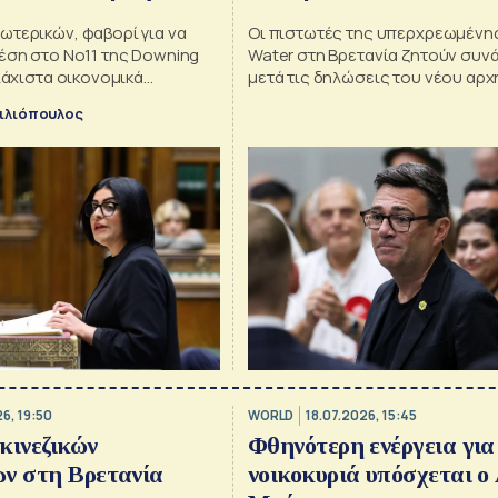
ωτερικών, φαβορί για να
Οι πιστωτές της υπερχρεωμέν
έση στο Νο11 της Downing
Water στη Βρετανία ζητούν συν
ελάχιστα οικονομικά
μετά τις δηλώσεις του νέου αρ
πολλοί βουλευτές θα
Εργατικών για «εθνικοποίηση»
ιλιόπουλος
ον Εντ Μίλιμπαντ
6, 19:50
WORLD
18.07.2026, 15:45
κινεζικών
Φθηνότερη ενέργεια για
ν στη Βρετανία
νοικοκυριά υπόσχεται ο 