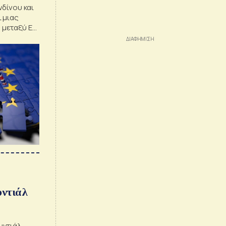
δίνου και
 μιας
μεταξύ ΕΕ
υντιάλ
υντιάλ