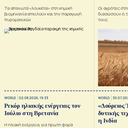
Τα απανωτά «λουκέτα» στη χημική
Οι αγρότες στη
βιομηχανία απειλούν και την παραγωγή
διασώσουν ό,τ
πυρομαχικών
τους
WORLD
02.08.2026, 19:33
WORLD
30.07.202
Ρεκόρ ηλιακής ενέργειας τον
«Δούρειος 
Ιούλιο στη Βρετανία
δυτικής τε
η Ινδία
Η ηλιακή ενέργεια, για πρωτη φορά