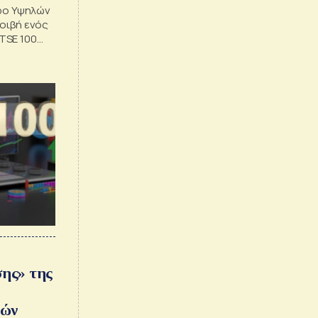
τρο Υψηλών
μοιβή ενός
TSE 100
ρεκόρ των
σης» της
τών