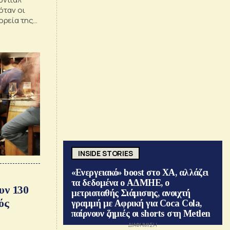
όταν οι
ορεία της
o εκείνης
INSIDE STORIES
«Ενεργειακό» boost στο ΧΑ, αλλάζει
τα δεδομένα ο ΑΔΜΗΕ, ο
υν 130
μετριοπαθής Σιάμισιης, ανοιχτή
ός
γραμμή με Αφρική για Coca Cola,
παίρνουν ζημιές οι shorts στη Metlen