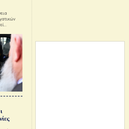
γεια
ργατικών
εί
τλίας
ητα
ι
νίες