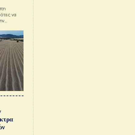
στη
ρότες να
ην
ν
ακτρα
ών