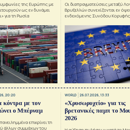
συμφωνίες της Ευρώπης με
Οι διαπραγματεύσεις μεταξύ Λον
ειτουργούν ως εν δυνάμει
Βρυξελλών συνεχίζονται εν όψει
» για τη Ρωσία
ενδεχόμενης Συνόδου Κορυφής 
και Βρετανίας
26, 20:20
WORLD
26.07.2026, 13:33
α κόντρα με τον
«Χρυσωρυχείο» για τις
ώνει ο Μπέρναμ
βρετανικές παμπ το Μο
2026
πανειλημμένα επικρίνει τη
ξύ άλλων συμμάχων του
Η αύξηση πωλήσεων κατά το Μο