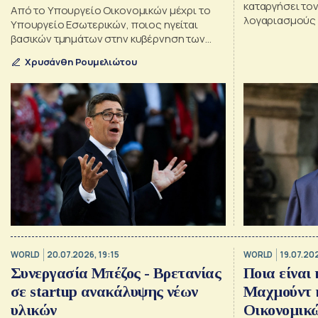
καταργήσει το
Από το Υπουργείο Οικονομικών μέχρι το
λογαριασμούς
Υπουργείο Εσωτερικών, ποιος ηγείται
βασικών τμημάτων στην κυβέρνηση των
Εργατικών του νέου πρωθυπουργού Άντι
Χρυσάνθη Ρουμελιώτου
Μπέρναμ
WORLD
20.07.2026, 19:15
WORLD
19.07.20
Συνεργασία Μπέζος - Βρετανίας
Ποια είναι
σε startup ανακάλυψης νέων
Μαχμούντ 
υλικών
Οικονομικ