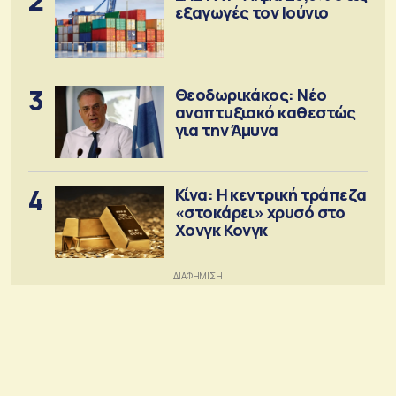
2
εξαγωγές τον Ιούνιο
3
Θεοδωρικάκος: Νέο
αναπτυξιακό καθεστώς
για την Άμυνα
4
Κίνα: Η κεντρική τράπεζα
«στοκάρει» χρυσό στο
Χονγκ Κονγκ