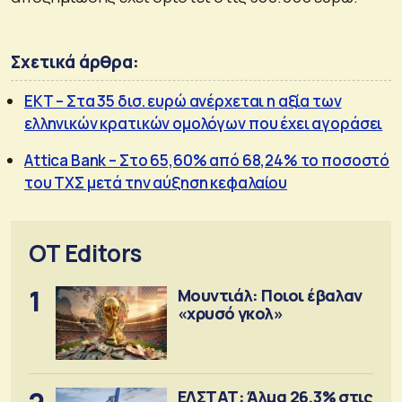
Σχετικά άρθρα:
ΕΚΤ – Στα 35 δισ. ευρώ ανέρχεται η αξία των
ελληνικών κρατικών ομολόγων που έχει αγοράσει
Attica Bank – Στο 65,60% από 68,24% το ποσοστό
του ΤΧΣ μετά την αύξηση κεφαλαίου
OT Editors
1
Μουντιάλ: Ποιοι έβαλαν
«χρυσό γκολ»
ΕΛΣΤΑΤ: Άλμα 26,3% στις