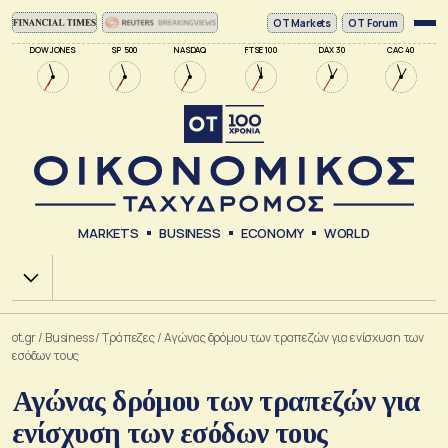
ΟΤ Markets
OT Forum
DOW JONES
SP 500
NASDAQ
FTSE 100
DAX 30
CAC 40
MARKETS
BUSINESS
ECONOMY
WORLD
Χ.Α.
ot.gr
/
Business
/
Τράπεζες
/
Αγώνας δρόμου των τραπεζών για ενίσχυση των
εσόδων τους
Αγώνας δρόμου των τραπεζών για
ενίσχυση των εσόδων τους