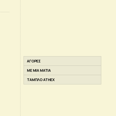
ΑΓΟΡΕΣ
ΜΕ ΜΙΑ ΜΑΤΙΑ
ΤΑΜΠΛΟ ATHEX