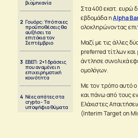
βιομηχανία
Στα 400 εκατ. ευρώ 
εβδομάδα η
Alpha Ba
2
Γουόρς: Υπό ποιες
ολοκληρώνοντας επιτυ
προϋποθέσεις θα
αυξήσει τα
επιτόκια τον
Μαζί με τις άλλες δύ
Σεπτέμβριο
preferred τίτλων και 
άντλησε συνολικά εφ
3
ΕΒΕΠ: 2+1 δράσεις
που αναμένει η
ομολόγων.
επιχειρηματική
κοινότητα
Με τον τρόπο αυτό ο
και πάνω από τους εν
4
Νέες απάτες στα
crypto - Τα
Ελάχιστες Απαιτήσει
υποψήφια θύματα
(Interim Target on Mi