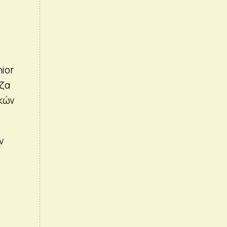
ior
εζα
ικών
ν