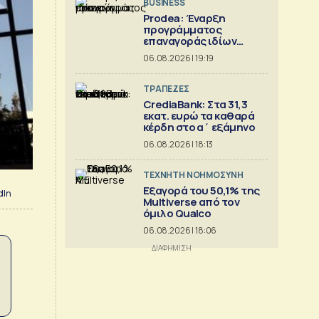
BUSINESS
Prodea: Έναρξη
προγράμματος
επαναγοράς ιδίων
μετοχών
06.08.2026 | 19:19
ΤΡΑΠΕΖΕΣ
CrediaBank: Στα 31,3
εκατ. ευρώ τα καθαρά
κέρδη στο α΄ εξάμηνο
06.08.2026 | 18:13
TΕΧΝΗΤΗ ΝΟΗΜΟΣΥΝΗ
Εξαγορά του 50,1% της
dIn
Multiverse από τον
όμιλο Qualco
06.08.2026 | 18:06