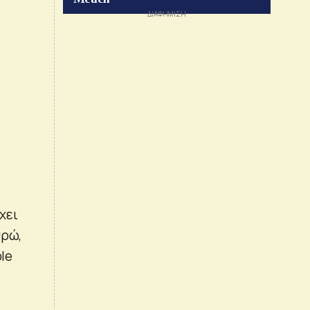
χει
υρώ,
ble