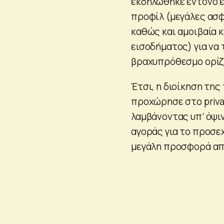
εκδηλώθηκε έντονο ε
προφίλ (μεγάλες ασφ
καθώς και αμοιβαία 
εισοδήματος) για να
βραχυπρόθεσμο ορίζ
Έτσι, η διοίκηση της
προχώρησε στο priva
λαμβάνοντας υπ’ όψι
αγοράς για το προσεχ
μεγάλη προσφορά από