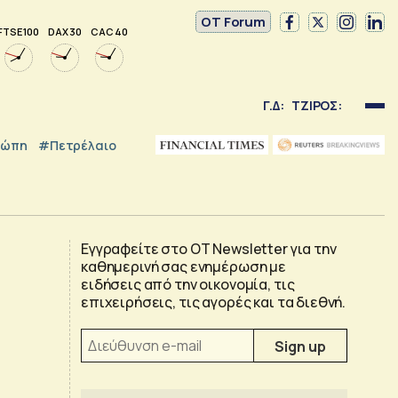
OT Forum
FTSE 100
DAX 30
CAC 40
Γ.Δ:
ΤΖΙΡΟΣ:
ρώπη
#Πετρέλαιο
Εγγραφείτε στο OT Newsletter για την
καθημερινή σας ενημέρωση με
ειδήσεις από την οικονομία, τις
επιχειρήσεις, τις αγορές και τα διεθνή.