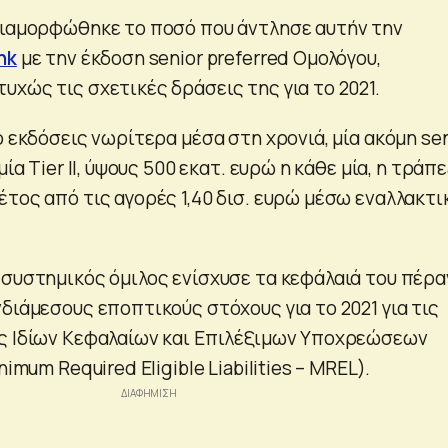
διαμορφώθηκε το ποσό που άντλησε αυτήν την
nk
με την έκδοση senior preferred Ομολόγου,
χώς τις σχετικές δράσεις της για το 2021.
ο εκδόσεις νωρίτερα μέσα στη χρονιά, μία ακόμη sen
μία Tier II, ύψους 500 εκατ. ευρώ η κάθε μία, η τράπ
έτος από τις αγορές 1,40 δισ. ευρώ μέσω εναλλακτ
 συστημικός όμιλος ενίσχυσε τα κεφάλαιά του πέρα
διάμεσους εποπτικούς στόχους για το 2021 για τις
ς Ιδίων Κεφαλαίων και Επιλέξιμων Υποχρεώσεων
nimum Required Eligible Liabilities – MREL).