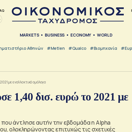
AQ
MARKETS
BUSINESS
ECONOMY
WORLD
ηματιστήριο Αθηνών
#metlen
#Qualco
#Βιομηχανία
#Ευ
 2021 με εναλλακτικά ομόλογα
ε 1,40 δισ. ευρώ το 2021 με
 που άντλησε αυτήν την εβδομάδα η Alpha
γου, ολοκληρώνοντας επιτυχώς τις σχετικές