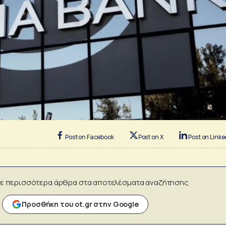
Post on Facebook
Post on X
Post on Linke
ε περισσότερα άρθρα στα αποτελέσματα αναζήτησης
Προσθήκη του ot.gr στην Google