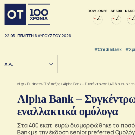
DOW JONES
SP 500
NASD
22:05
ΠΈΜΠΤΗ
6
ΑΥΓΟΎΣΤΟΥ
2026
#CrediaBank
#Χρ
Χ.Α.
ot.gr
/
Business
/
Τράπεζες
/
Alpha Bank – Συγκέντρωσε 1,40 δισ. ευρώ το
Alpha Bank – Συγκέντρωσ
εναλλακτικά ομόλογα
Στα 400 εκατ. ευρώ διαμορφώθηκε το ποσό
Bank με την έκδοση senior preferred Ομολό