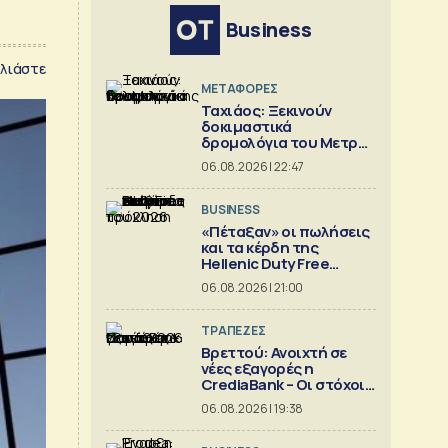
Business
λιάστε
ΜΕΤΑΦΟΡΕΣ
Ταχιάος: Ξεκινούν
δοκιμαστικά
δρομολόγια του Μετρό
Θεσσαλονίκης προς
06.08.2026 | 22:47
Καλαμαριά
BUSINESS
«Πέταξαν» οι πωλήσεις
και τα κέρδη της
Hellenic Duty Free
Shops
06.08.2026 | 21:00
ΤΡΑΠΕΖΕΣ
Βρεττού: Ανοιχτή σε
νέες εξαγορές η
CrediaBank – Οι στόχοι
για το 2026
06.08.2026 | 19:38