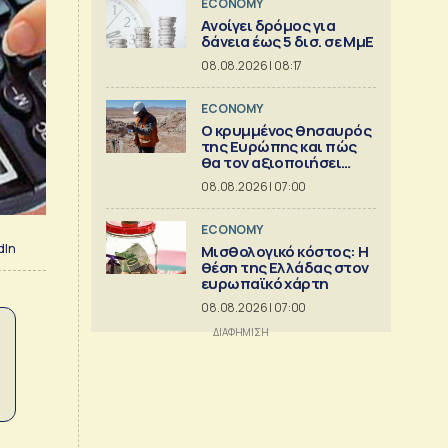
ECONOMY
Aνοίγει δρόμος για
δάνεια έως 5 δισ. σε ΜμΕ
08.08.2026 | 08:17
ECONOMY
Ο κρυμμένος θησαυρός
της Ευρώπης και πώς
θα τον αξιοποιήσει
[γράφημα]
08.08.2026 | 07:00
ECONOMY
dIn
Μισθολογικό κόστος: Η
θέση της Ελλάδας στον
ευρωπαϊκό χάρτη
08.08.2026 | 07:00