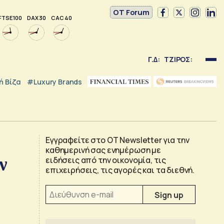
OT Forum
FTSE 100
DAX 30
CAC 40
Γ.Δ:
ΤΖΙΡΟΣ:
 Βίζα
#luxury Brands
Εγγραφείτε στο OT Newsletter για την
καθημερινή σας ενημέρωση με
ν
ειδήσεις από την οικονομία, τις
επιχειρήσεις, τις αγορές και τα διεθνή.