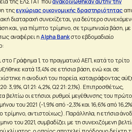
χεία της ΕΛΣΤΑΤ που
ανακοινώθηκαν αυτήν την
ψη της
εγχώριας οικονομικής δραστηριότητας
απ
ακή διαταραχή συνεχίζεται, για δεύτερο συνεχόμεν
άση και, για πέμπτο τρίμηνο, σε τριμηνιαία βάση, με
όπως αναφέρει η
Alpha Bank
στο εβδομαδιαίο
ο:
το Γράφημα 1, το πραγματικό ΑΕΠ, κατά το τρίτο
υξήθηκε κατά 13,4% σε ετήσια βάση, ενώ και σε
εχίστηκε η ανοδική του πορεία, καταγράφοντας αύ
20: 3,9%, Q1 21: 4,2%, Q2 21: 2,1%). Επιπροσθέτως,
α βελτίω οι ετήσιοι ρυθμοί μεγέθυνσης του πρώτ
μήνου του 2021 (-1,9% από -2,3% και 16,6% από 16,2
ο τρίμηνο, αντιστοίχως). Παράλληλα, η ετήσια άνο
ίμηνο του 2021, συμβαδίζει με τη συνεχιζόμενη βελτ
κού κλίματος, ο οποίος αποτελεί πρόδρομο δείκτη 