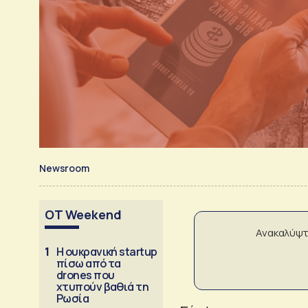
Newsroom
OT Weekend
Ανακαλύψτ
1
Η ουκρανική startup
πίσω από τα
drones που
χτυπούν βαθιά τη
Ρωσία