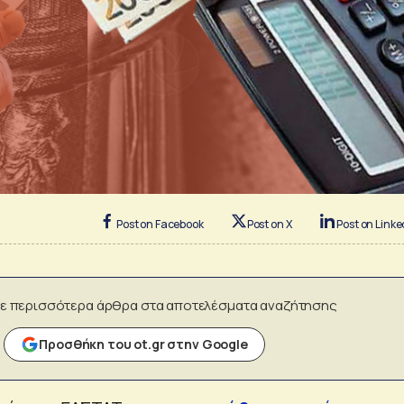
Post on Facebook
Post on X
Post on Linke
ε περισσότερα άρθρα στα αποτελέσματα αναζήτησης
Προσθήκη του ot.gr στην Google