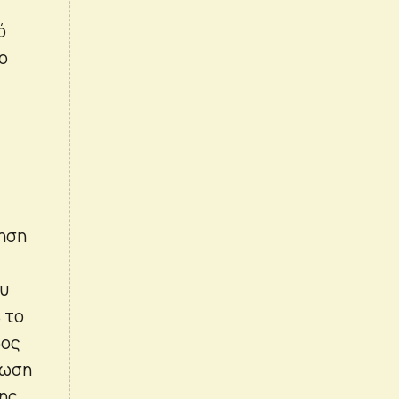
ό
ο
ξηση
ου
% το
δος
ίωση
της