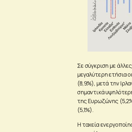
Σε σύγκριση με άλλε
μεγαλύτερη ετήσια ο
(8,9%), μετά την Ιρλ
σημαντικά υψηλότερη
της Ευρωζώνης (5,2%
(5,1%).
Η ταχεία ενεργοποίη