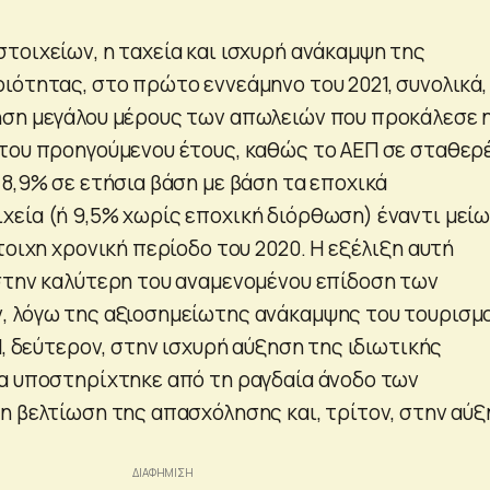
τοιχείων, η ταχεία και ισχυρή ανάκαμψη της
ιότητας, στο πρώτο εννεάμηνο του 2021, συνολικά,
ηση μεγάλου μέρους των απωλειών που προκάλεσε 
του προηγούμενου έτους, καθώς το ΑΕΠ σε σταθερ
 8,9% σε ετήσια βάση με βάση τα εποχικά
εία (ή 9,5% χωρίς εποχική διόρθωση) έναντι μεί
τοιχη χρονική περίοδο του 2020. Η εξέλιξη αυτή
στην καλύτερη του αναμενομένου επίδοση των
 λόγω της αξιοσημείωτης ανάκαμψης του τουρισμο
1, δεύτερον, στην ισχυρή αύξηση της ιδιωτικής
α υποστηρίχτηκε από τη ραγδαία άνοδο των
η βελτίωση της απασχόλησης και, τρίτον, στην αύ