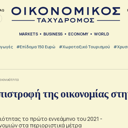
AQ
MARKETS
BUSINESS
ECONOMY
WORLD
γωγές
#Επίδομα 150 Ευρώ
#Χωροταξικό Τουρισμού
#Χρυσή
κανονικότητα
πιστροφή της οικονομίας στη
ιότητας το πρώτο εννεάμηνο του 2021 -
νομιών στα περιοριστικά μέτρα