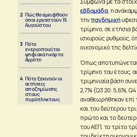
Σύμφωνα με τα στοι
εβδομάδα
, η ανάκαμ
2
Πώς θα αμειφθούν
την
πανδημική
υφεσι
όσοι εργαστούν 15
Αυγούστου
τρίμηνο, σε ετήσια β
ισχυρούς ρυθμούς, 
3
Πότε
οικονομικό της δελτί
ενεργοποιείται
ψηφιακά η κάρτα
Αγρότη
Όπως αποτυπώνεται σ
τρίμηνο του έτους, α
4
Πότε ξεκινούν οι
τριμηνιαία βάση συν
αιτήσεις
αποζημίωσης
2,7% (Q3 20: 5,6%, Q4 
στους
αναθεωρήθηκαν επί τ
πυρόπληκτους
και του δεύτερου τρι
πρώτο και το δεύτερ
του ΑΕΠ, το τρίτο τρ
του δείκτη οικονομι