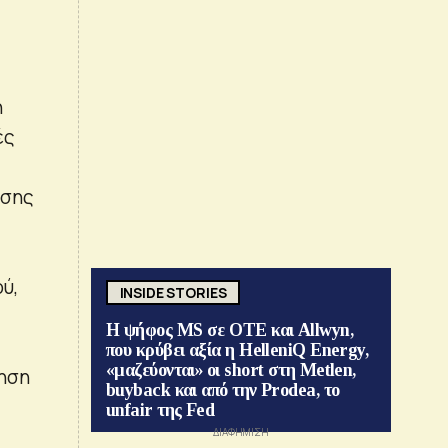
η
ές
ωσης
ύ,
INSIDE STORIES
Η ψήφος MS σε ΟΤΕ και Allwyn,
που κρύβει αξία η HelleniQ Energy,
«μαζεύονται» οι short στη Metlen,
ξηση
buyback και από την Prodea, το
unfair της Fed