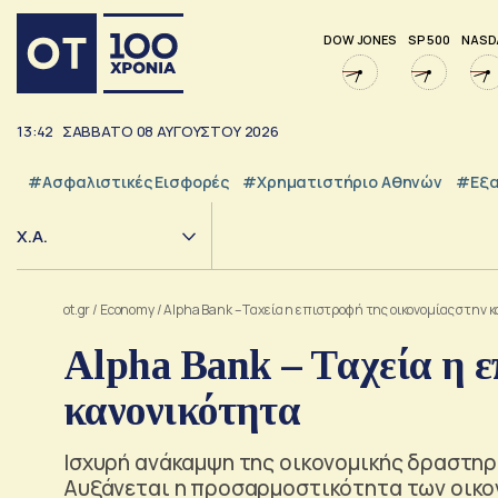
DOW JONES
SP 500
NASD
13:42
ΣΑΒΒΑΤΟ
08
ΑΥΓΟΥΣΤΟΥ
2026
#Ασφαλιστικές Εισφορές
#Χρηματιστήριο Αθηνών
#εξα
Χ.Α.
ot.gr
/
Economy
/
Alpha Bank – Tαχεία η επιστροφή της οικονομίας στην 
Alpha Bank – Tαχεία η ε
κανονικότητα
Ισχυρή ανάκαμψη της οικονομικής δραστηρ
Αυξάνεται η προσαρμοστικότητα των οικο