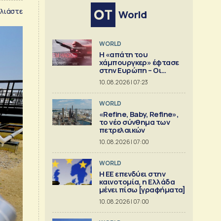
λιάστε
World
WORLD
Η «απάτη του
χάμπουργκερ» έφτασε
στην Ευρώπη – Οι
προειδοποιήσεις
10.08.2026 | 07:23
WORLD
«Refine, Baby, Refine»,
το νέο σύνθημα των
πετρελαικών
10.08.2026 | 07:00
WORLD
Η ΕΕ επενδύει στην
καινοτομία, η Ελλάδα
μένει πίσω [γραφήματα]
10.08.2026 | 07:00