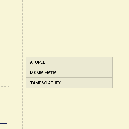
ΑΓΟΡΕΣ
ΜΕ ΜΙΑ ΜΑΤΙΑ
ΤΑΜΠΛΟ ATHEX