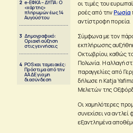
2
e-ΕΦΚΑ – ΔΥΠΑ: Ο
οι τιμές του ευρωπα
«χάρτης»
ροές από την
Ρωσία
πληρωμών έως 14
Αυγούστου
αντίστροφη πορεία.
Σύμφωνα με τον πάρο
3
Δημογραφικό:
Οριακή αύξηση
εκπλήρωσης αυξήθηκα
στις γεννήσεις
Οκτωβρίου, καθώς το
Πολωνία. Η αλλαγή σ
4
POS και ταμειακές:
Πρόστιμα από την
παραγγελίες από Γερ
ΑΑΔΕ για μη
διασύνδεση
δήλωσε η Katja Yafi
Μελετών της Οξφόρ
Οι χαμηλότερες προμ
συνεχίσει να αντλεί 
εξαντλημένα αποθέμ