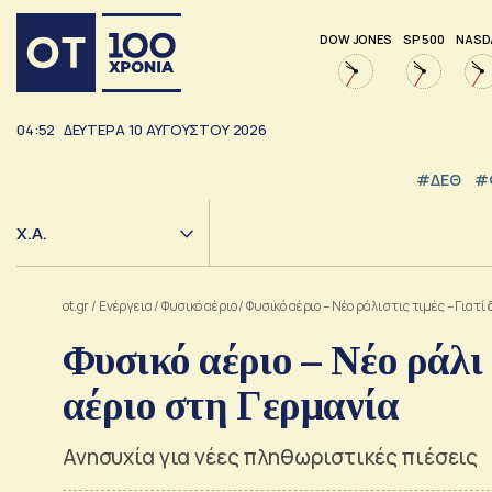
DOW JONES
SP 500
NASD
04:52
ΔΕΥΤΕΡΑ
10
ΑΥΓΟΥΣΤΟΥ
2026
#ΔΕΘ
#
Χ.Α.
ot.gr
/
Ενέργεια
/
Φυσικό αέριο
/
Φυσικό αέριο – Νέο ράλι στις τιμές – Γιατί
Φυσικό αέριο – Νέο ράλι σ
αέριο στη Γερμανία
Ανησυχία για νέες πληθωριστικές πιέσεις