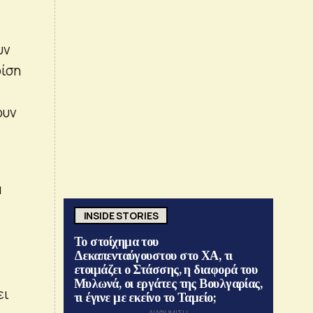
υν
ρίση
ουν
α
ς
INSIDE STORIES
Το στοίχημα του
Δεκαπενταύγουστου στο ΧΑ, τι
ετοιμάζει ο Στάσσης, η διαφορά του
Μυλωνά, οι εργάτες της Βουλγαρίας,
ει
τι έγινε με εκείνο το Ταμείο;