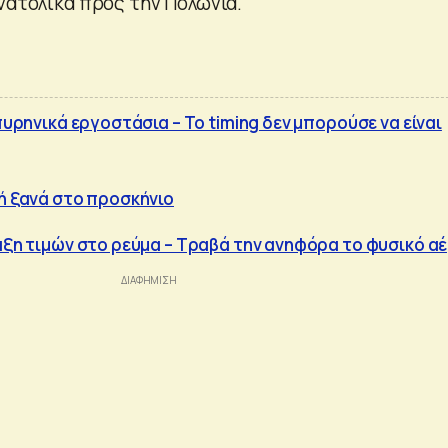
ανατολικά προς την Πολωνία.
 πυρηνικά εργοστάσια – To timing δεν μπορούσε να είναι
κή ξανά στο προσκήνιο
ναξη τιμών στο ρεύμα – Τραβά την ανηφόρα το φυσικό αέ