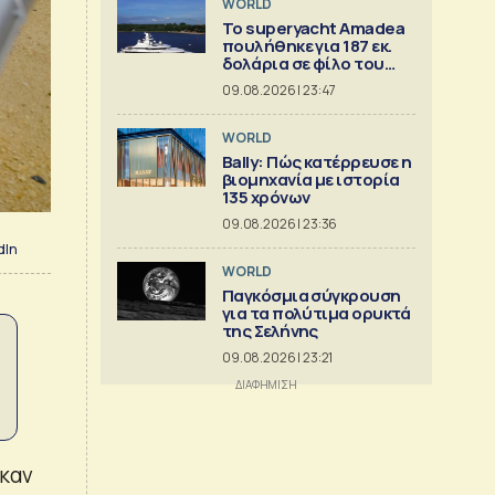
WORLD
To superyacht Amadea
πουλήθηκε για 187 εκ.
δολάρια σε φίλο του
Τραμπ
09.08.2026 | 23:47
WORLD
Bally: Πώς κατέρρευσε η
βιομηχανία με ιστορία
135 χρόνων
09.08.2026 | 23:36
dIn
WORLD
Παγκόσμια σύγκρουση
για τα πολύτιμα ορυκτά
της Σελήνης
09.08.2026 | 23:21
ηκαν