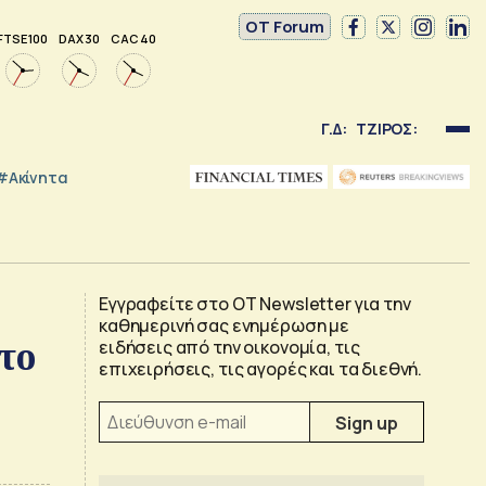
OT Forum
FTSE 100
DAX 30
CAC 40
Γ.Δ:
ΤΖΙΡΟΣ:
#Ακίνητα
Εγγραφείτε στο OT Newsletter για την
καθημερινή σας ενημέρωση με
 το
ειδήσεις από την οικονομία, τις
επιχειρήσεις, τις αγορές και τα διεθνή.