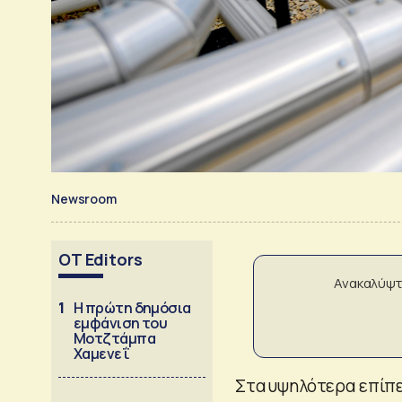
Newsroom
OT Editors
Ανακαλύψτ
1
Η πρώτη δημόσια
εμφάνιση του
Μοτζτάμπα
Χαμενεΐ
Στα υψηλότερα επίπε