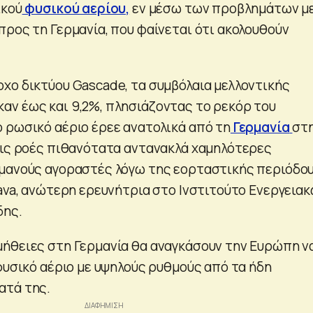
ϊκού
φυσικού αερίου,
εν μέσω των προβλημάτων με
προς τη Γερμανία, που φαίνεται ότι ακολουθούν
χο δικτύου Gascade, τα συμβόλαια μελλοντικής
ν έως και 9,2%, πλησιάζοντας το ρεκόρ του
 ρωσικό αέριο έρεε ανατολικά από τη
Γερμανία
στ
τις ροές πιθανότατα αντανακλά χαμηλότερες
μανούς αγοραστές λόγω της εορταστικής περιόδου
mava, ανώτερη ερευνήτρια στο Ινστιτούτο Ενεργεια
δης.
ήθειες στη Γερμανία θα αναγκάσουν την Ευρώπη ν
φυσικό αέριο με υψηλούς ρυθμούς από τα ήδη
ατά της.