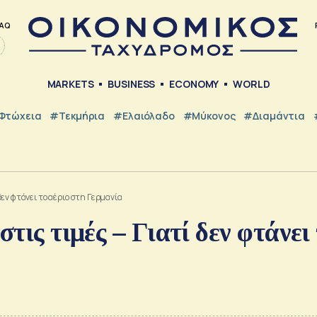
AQ
MARKETS
BUSINESS
ECONOMY
WORLD
Φτώχεια
#Τεκμήρια
#Ελαιόλαδο
#Μύκονος
#Διαμάντια
 δεν φτάνει το αέριο στη Γερμανία
τις τιμές – Γιατί δεν φτάνει