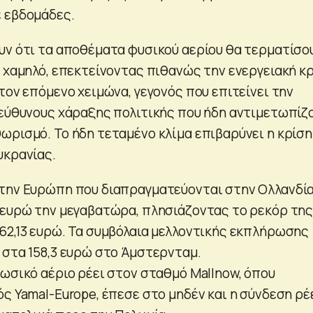
 εβδομάδες.
υν ότι τα αποθέματα φυσικού αερίου θα τερματίσο
ό χαμηλό, επεκτείνοντας πιθανώς την ενεργειακή κ
τον επόμενο χειμώνα, γεγονός που επιτείνει την
πεύθυνους χάραξης πολιτικής που ήδη αντιμετωπίζ
ωρισμό. Το ήδη τεταμένο κλίμα επιβαρύνει η κρίση
υκρανίας.
την Ευρώπη που διαπραγματεύονται στην Ολλανδί
 ευρώ την μεγαβατώρα, πλησιάζοντας το ρεκόρ τη
62,13 ευρώ. Τα συμβόλαια μελλοντικής εκπλήρωσης
 στα 158,3 ευρώ στο Άμστερνταμ.
ρωσικό αέριο ρέει στον σταθμό Mallnow, όπου
ς Yamal-Europe, έπεσε στο μηδέν και η σύνδεση ρέ