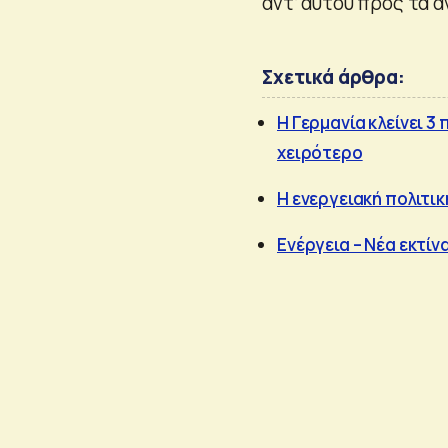
αντ’ αυτού προς τα 
Σχετικά άρθρα:
Η Γερμανία κλείνει 3
χειρότερο
Η ενεργειακή πολιτι
Ενέργεια – Νέα εκτί