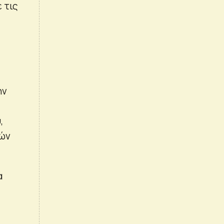
 τις
ην
,
κών
α