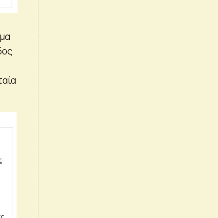
ήμα
δος
ταία