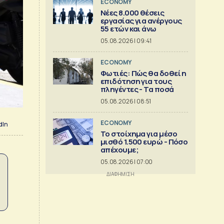
ECONOMY
Νέες 8.000 θέσεις
εργασίας για ανέργους
55 ετών και άνω
05.08.2026 | 09:41
ECONOMY
Φωτιές: Πώς θα δοθεί η
επιδότηση για τους
πληγέντες - Τα ποσά
05.08.2026 | 08:51
ECONOMY
dIn
Το στοίχημα για μέσο
μισθό 1.500 ευρώ - Πόσο
απέχουμε;
05.08.2026 | 07:00