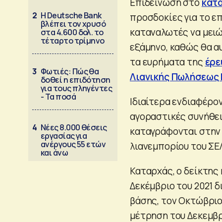
Επιδείνωση στο
κατ
2
Η Deutsche Bank
προσδοκίες για το ε
βλέπει τον χρυσό
καταναλωτές να μειώ
στα 4.600 δολ. το
τέταρτο τρίμηνο
εξάμηνο, καθώς θα αυ
τα ευρήματα της
έρε
3
Φωτιές: Πώς θα
Λιανικής Πωλήσεως 
δοθεί η επιδότηση
για τους πληγέντες
- Τα ποσά
Ιδιαίτερα ενδιαφέρο
αγοραστικές συνήθει
4
Νέες 8.000 θέσεις
καταγράφονται στην 
εργασίας για
ανέργους 55 ετών
λιανεμπορίου του ΣΕ
και άνω
Καταρχάς, ο δείκτης 
Δεκέμβριο του 2021 
βάσης, τον Οκτώβριο
μέτρηση του Δεκεμβρ