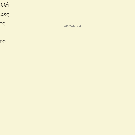
αλλά
εχές
ης
υτό