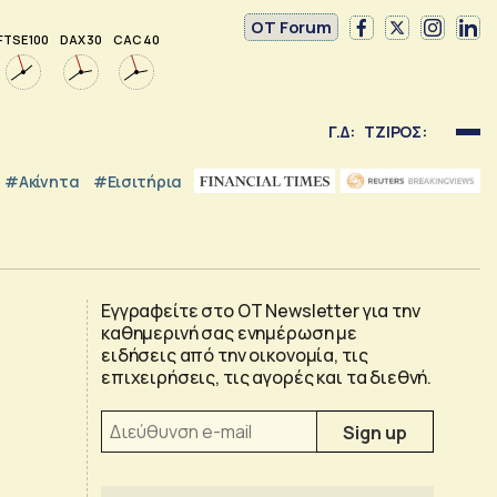
OT Forum
FTSE 100
DAX 30
CAC 40
Γ.Δ:
ΤΖΙΡΟΣ:
#Ακίνητα
#εισιτήρια
Εγγραφείτε στο OT Newsletter για την
καθημερινή σας ενημέρωση με
ειδήσεις από την οικονομία, τις
επιχειρήσεις, τις αγορές και τα διεθνή.