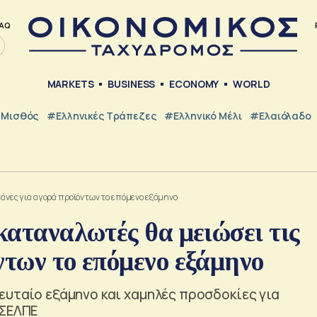
AQ
MARKETS
BUSINESS
ECONOMY
WORLD
Μισθός
#ελληνικές Τράπεζες
#Ελληνικό Μέλι
#Ελαιόλαδο
απάνες για αγορά προϊόντων το επόμενο εξάμηνο
καταναλωτές θα μειώσει τις
ντων το επόμενο εξάμηνο
ευταίο εξάμηνο και χαμηλές προσδοκίες για
 ΣΕΛΠΕ