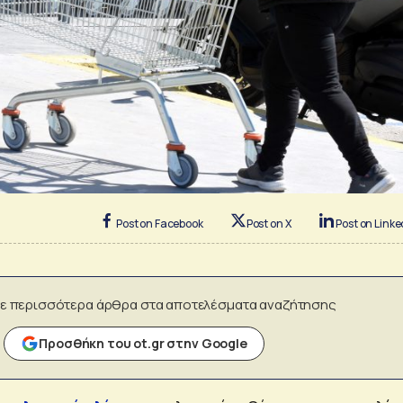
Post on Facebook
Post on X
Post on Linke
ε περισσότερα άρθρα στα αποτελέσματα αναζήτησης
Προσθήκη του ot.gr στην Google