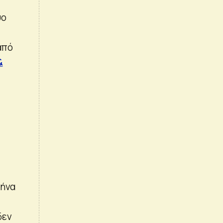
ύο
από
&
μήνα
δεν