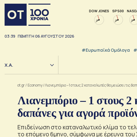
DOW JONES
SP 500
NASD
03:39
ΠΕΜΠΤΗ
06
ΑΥΓΟΥΣΤΟΥ
2026
#Ευρωπαϊκά Ομόλογα
#
Χ.Α.
ot.gr
/
Economy
/
Λιανεμπόριο – 1 στους 2 καταναλωτές θα μειώσει τις δ
Λιανεμπόριο – 1 στους 2 
δαπάνες για αγορά προϊό
Επιδείνωση στο καταναλωτικό κλίμα το τελ
το επόμενο 6μηνο, σύμφωνα με έρευνα του