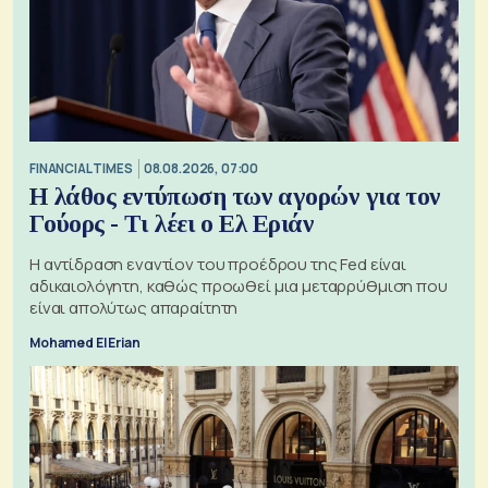
FINANCIAL TIMES
08.08.2026, 07:00
Η λάθος εντύπωση των αγορών για τον
Γούορς - Τι λέει ο Ελ Εριάν
Η αντίδραση εναντίον του προέδρου της Fed είναι
αδικαιολόγητη, καθώς προωθεί μια μεταρρύθμιση που
είναι απολύτως απαραίτητη
Mohamed El Erian