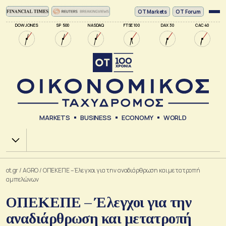
ΟΤ Markets
OT Forum
DOW JONES
SP 500
NASDAQ
FTSE 100
DAX 30
CAC 40
MARKETS
BUSINESS
ECONOMY
WORLD
Χ.Α.
ot.gr
/
AGRO
/
ΟΠΕΚΕΠΕ – Έλεγχοι για την αναδιάρθρωση και μετατροπή
αμπελώνων
ΟΠΕΚΕΠΕ – Έλεγχοι για την
αναδιάρθρωση και μετατροπή