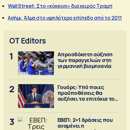
Wall Street: Στο «κόκκινο» δια χειρός Τραμπ
Ασήμι: Άλμα στο υψηλότερο επίπεδο από το 2011
OT Editors
1
Απροσδόκητη αύξηση
των παραγγελιών στη
γερμανική βιομηχανία
2
Γουόρς: Υπό ποιες
προϋποθέσεις θα
αυξήσει τα επιτόκια τον
Σεπτέμβριο
3
ΕΒΕΠ: 2+1 δράσεις που
αναμένει η