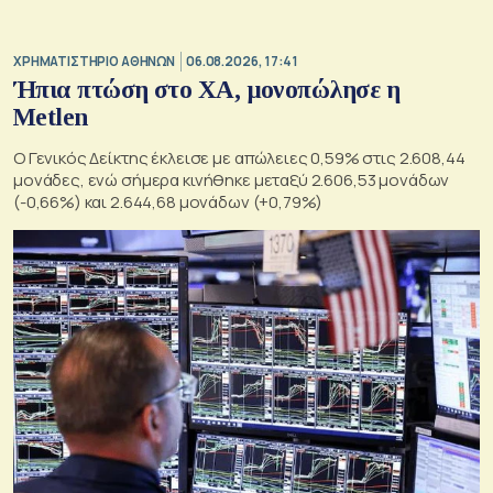
XΡΗΜΑΤΙΣΤΗΡΙΟ ΑΘΗΝΩΝ
06.08.2026, 17:41
Ήπια πτώση στο ΧΑ, μονοπώλησε η
Metlen
O Γενικός Δείκτης έκλεισε με απώλειες 0,59% στις 2.608,44
μονάδες, ενώ σήμερα κινήθηκε μεταξύ 2.606,53 μονάδων
(-0,66%) και 2.644,68 μονάδων (+0,79%)