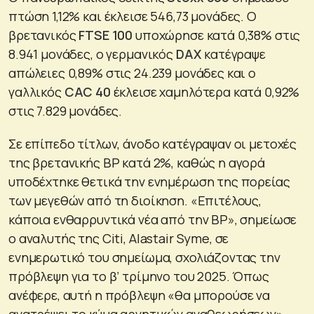
πτώση 1,12% και έκλεισε 546,73 μονάδες. Ο
βρετανικός
FTSE 100
υποχώρησε κατά 0,38% στις
8.941 μονάδες, ο γερμανικός
DAX
κατέγραψε
απώλειες 0,89% στις 24.239 μονάδες και ο
γαλλικός
CAC 40
έκλεισε χαμηλότερα κατά 0,92%
στις 7.829 μονάδες.
Σε επίπεδο τίτλων, άνοδο κατέγραψαν οι μετοχές
της βρετανικής BP κατά 2%, καθώς η αγορά
υποδέχτηκε θετικά την ενημέρωση της πορείας
των μεγεθών από τη διοίκηση. «Επιτέλους,
κάποια ενθαρρυντικά νέα από την BP», σημείωσε
ο αναλυτής της Citi, Alastair Syme, σε
ενημερωτικό του σημείωμα, σχολιάζοντας την
πρόβλεψη για το β’ τρίμηνο του 2025. Όπως
ανέφερε, αυτή η πρόβλεψη «θα μπορούσε να
ανατρέψει το κύμα αρνητικών αναθεωρήσεων»