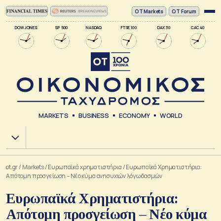
ΟΤ Markets
OT Forum
DOW JONES
SP 500
NASDAQ
FTSE 100
DAX 30
CAC 40
MARKETS
BUSINESS
ECONOMY
WORLD
Χ.Α.
ot.gr
/
Markets
/
Ευρωπαϊκά χρηματιστήρια
/
Ευρωπαϊκά Χρηματιστήρια:
Απότομη προσγείωση – Νέο κύμα ανησυχιών λόγω δασμών
Ευρωπαϊκά Χρηματιστήρια:
Απότομη προσγείωση – Νέο κύμα