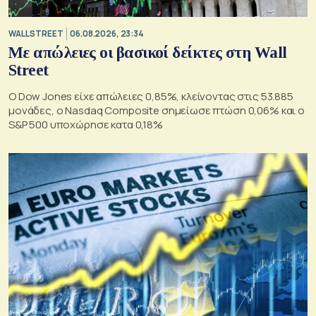
WALL STREET
06.08.2026, 23:34
Με απώλειες οι βασικοί δείκτες στη Wall
Street
Ο Dow Jones είχε απώλειες 0,85%, κλείνοντας στις 53.885
μονάδες, ο Nasdaq Composite σημείωσε πτώση 0,06% και ο
S&P 500 υποχώρησε κατα 0,18%