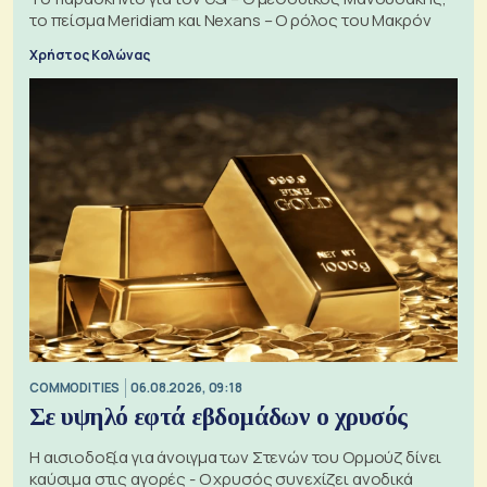
το πείσμα Meridiam και Nexans – Ο ρόλος του Μακρόν
Χρήστος Κολώνας
COMMODITIES
06.08.2026, 09:18
Σε υψηλό εφτά εβδομάδων ο χρυσός
Η αισιοδοξία για άνοιγμα των Στενών του Ορμούζ δίνει
καύσιμα στις αγορές - Ο χρυσός συνεχίζει ανοδικά