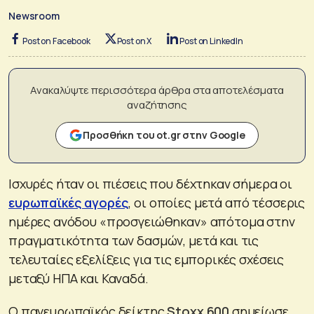
Newsroom
Post on Facebook
Post on X
Post on LinkedIn
Ανακαλύψτε περισσότερα άρθρα στα αποτελέσματα
αναζήτησης
Προσθήκη του ot.gr στην Google
Ισχυρές ήταν οι πιέσεις που δέχτηκαν σήμερα οι
ευρωπαϊκές αγορές
, οι οποίες μετά από τέσσερις
ημέρες ανόδου «προσγειώθηκαν» απότομα στην
πραγματικότητα των δασμών, μετά και τις
τελευταίες εξελίξεις για τις εμπορικές σχέσεις
μεταξύ ΗΠΑ και Καναδά.
Ο πανευρωπαϊκός δείκτης
Stoxx 600
σημείωσε