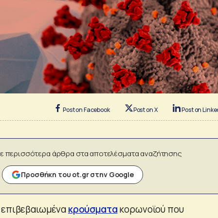
Post on Facebook
Post on X
Post on Linke
ε περισσότερα άρθρα στα αποτελέσματα αναζήτησης
Προσθήκη του ot.gr στην Google
ά επιβεβαιωμένα
κρούσματα
κορωνοϊού που