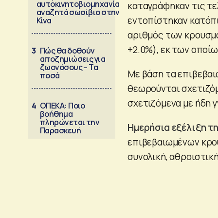
αυτοκινητοβιομηχανία
καταγράφηκαν τις τελ
αναζητά σωσίβιο στην
εντοπίστηκαν κατόπι
Κίνα
αριθμός των κρουσμά
+2.0%), εκ των οποί
3
Πώς θα δοθούν
αποζημιώσεις για
ζωονόσους – Τα
Με βάση τα επιβεβαι
ποσά
θεωρούνται σχετιζόμε
σχετιζόμενα με ήδη 
4
ΟΠΕΚΑ: Ποιο
βοήθημα
πληρώνεται την
Ημερήσια εξέλιξη τ
Παρασκευή
επιβεβαιωμένων κρου
συνολική, αθροιστικ