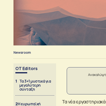
Newsroom
OT Editors
Ανακαλύψτ
1
Τα 3+1 μυστικά για
μεγαλύτερη
σύνταξη
Τα νέα εργαστηριακ
2
Η ευρωπαϊκή