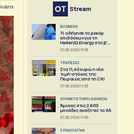
λιάστε
Stream
BUSINESS
Τι οδήγησε το ρεκόρ
επιδόσεων για τη
HelleniQ Energy στο β'
τρίμηνο
07.08.2026 | 11:58
ΤΡΑΠΕΖΕΣ
Στα 11,40 ευρώ η νέα
τιμή-στόχος της
Πειραιώς από τη Citi
07.08.2026 | 11:33
XΡΗΜΑΤΙΣΤΗΡΙΟ ΑΘΗΝΩΝ
Άμυνες στις 2.600
μονάδες αναζητεί το ΧΑ
07.08.2026 | 11:26
ΣΥΝΑΛΛΑΓΜΑ