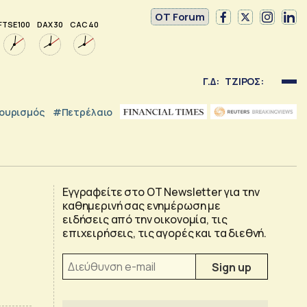
OT Forum
FTSE 100
DAX 30
CAC 40
Γ.Δ:
ΤΖΙΡΟΣ:
ουρισμός
#Πετρέλαιο
Εγγραφείτε στο OT Newsletter για την
καθημερινή σας ενημέρωση με
ειδήσεις από την οικονομία, τις
επιχειρήσεις, τις αγορές και τα διεθνή.