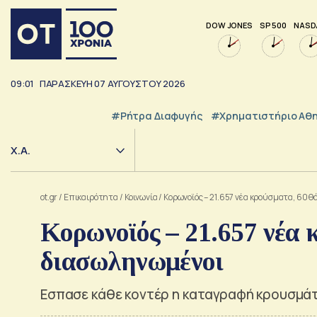
DOW JONES
SP 500
NASD
09:01
ΠΑΡΑΣΚΕΥΗ
07
ΑΥΓΟΥΣΤΟΥ
2026
#ρήτρα Διαφυγής
#Χρηματιστήριο Αθ
Χ.Α.
ot.gr
/
Επικαιρότητα
/
Κοινωνία
/
Κορωνοϊός – 21.657 νέα κρούσματα, 60 
Κορωνοϊός – 21.657 νέα 
διασωληνωμένοι
Εσπασε κάθε κοντέρ η καταγραφή κρουσμάτ