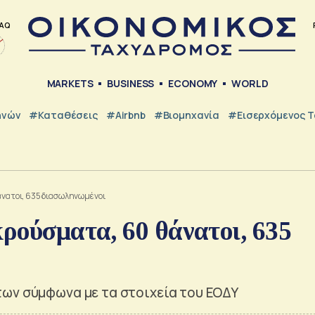
AQ
MARKETS
BUSINESS
ECONOMY
WORLD
ηνών
#Καταθέσεις
#Airbnb
#Βιομηχανία
#εισερχόμενος Τ
θάνατοι, 635 διασωληνωμένοι
κρούσματα, 60 θάνατοι, 635
ων σύμφωνα με τα στοιχεία του ΕΟΔΥ