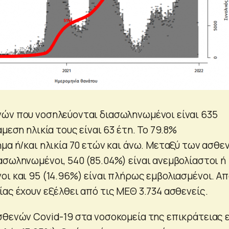
ών που νοσηλεύονται διασωληνωμένοι είναι 635
άμεση ηλικία τους είναι 63 έτη. To 79.8%
ημα ή/και ηλικία 70 ετών και άνω. Μεταξύ των ασθε
ασωληνωμένοι, 540 (85.04%) είναι ανεμβολίαστοι ή
οι και 95 (14.96%) είναι πλήρως εμβολιασμένοι. Α
ας έχουν εξέλθει από τις ΜΕΘ 3.734 ασθενείς.
σθενών Covid-19 στα νοσοκομεία της επικράτειας ε