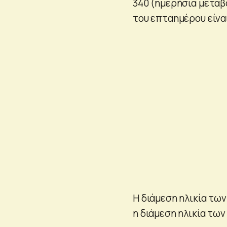
340 (ημερήσια μεταβ
του επταημέρου είναι
Η διάμεση ηλικία των
η διάμεση ηλικία των