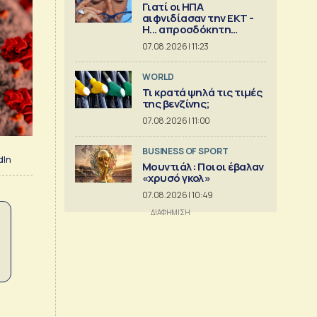
Γιατί οι ΗΠΑ
αιφνιδίασαν την ΕΚΤ -
Η... απροσδόκητη
κίνηση
07.08.2026 | 11:23
WORLD
Τι κρατά ψηλά τις τιμές
της βενζίνης;
07.08.2026 | 11:00
BUSINESS OF SPORT
dIn
Μουντιάλ: Ποιοι έβαλαν
«χρυσό γκολ»
07.08.2026 | 10:49