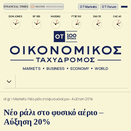
ΟΤ Markets
OT Forum
DOW JONES
SP 500
NASDAQ
FTSE 100
DAX 30
CAC 40
MARKETS
BUSINESS
ECONOMY
WORLD
Χ.Α.
ot.gr
/
Markets
/
Νέο ράλι στο φυσικό αέριο – Αύξηση 20%
Νέο ράλι στο φυσικό αέριο –
Αύξηση 20%