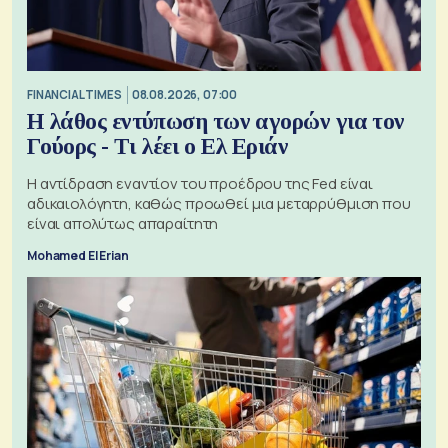
FINANCIAL TIMES
08.08.2026, 07:00
Η λάθος εντύπωση των αγορών για τον
Γούορς - Τι λέει ο Ελ Εριάν
Η αντίδραση εναντίον του προέδρου της Fed είναι
αδικαιολόγητη, καθώς προωθεί μια μεταρρύθμιση που
είναι απολύτως απαραίτητη
Mohamed El Erian