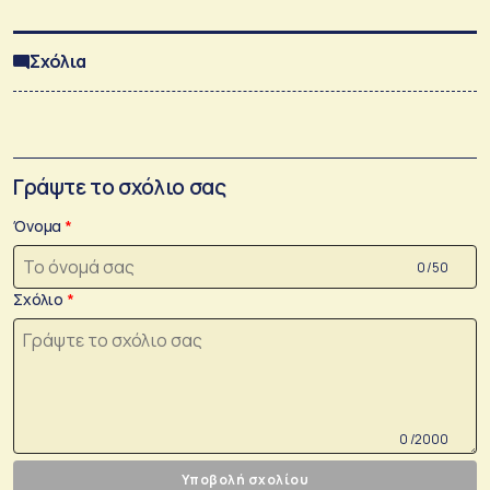
Σχόλια
Γράψτε το σχόλιο σας
Όνομα
0 /50
Σχόλιο
0 /2000
Υποβολή σχολίου