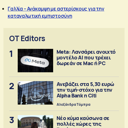
Γαλλία – Ανάκαμψη με αστερίσκους για την
καταναλωτική εμπιστοσύνη
OT Editors
1
Meta: Λανσάρει ανοιχτό
μοντέλο ΑΙ που τρέχει
δωρεάν σε Mac ή PC
2
Ανεβάζει στα 5,30 ευρώ
την τιμή-στόχο για την
Alpha Bank η Citi
Αλεξάνδρα Τόμπρα
3
Νέο κύμα καύσωνα σε
πολλές χώρες της