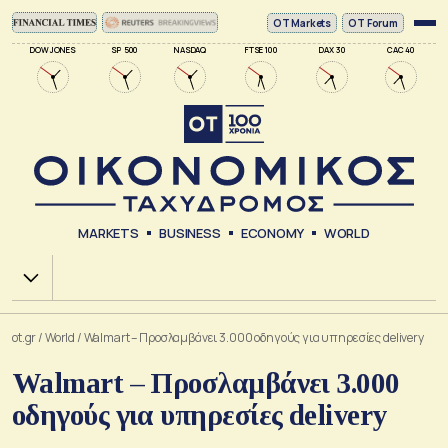
ΟΤ Markets
OT Forum
DOW JONES
SP 500
NASDAQ
FTSE 100
DAX 30
CAC 40
MARKETS
BUSINESS
ECONOMY
WORLD
Χ.Α.
ot.gr
/
World
/
Walmart – Προσλαμβάνει 3.000 οδηγούς για υπηρεσίες delivery
Walmart – Προσλαμβάνει 3.000
οδηγούς για υπηρεσίες delivery