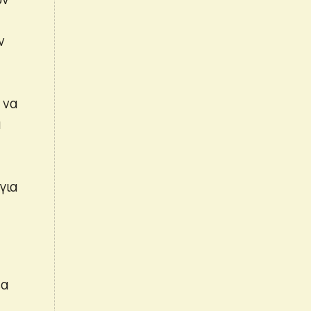
ν
 να
α
για
έα