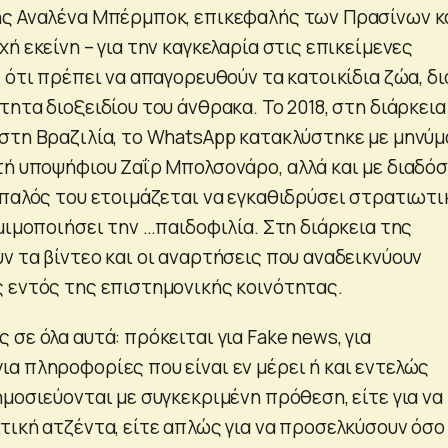
ης Αναλένα Μπέρμποκ, επικεφαλής των Πρασίνων κ
ή εκείνη – για την καγκελαρία στις επικείμενες
 ότι πρέπει να απαγορευθούν τα κατοικίδια ζώα, δι
ητα διοξειδίου του άνθρακα. Το 2018, στη διάρκεια
στη Βραζιλία, το WhatsApp κατακλύστηκε με μηνύ
τή υποψήφιου Ζαΐρ Μπολσονάρο, αλλά και με διαδόσ
ίπαλός του ετοιμάζεται να εγκαθιδρύσει στρατιωτι
μιμοποιήσει την …παιδοφιλία. Στη διάρκεια της
ν τα βίντεο και οι αναρτήσεις που αναδεικνύουν
 εντός της επιστημονικής κοινότητας.
σε όλα αυτά: πρόκειται για Fake news, για
α πληροφορίες που είναι εν μέρει ή και εντελώς
μοσιεύονται με συγκεκριμένη πρόθεση, είτε για να
τική ατζέντα, είτε απλώς για να προσελκύσουν όσο