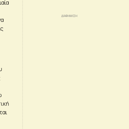
ιαία
να
Ας
υ
ς
ω
πική
ται