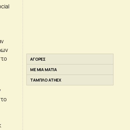
cial
αν
λων
στο
ΑΓΟΡΕΣ
ΜΕ ΜΙΑ ΜΑΤΙΑ
ΤΑΜΠΛΟ ATHEX
ν
 το
k