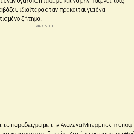
ι έναν υγιή σκεπτικισμό και να μην παίρνει τοις
αβάζει, ιδιαίτερα όταν πρόκειται για ένα
τισμένο ζήτημα.
ι το παράδειγμα με την Αναλένα Μπέρμποκ: η υποψ
ν καγκελαρία ποτέ δεν είχε ζητήσει να απαγορευθο