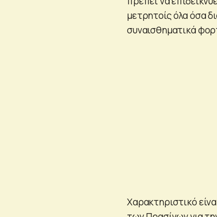
πρέπει να επιδεικνύε
μετρητοίς όλα όσα δι
συναισθηματικά φορ
Χαρακτηριστικό είνα
των Πρασίνων για τη