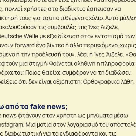
ως, πολλοί χρήστες στο διαδίκτυο έσπευσαν να
κτησή τους για το υποτιθέμενο σχόλιο. Αυτό μάλλο
 ακολουθούσαν τις συμβουλές της Ίνες Άιζελε,
eutsche Welle με εξειδίκευση στον εντοπισμό των
άνουν forward ένα βίντεο ή άλλο περιεχόμενο, χωρίς
μενο ή την προέλευσή του», λέει η Ίνες Άιζελε. «Θ
εφτούν μια στιγμή: Φαίνεται αληθινή η πληροφορία;
έρχεται; Ποιος θα είχε συμφέρον να τη διαδώσει;
ξεις ότι δεν είναι αξιόπιστη; Ορθογραφικά λάθη, 
ω από τα fake news;
ke news φτάνουν στον χρήστη ως μηνύματα μέσω
Instagram. Μια ματιά στον λογαριασμό του αποστολ
ς διαφωτιστική για τα ενδιαφέροντα και τις