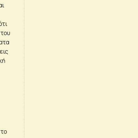
αι
ότι
 του
ματα
εις
κή
 το