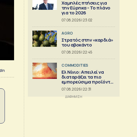
Χαμηλές πτήσεις για
την Εύρηκα - Το πλάνο
για το 2026
07.08.2026 | 23:02
AGRO
Στρατός στην «καρδιά»
του αβοκάντο
07.08.2026 | 22:45
COMMODITIES
dIn
Ελ Νίνιο: Απειλεί να
διαταράξει τα πιο
εμπορεύσιμα προϊόντα
στον κόσμο
07.08.2026 | 22:31