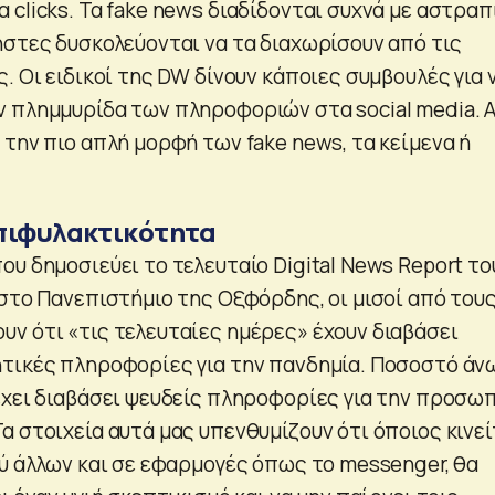
clicks. Τα fake news διαδίδονται συχνά με αστραπ
ήστες δυσκολεύονται να τα διαχωρίσουν από τις
. Οι ειδικοί της DW δίνουν κάποιες συμβουλές για 
 πλημμυρίδα των πληροφοριών στα social media. 
την πιο απλή μορφή των fake news, τα κείμενα ή
πιφυλακτικότητα
υ δημοσιεύει το τελευταίο Digital News Report το
 στο Πανεπιστήμιο της Οξφόρδης, οι μισοί από του
ν ότι «τις τελευταίες ημέρες» έχουν διαβάσει
τικές πληροφορίες για την πανδημία. Ποσοστό άν
έχει διαβάσει ψευδείς πληροφορίες για την προσω
 στοιχεία αυτά μας υπενθυμίζουν ότι όποιος κινεί
ξύ άλλων και σε εφαρμογές όπως το messenger, θα