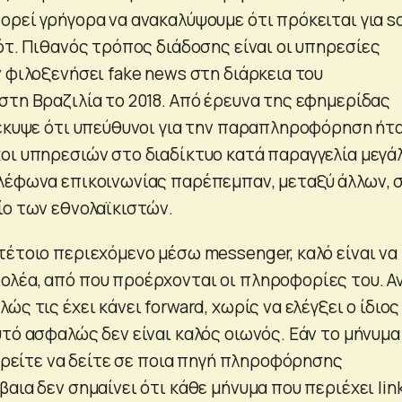
ρεί γρήγορα να ανακαλύψουμε ότι πρόκειται για so
ότ. Πιθανός τρόπος διάδοσης είναι οι υπηρεσίες
 φιλοξενήσει fake news στη διάρκεια του
στη Βραζιλία το 2018. Από έρευνα της εφημερίδας
οέκυψε ότι υπεύθυνοι για την παραπληροφόρηση ήτ
οι υπηρεσιών στο διαδίκτυο κατά παραγγελία μεγά
λέφωνα επικοινωνίας παρέπεμπαν, μεταξύ άλλων, 
ίο των εθνολαϊκιστών.
τέτοιο περιεχόμενο μέσω messenger, καλό είναι να
λέα, από που προέρχονται οι πληροφορίες του. Α
ώς τις έχει κάνει forward, χωρίς να ελέγξει ο ίδιος
τό ασφαλώς δεν είναι καλός οιωνός. Εάν το μήνυμα
πορείτε να δείτε σε ποια πηγή πληροφόρησης
αια δεν σημαίνει ότι κάθε μήνυμα που περιέχει lin