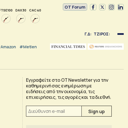
OT Forum
FTSE 100
DAX 30
CAC 40
Γ.Δ:
ΤΖΙΡΟΣ:
Amazon
#Metlen
Εγγραφείτε στο OT Newsletter για την
καθημερινή σας ενημέρωση με
ειδήσεις από την οικονομία, τις
επιχειρήσεις, τις αγορές και τα διεθνή.