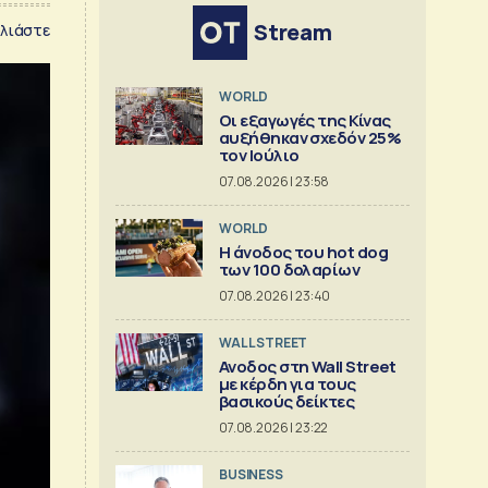
Stream
λιάστε
WORLD
Οι εξαγωγές της Κίνας
αυξήθηκαν σχεδόν 25%
τον Ιούλιο
07.08.2026 | 23:58
WORLD
Η άνοδος του hot dog
των 100 δολαρίων
07.08.2026 | 23:40
WALL STREET
Ανοδος στη Wall Street
με κέρδη για τους
βασικούς δείκτες
07.08.2026 | 23:22
BUSINESS