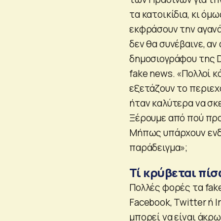
τα κατοικίδια, κι όμ
εκφράσουν την αγανά
δεν θα συνέβαινε, αν
δημοσιογράφου της D
fake news. «Πολλοί κ
εξετάζουν το περιεχό
ήταν καλύτερα να σκ
Ξέρουμε από πού προ
Μήπως υπάρχουν ενδεί
παράδειγμα»;
Τί κρύβεται πίσ
Πολλές φορές τα fa
Facebook, Twitter ή 
μπορεί να είναι άκρω