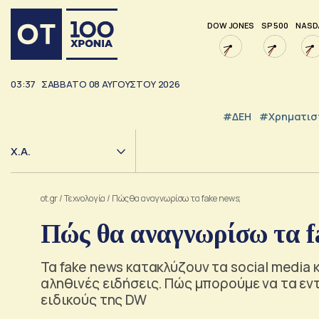
DOW JONES
SP 500
NASD
03:37
ΣΑΒΒΑΤΟ
08
ΑΥΓΟΥΣΤΟΥ
2026
#ΔΕΗ
#Χρηματισ
Χ.Α.
ot.gr
/
Τεχνολογία
/
Πώς θα αναγνωρίσω τα fake news;
Πώς θα αναγνωρίσω τα f
Τα fake news κατακλύζουν τα social media 
αληθινές ειδήσεις. Πώς μπορούμε να τα ε
ειδικούς της DW