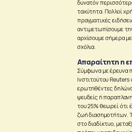
δυνατόν περισσότερα 
ταχύτητα. Πολλοί χρ
πραγματικές ειδήσεις
αντιμετωπίσουμε την
αρχίσουμε σήμερα με 
σχόλια.
Απαραίτητη η ε
Σύμφωνα με έρευνα πο
Ινστιτούτου Reuters
ερωτηθέντες δηλώνου
ψευδείς ή παραπλανη
του 25% θεωρεί ότι 
ζωή διασημοτήτων. Τα
στο διαδίκτυο, μετα