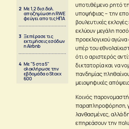
υποτιθέμενο ρητό τ
2
Με 1,2 δισ.δολ.
υποψήφιας – την εποχ
αποζημίωση η RWE
φεύγει απο τις ΗΠΑ
βουλευτικές εκλογές:
εκλύουν μεγάλη ποσότ
3
Ξεπέρασε τις
προεκλογικού αγώνα 
εκτιμήσεις εσόδων
η Airbnb
υπέρ του εθνολαϊκισ
ότι ο αριστερός αντ
4
Με "5 στα 5"
δικτατορία και να νο
ολοκλήρωσε την
πανδημίας πληθαίνου
εβδομάδα ο Stoxx
600
μειοψηφικές απόψεις
Κοινός παρονομαστής 
παραπληροφόρηση, γι
λανθασμένες, αλλά δη
επηρεάσουν την πολι