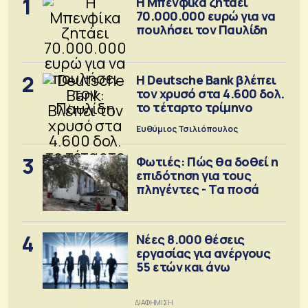
1
Η Μπενφίκα ζητάει
70.000.000 ευρώ για να
πουλήσει τον Παυλίδη
2
Η Deutsche Bank βλέπει
τον χρυσό στα 4.600 δολ.
το τέταρτο τρίμηνο
Ευθύμιος Τσιλιόπουλος
3
Φωτιές: Πώς θα δοθεί η
επιδότηση για τους
πληγέντες - Τα ποσά
4
Νέες 8.000 θέσεις
εργασίας για ανέργους
55 ετών και άνω