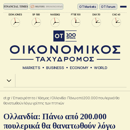
ΟΤ Markets
OT Forum
DOW JONES
SP 500
NASDAQ
FTSE 100
DAX 30
CAC 40
MARKETS
BUSINESS
ECONOMY
WORLD
Χ.Α.
ot.gr
/
Επικαιρότητα
/
Κόσμος
/
Ολλανδία: Πάνω από 200.000 πουλερικά θα
θανατωθούν λόγω γρίπης των πτηνών
Ολλανδία: Πάνω από 200.000
πουλερικά θα θανατωθούν λόγω