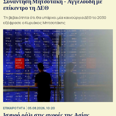
Συνάντηση Μητσοτάκη - Αγγελούδη με
επίκεντρο τη ΔΕΘ
Τη βεβαιότητα ότι θα υπάρχει μία καινούργια ΔΕΘ το 2030
εξέφρασε ο Κυριάκος Μητσοτάκης
ΕΠΙΚΑΙΡΟΤΗΤΑ
05.08.2026, 10:20
Ισχυρό ράλι στις αγορές της Ασίας