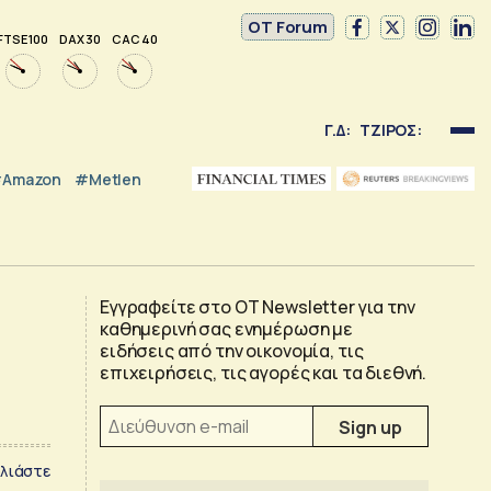
OT Forum
FTSE 100
DAX 30
CAC 40
Γ.Δ:
ΤΖΙΡΟΣ:
Amazon
#Metlen
Εγγραφείτε στο OT Newsletter για την
καθημερινή σας ενημέρωση με
ειδήσεις από την οικονομία, τις
επιχειρήσεις, τις αγορές και τα διεθνή.
λιάστε