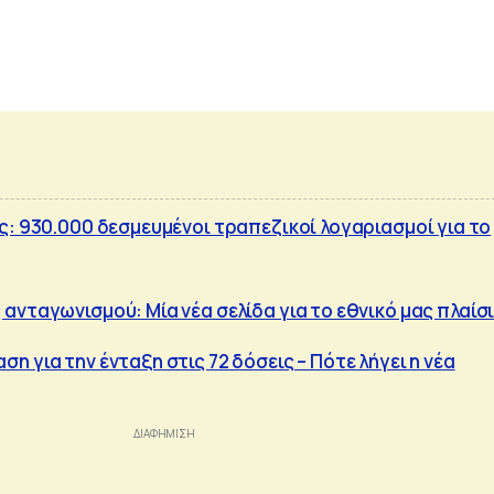
: 930.000 δεσμευμένοι τραπεζικοί λογαριασμοί για το
ανταγωνισμού: Μία νέα σελίδα για το εθνικό μας πλαίσ
 για την ένταξη στις 72 δόσεις – Πότε λήγει η νέα