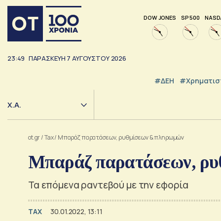
DOW JONES
SP 500
NASD
23:49
ΠΑΡΑΣΚΕΥΉ
7
ΑΥΓΟΎΣΤΟΥ
2026
#ΔΕΗ
#Χρηματισ
Χ.Α.
ot.gr
/
Tax
/
Μπαράζ παρατάσεων, ρυθμίσεων & πληρωμών
Μπαράζ παρατάσεων, ρ
Τα επόμενα ραντεβού με την εφορία
TAX
30.01.2022, 13:11