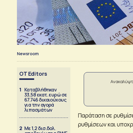
Newsroom
OT Editors
Ανακαλύψτ
1
Καταβλήθηκαν
33,58 εκατ. ευρώ σε
67.746 δικαιούχους
για την αγορά
λιπασμάτων
Παράταση σε ρυθμίσει
ρυθμίσεων και υποχ
2
Με 1,2 δισ.δολ.