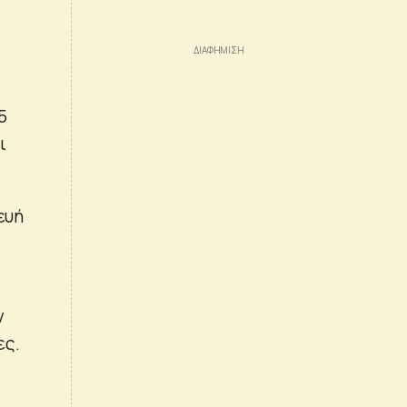
5
ι
ευή
ν
ες.