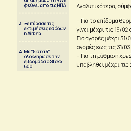
αποζημίωση η RWE
φεύγει απο τις ΗΠΑ
Αναλυτικότερα, σύμφ
– Για το επίδομα θέ
3
Ξεπέρασε τις
εκτιμήσεις εσόδων
γίνει μέχρι τις 15/0
η Airbnb
Για αγορές μέχρι 31/0
αγορές έως τις 31/03
4
Με "5 στα 5"
– Για τη ρύθμιση χρεώ
ολοκλήρωσε την
εβδομάδα ο Stoxx
υποβληθεί μέχρι τις 
600