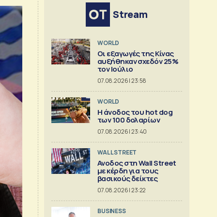
Stream
WORLD
Οι εξαγωγές της Κίνας
αυξήθηκαν σχεδόν 25%
τον Ιούλιο
07.08.2026 | 23:58
WORLD
Η άνοδος του hot dog
των 100 δολαρίων
07.08.2026 | 23:40
WALL STREET
Ανοδος στη Wall Street
με κέρδη για τους
βασικούς δείκτες
07.08.2026 | 23:22
BUSINESS