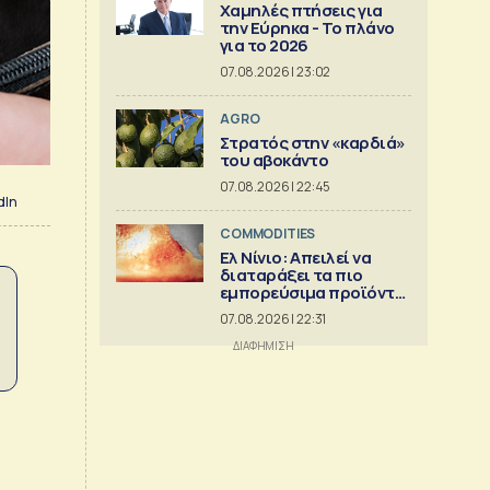
Χαμηλές πτήσεις για
την Εύρηκα - Το πλάνο
για το 2026
07.08.2026 | 23:02
AGRO
Στρατός στην «καρδιά»
του αβοκάντο
07.08.2026 | 22:45
dIn
COMMODITIES
Ελ Νίνιο: Απειλεί να
διαταράξει τα πιο
εμπορεύσιμα προϊόντα
στον κόσμο
07.08.2026 | 22:31