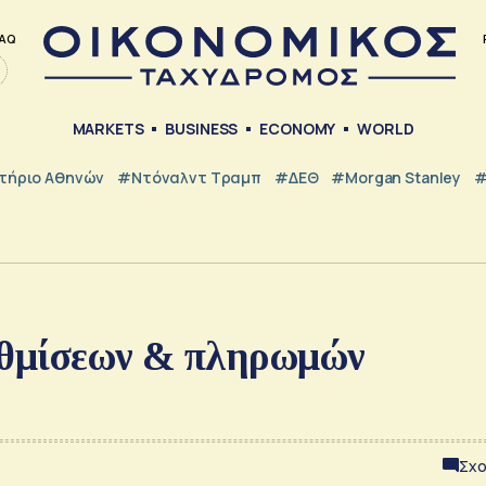
AQ
MARKETS
BUSINESS
ECONOMY
WORLD
τήριο Αθηνών
#Ντόναλντ Τραμπ
#ΔΕΘ
#Morgan Stanley
#
υθμίσεων & πληρωμών
Σχο