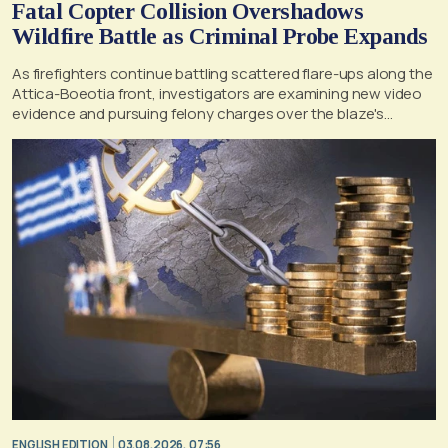
Fatal Copter Collision Overshadows
Wildfire Battle as Criminal Probe Expands
As firefighters continue battling scattered flare-ups along the
Attica-Boeotia front, investigators are examining new video
evidence and pursuing felony charges over the blaze's
suspected origin
ENGLISH EDITION
03.08.2026, 07:56