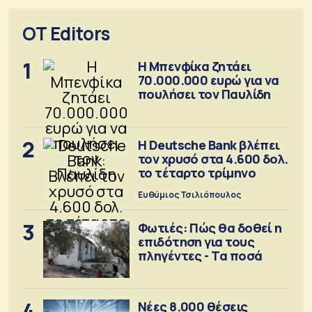
OT Editors
1
Η Μπενφίκα ζητάει
70.000.000 ευρώ για να
πουλήσει τον Παυλίδη
2
Η Deutsche Bank βλέπει
τον χρυσό στα 4.600 δολ.
το τέταρτο τρίμηνο
Ευθύμιος Τσιλιόπουλος
3
Φωτιές: Πώς θα δοθεί η
επιδότηση για τους
πληγέντες - Τα ποσά
4
Νέες 8.000 θέσεις