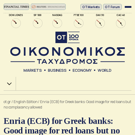
ΟΤ Markets
OT Forum
DOW JONES
SP 500
NASDAQ
FTSE 100
DAX 30
CAC 40
MARKETS
BUSINESS
ECONOMY
WORLD
Χ.Α.
ot.gr
/
English Edition
/
Enria (ECB) for Greek banks: Good image for red loans but
no complacency allowed
Enria (ECB) for Greek banks:
Good image for red loans but no