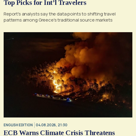
Top Picks for Int’l Travelers
Report's analysts say the data points to shifting travel
patterns among Greece's traditional source markets
ENGLISH EDITION
04.08.2026, 21:30
ECB Warns Climate Crisis Threatens