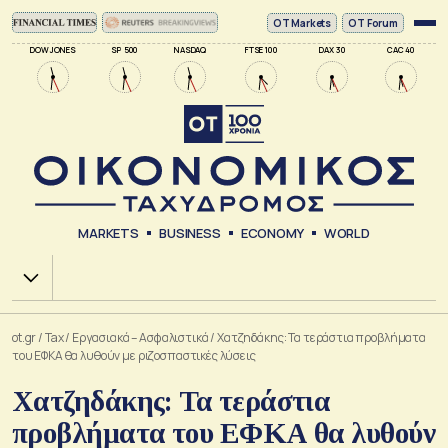
ΟΤ Markets
OT Forum
DOW JONES
SP 500
NASDAQ
FTSE 100
DAX 30
CAC 40
MARKETS
BUSINESS
ECONOMY
WORLD
Χ.Α.
ot.gr
/
Tax
/
Εργασιακά – Ασφαλιστικά
/
Χατζηδάκης: Τα τεράστια προβλήματα
του ΕΦΚΑ θα λυθούν με ριζοσπαστικές λύσεις
Χατζηδάκης: Τα τεράστια
προβλήματα του ΕΦΚΑ θα λυθούν